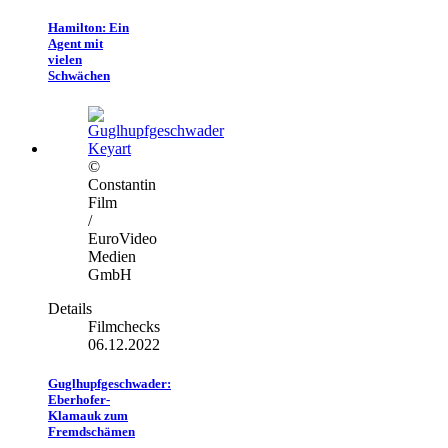
Hamilton: Ein
Agent mit
vielen
Schwächen
©
Constantin
Film
/
EuroVideo
Medien
GmbH
Details
Filmchecks
06.12.2022
Guglhupfgeschwader:
Eberhofer-
Klamauk zum
Fremdschämen