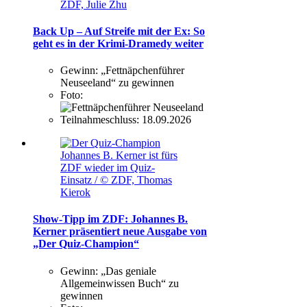
ZDF, Julie Zhu
Back Up – Auf Streife mit der Ex: So
geht es in der Krimi-Dramedy weiter
Gewinn:
„Fettnäpchenführer
Neuseeland“ zu gewinnen
Foto:
Teilnahmeschluss:
18.09.2026
Johannes B. Kerner ist fürs
ZDF wieder im Quiz-
Einsatz / © ZDF, Thomas
Kierok
Show-Tipp im ZDF: Johannes B.
Kerner präsentiert neue Ausgabe von
„Der Quiz-Champion“
Gewinn:
„Das geniale
Allgemeinwissen Buch“ zu
gewinnen