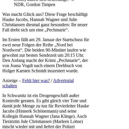
NDR, Gordon Timpen
Was macht Glück aus? Diese Frage beschäftigt
Hauke Jacobs, Hannah Wagner und Julie
Christiansen diesmal ganz besonders: Ihr neuer
Fall dreht sich um eine „Pechmarie“.
Im Ersten fällt am 29. Januar der Startschuss für
zwei neue Folgen der Reihe „Nord bei
Nordwest“. Die beiden 90-Minüter laufen wie
gewohnt zur besten Sendezeit um 20:15 Uhr.
Den Anfang macht der Krimi „Pechmarie“, der
von Joana Vogdt nach einem Drehbuch von
Holger Karsten Schmidt inszeniert wurde.
Anzeige –
Fehlt hier was?
/
Advertorial
schalten
In Schwanitz ist ein Drogengeschäft außer
Kontrolle geraten. Es gibt gleich vier Tote und
damit jede Menge zu tun für Revierleiter Hauke
Jacobs (Hinnerk Schönemann) und seine
Kollegin Hannah Wagner (Jana Klinge). Auch
Tierärztin Jule Christiansen (Marleen Lohse)
mischt wieder mit und liefert der Polizei