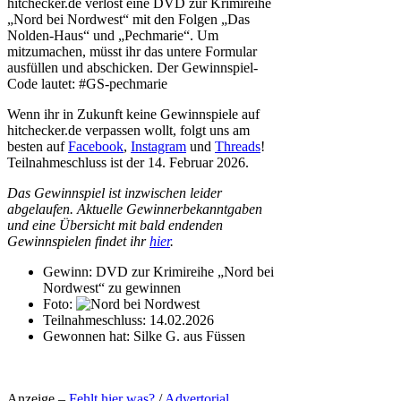
hitchecker.de verlost eine DVD zur Krimireihe
„Nord bei Nordwest“ mit den Folgen „Das
Nolden-Haus“ und „Pechmarie“. Um
mitzumachen, müsst ihr das untere Formular
ausfüllen und abschicken. Der Gewinnspiel-
Code lautet: #GS-pechmarie
Wenn ihr in Zukunft keine Gewinnspiele auf
hitchecker.de verpassen wollt, folgt uns am
besten auf
Facebook
,
Instagram
und
Threads
!
Teilnahmeschluss ist der 14. Februar 2026.
Das Gewinnspiel ist inzwischen leider
abgelaufen. Aktuelle Gewinnerbekanntgaben
und eine Übersicht mit bald endenden
Gewinnspielen findet ihr
hier
.
Gewinn:
DVD zur Krimireihe „Nord bei
Nordwest“ zu gewinnen
Foto:
Teilnahmeschluss:
14.02.2026
Gewonnen hat:
Silke G. aus Füssen
Anzeige –
Fehlt hier was?
/
Advertorial