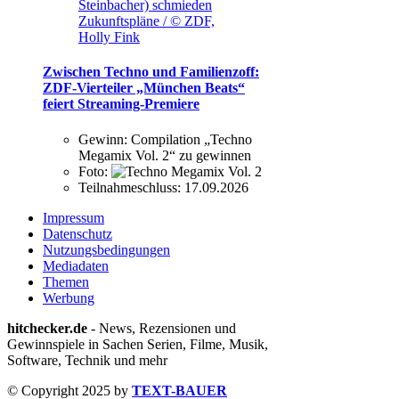
Steinbacher) schmieden
Zukunftspläne / © ZDF,
Holly Fink
Zwischen Techno und Familienzoff:
ZDF-Vierteiler „München Beats“
feiert Streaming-Premiere
Gewinn:
Compilation „Techno
Megamix Vol. 2“ zu gewinnen
Foto:
Teilnahmeschluss:
17.09.2026
Impressum
Datenschutz
Nutzungsbedingungen
Mediadaten
Themen
Werbung
hitchecker.de
- News, Rezensionen und
Gewinnspiele in Sachen Serien, Filme, Musik,
Software, Technik und mehr
© Copyright 2025 by
TEXT-BAUER