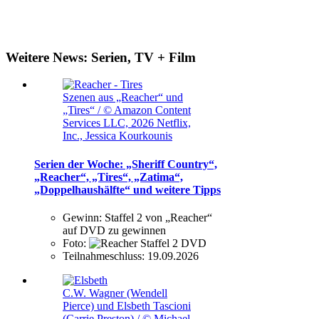
Weitere News: Serien, TV + Film
Szenen aus „Reacher“ und
„Tires“ / © Amazon Content
Services LLC, 2026 Netflix,
Inc., Jessica Kourkounis
Serien der Woche: „Sheriff Country“,
„Reacher“, „Tires“, „Zatima“,
„Doppelhaushälfte“ und weitere Tipps
Gewinn:
Staffel 2 von „Reacher“
auf DVD zu gewinnen
Foto:
Teilnahmeschluss:
19.09.2026
C.W. Wagner (Wendell
Pierce) und Elsbeth Tascioni
(Carrie Preston) / © Michael