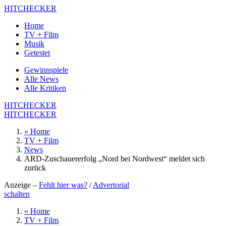
HITCHECKER
Home
TV + Film
Musik
Getestet
Gewinnspiele
Alle News
Alle Kritiken
HITCHECKER
HITCHECKER
» Home
TV + Film
News
ARD-Zuschauererfolg „Nord bei Nordwest“ meldet sich
zurück
Anzeige –
Fehlt hier was?
/
Advertorial
schalten
» Home
TV + Film