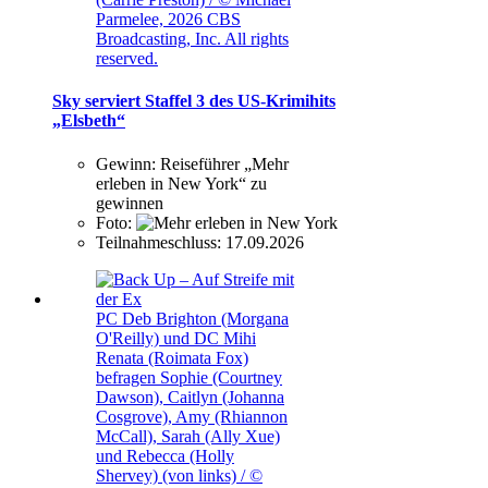
Parmelee, 2026 CBS
Broadcasting, Inc. All rights
reserved.
Sky serviert Staffel 3 des US-Krimihits
„Elsbeth“
Gewinn:
Reiseführer „Mehr
erleben in New York“ zu
gewinnen
Foto:
Teilnahmeschluss:
17.09.2026
PC Deb Brighton (Morgana
O'Reilly) und DC Mihi
Renata (Roimata Fox)
befragen Sophie (Courtney
Dawson), Caitlyn (Johanna
Cosgrove), Amy (Rhiannon
McCall), Sarah (Ally Xue)
und Rebecca (Holly
Shervey) (von links) / ©