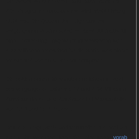
Ob „Neuer Wind im Alten Land“ auch 2026 ins
ZDF-Programm zurückkehren wird, steht bislang
nicht fest. Die Quoten der Folge aus der
vergangenen Woche sprechen aber durchaus für
eine Fortsetzung: Insgesamt interessierten sich
4,22 Millionen Menschen für die Serie, was einem
Marktanteil von 15,9 Prozent entsprach.
Die beiden ersten 90-Minüter erreichten im April
des vergangenen Jahres 5,17 und 4,34 Millionen
Zuschauerinnen und Zuschauer bei Marktanteilen
von 18,3 und 15,8 Prozent.
Das ZDF zeigt „Stolz und Vorurteil“ am 4. Mai um
20:15 Uhr. Wer mag, kann die Folge schon
vorab