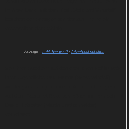
schon wieder letzte neue Folge von „Neuer Wind
im Alten Land“ mit dem Titel „Stolz und Vorurteil“
beschert der Protagonistin der ZDF-Reihe ein
Wechselbad der Gefühle.
Anzeige –
Fehlt hier was?
/
Advertorial schalten
Seit ihrer Rückkehr auf den elterlichen Hof ist Beke
ihrer Jugendliebe Paul Harms (Steve Windolf)
wieder ganz nah gekommen. Aber beide zögern:
Auf dem Papier ist Beke schließlich immer noch mit
David Hofstetter (Martin Brettschneider)
verheiratet.