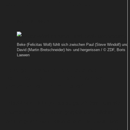
vorerst letzter Episode
Von
TEXT-BAUER
Für
Beke (Felicitas Woll) fühlt sich zwischen Paul (Steve Windolf) und
David (Martin Bretschneider) hin- und hergerissen / © ZDF, Boris
Laewen
Beke geht es auf eine emotionale
Achterbahnfahrt im Staffelfinale von
„Neuer Wind im Alten Land“.
Erlischt eine Liebe jemals so ganz? Das muss sich
Journalistin Beke Rieper, gespielt von Felicitas
Woll, in gleich zwei Fällen stellen. Die zweite und