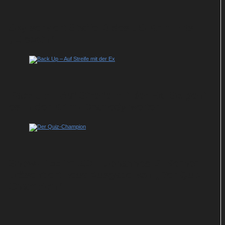
Sky serviert Staffel 3 des US-Krimihits
„Elsbeth“
Back Up – Auf Streife mit der Ex: So geht
es in der Krimi-Dramedy weiter
Show-Tipp im ZDF: Johannes B. Kerner
präsentiert neue Ausgabe von „Der Quiz-
Champion“