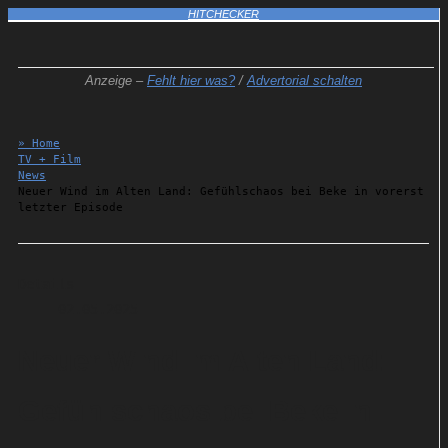
HITCHECKER
Anzeige –
Fehlt hier was?
/
Advertorial schalten
» Home
TV + Film
News
Neuer Wind im Alten Land: Gefühlschaos bei Beke in vorerst
letzter Episode
Details
02.05.2025
Neuer Wind im Alten Land:
Gefühlschaos bei Beke in