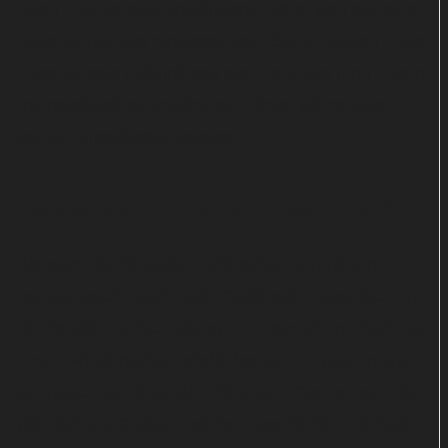
Auch Paul ist sich unschlüssig, ob er sich auf eine
neue Beziehung einlassen soll. Seine Tochter Laila
(Elsa Krieger) kämpft seit der Trennung ihrer Eltern
mit psychischen Problemen. Diese will er unter
keinen Umständen befeuern.
Bekes Noch-Ehemann taucht auf
Als wäre die Situation nicht schon kompliziert
genug, taucht auch noch David auf – eigentlich um
die Details zur Scheidung zu besprechen. Doch bei
ihrem Wiedersehen erlebt das Ex-Ehepaar in spe
so manch sentimentalen Moment. Das bringt Beke
plötzlich ins Grübeln. Ist ihre Geschichte mit Paul