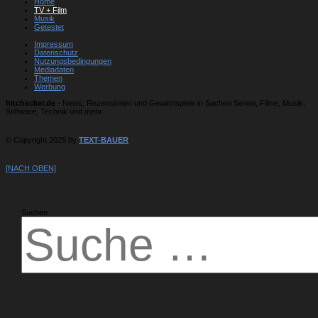
Home
TV + Film
Musik
Getestet
Impressum
Datenschutz
Nutzungsbedingungen
Mediadaten
Themen
Werbung
hitchecker.de
- News, Rezensionen und Gewinnspiele in Sachen Serien, Filme, Musik,
Software, Technik und mehr
© Copyright 2025 by
TEXT-BAUER
[NACH OBEN]
Suchen