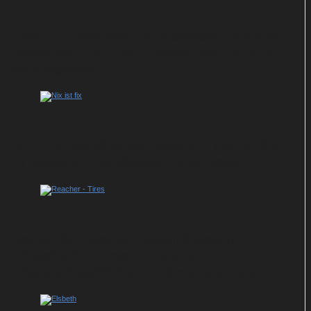
Free-TV-Premiere: US-Komödie „A Killer
Romance“ mit Glen Powell läuft im ZDF-
Montagskino
ZDF-Fernsehfilm der Woche: „Nix ist fix“
in Sachen Freundschaft und Liebe
Serien der Woche: „Sheriff Country“,
„Reacher“, „Tires“, „Zatima“,
„Doppelhaushälfte“ und weitere Tipps