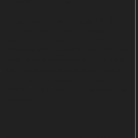
doch nicht zu Ende erzählt?
Eine ganz andere Story beschäftigt Beke für einen
neuen Artikel. Auf der Elbe kam es beinahe zu
einer Havarie. Der Kapitän und die Altländer
Lotsenbrüderschaft machen die Lotsin Lina Feindt
(Marie Hacke) dafür verantwortlich, die allerdings
ihre Unschuld beteuert. Sie sieht den Fehler beim
Kapitän. Wird Lina etwa als Frau im Männerberuf
diskriminiert? Beke versucht herauszufinden, was
passiert ist.
Fortsetzung noch ungewiss