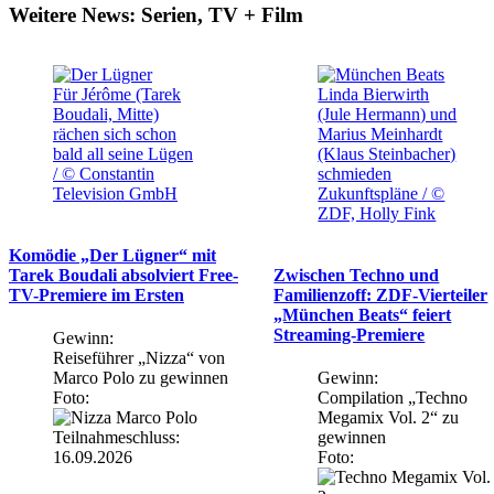
Weitere News: Serien, TV + Film
Für Jérôme (Tarek
Linda Bierwirth
Boudali, Mitte)
(Jule Hermann) und
rächen sich schon
Marius Meinhardt
bald all seine Lügen
(Klaus Steinbacher)
/ © Constantin
schmieden
Television GmbH
Zukunftspläne / ©
ZDF, Holly Fink
Komödie „Der Lügner“ mit
Tarek Boudali absolviert Free-
Zwischen Techno und
TV-Premiere im Ersten
Familienzoff: ZDF-Vierteiler
„München Beats“ feiert
Streaming-Premiere
Gewinn:
Reiseführer „Nizza“ von
Marco Polo zu gewinnen
Gewinn:
Foto:
Compilation „Techno
Megamix Vol. 2“ zu
Teilnahmeschluss:
gewinnen
16.09.2026
Foto: