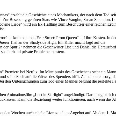
as“ erzählt die Geschichte eines Mechanikers, der nach dem Tod sei
d. Zur Besetzung gehören Stars wie Vince Vaughn, Susan Sarandon, Lo
botene Liebe“ wird ein Ex-Häftling zum Beschützer einer reichen Erbin
ise.
rrorfans kommen mit „Fear Street: Prom Queen“ auf ihre Kosten. In de
een-Titel an der Shadyside High. Ein Killer macht Jagd auf die
 der Spur 2“ nehmen die Geschwister Lisa und Daniel die Herausfor
o allerhand private Probleme meistern.
“ Premiere bei Netflix. Im Mittelpunkt des Geschehens steht ein Mann
 und schließlich auf die Witwe des Spenders trifft. Zum anderen sorgt d
ei den Untersuchungen zum Tod eines Mannes beginnt die perfekte F
en Animationsfilm „Lost in Starlight“ angekündigt. Darin begibt sich 
ücklassen. Kann die Beziehung weiter funktionieren, auch wenn das Al
nden Wochen auch etliche Lizenztitel ins Angebot auf. Ab dem 1. Ma