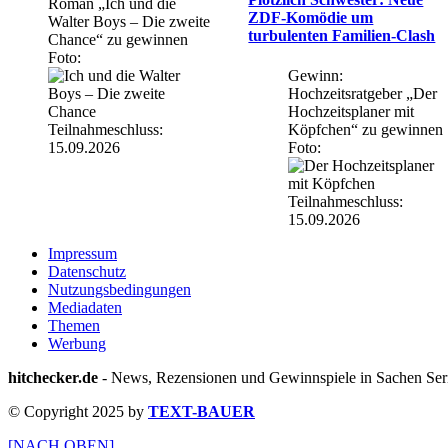
Roman „Ich und die
ZDF-Komödie um
Walter Boys – Die zweite
turbulenten Familien-Clash
Chance“ zu gewinnen
Foto:
Gewinn:
Hochzeitsratgeber „Der
Hochzeitsplaner mit
Teilnahmeschluss:
Köpfchen“ zu gewinnen
15.09.2026
Foto:
Teilnahmeschluss:
15.09.2026
Impressum
Datenschutz
Nutzungsbedingungen
Mediadaten
Themen
Werbung
hitchecker.de
- News, Rezensionen und Gewinnspiele in Sachen Seri
© Copyright 2025 by
TEXT-BAUER
[NACH OBEN]