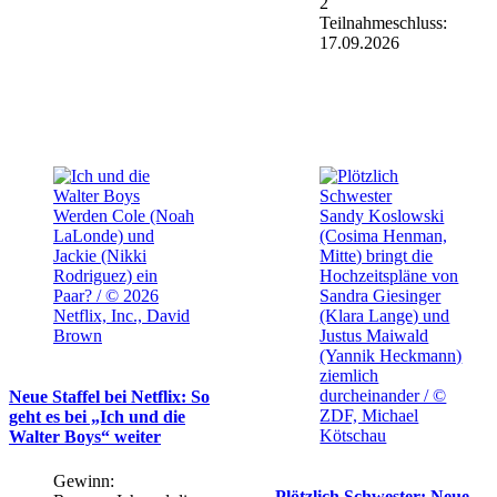
Teilnahmeschluss:
17.09.2026
Werden Cole (Noah
Sandy Koslowski
LaLonde) und
(Cosima Henman,
Jackie (Nikki
Mitte) bringt die
Rodriguez) ein
Hochzeitspläne von
Paar? / © 2026
Sandra Giesinger
Netflix, Inc., David
(Klara Lange) und
Brown
Justus Maiwald
(Yannik Heckmann)
ziemlich
durcheinander / ©
Neue Staffel bei Netflix: So
ZDF, Michael
geht es bei „Ich und die
Kötschau
Walter Boys“ weiter
Gewinn:
Plötzlich Schwester: Neue