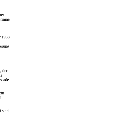
ner
rraine
.
r 1988
derung
, der
as
assade
ein
l
i sind