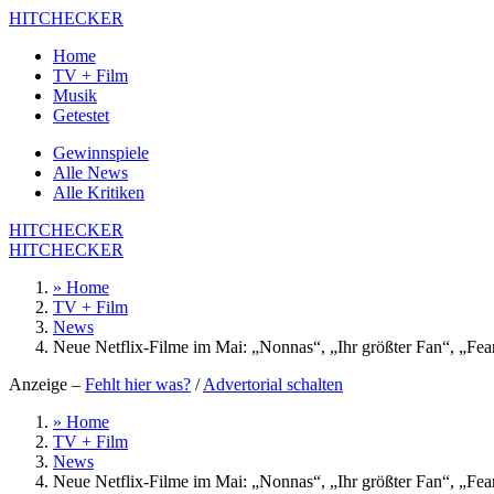
HITCHECKER
Home
TV + Film
Musik
Getestet
Gewinnspiele
Alle News
Alle Kritiken
HITCHECKER
HITCHECKER
» Home
TV + Film
News
Neue Netflix-Filme im Mai: „Nonnas“, „Ihr größter Fan“, „Fea
Anzeige –
Fehlt hier was?
/
Advertorial schalten
» Home
TV + Film
News
Neue Netflix-Filme im Mai: „Nonnas“, „Ihr größter Fan“, „Fea