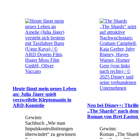
„The Shards“ setzt
Amelie (Julia Jäger)
auf attraktive
versteht sich bestens
Nachwuchsstars:
mit Taxifahrer Barış
Graham Campbell,
(Ugur Kaya) / ©
Kaia Gerber, Igby
ARD Degeto Film,
Rigney, Hayes
Hager Moss Film
Warner, Homer
GmbH, Oliver
Gere (von links
Vaccaro
nach rechts) / ©
2025 Disney und
seine verbundenen
Unternehmen
Heute fängt mein neues Leben
an: Julia Jäger spielt
verzweifelte Kleptomanin in
ARD-Komödie
Neu bei Disney+: Thrille
„The Shards“ nach dem
Roman von Bret Easton 
Gewinn:
Sachbuch „Wie man
Impulskontrollstörungen
Gewinn:
überwindet“ zu gewinnen
Roman „The Shards