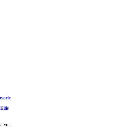
rserie
Ellis
“ von