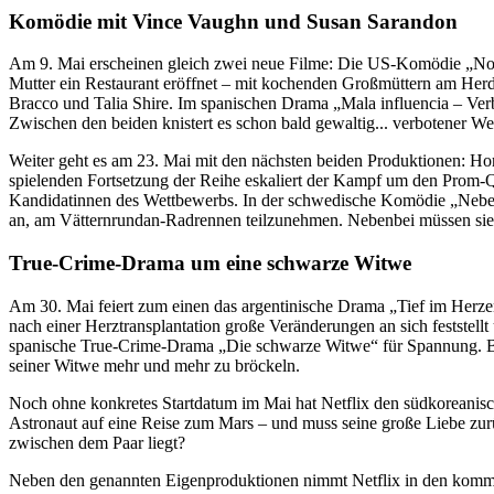
Komödie mit Vince Vaughn und Susan Sarandon
Am 9. Mai erscheinen gleich zwei neue Filme: Die US-Komödie „Nonn
Mutter ein Restaurant eröffnet – mit kochenden Großmüttern am Her
Bracco und Talia Shire. Im spanischen Drama „Mala influencia – Ver
Zwischen den beiden knistert es schon bald gewaltig... verbotener We
Weiter geht es am 23. Mai mit den nächsten beiden Produktionen: Ho
spielenden Fortsetzung der Reihe eskaliert der Kampf um den Prom-Qu
Kandidatinnen des Wettbewerbs. In der schwedische Komödie „Neben
an, am Vätternrundan-Radrennen teilzunehmen. Nebenbei müssen sie s
True-Crime-Drama um eine schwarze Witwe
Am 30. Mai feiert zum einen das argentinische Drama „Tief im Herzen
nach einer Herztransplantation große Veränderungen an sich feststellt
spanische True-Crime-Drama „Die schwarze Witwe“ für Spannung. B
seiner Witwe mehr und mehr zu bröckeln.
Noch ohne konkretes Startdatum im Mai hat Netflix den südkoreanisch
Astronaut auf eine Reise zum Mars – und muss seine große Liebe zur
zwischen dem Paar liegt?
Neben den genannten Eigenproduktionen nimmt Netflix in den komme