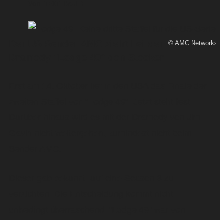
Von
TEXT-BAUER
Der US-Sender AMC zieht bei der
© AMC Networks 
Dramedy "Lodge 49" den Stecker.
Erst am 14. Oktober lief in den USA das Finale der
zweiten Staffel von "Lodge 49". Jetzt steht fest:
Darüber hinaus wird es mit der Dramedy von Jim
Gavin nicht weitergehen, zumindest nicht beim
Sender AMC.
Dieser gab bekannt, auf eine Season 3 zu
verzichten. Die Entscheidung kommt nicht
unbedingt überraschend: "Lodge 49" war von