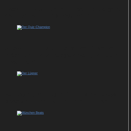
Back Up – Auf Streife mit der Ex: So geht
es in der Krimi-Dramedy weiter
Show-Tipp im ZDF: Johannes B. Kerner
präsentiert neue Ausgabe von „Der Quiz-
Champion“
Komödie „Der Lügner“ mit Tarek Boudali
absolviert Free-TV-Premiere im Ersten