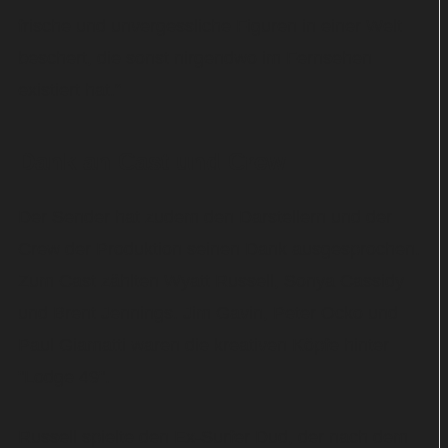
frische und unvergessliche Figuren in einer Welt
beschert, die sonst nirgendwo im Fernsehen
existiert hat.“
Dank an Cast und Crew
Der Sender hat zudem den Darstellern und der
Crew der Produktion seinen Dank ausgesprochen.
Zum Cast zählten Wyatt Russell, Sonya Cassidy
und Brent Jennings. Jim Gavin, Peter Ocko und
Paul Giamatti waren die kreativen Köpfe hinter
"Lodge 49".
Russell spielte den Ex-Surfer Dud, der nach dem