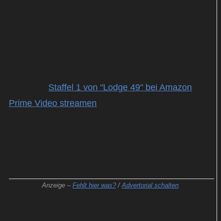
Tod seines Vaters und dem Bankrott des
Familienunternehmens ziemlich aus der Bahn
geworfen wird. Neuen Halt findet er in der
Freundschaft zu Klempner Bernie (Jennings).
Anzeige:
Staffel 1 von "Lodge 49" bei Amazon
Prime Video streamen
Anzeige –
Fehlt hier was?
/
Advertorial schalten