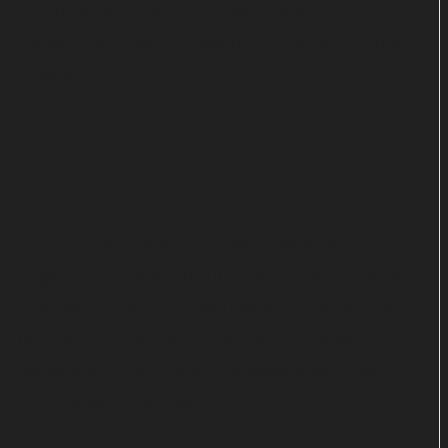
Anfang an kein Quotenhit, stieß aber auf
vorwiegend positive Kritiken bei Zuschauern und
Kritikern.
Große Zuschauerverluste in Staffel
2
Staffel 2 verlor dann aber noch einmal deutlich an
Zugkraft. Im Vergleich zur Debüt-Season ging die
Zuschauerzahl laut Erhebungen von Nielsen um
über 40 Prozent zurück. Die finale Episode
verfolgten bei der linearen Ausstrahlung lediglich
0,176 Millionen Menschen.