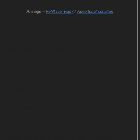
Anzeige –
Fehlt hier was?
/
Advertorial schalten
Angesichts dieser Werte versprechen die
Bemühungen, für "Lodge 49" ein neues Sender-
oder Streaming-Zuhause zu finden, wenig Erfolg.
Hierzulande ist die Serie bei Amazon Prime Video
zu sehen. Staffel 1 ging dort im August 2018 online.
Die zehnteilige Season 2 wurde bislang nicht
angekündigt.
AMC zieht trotz der Absetzung ein positives Fazit.
In einer offiziellen Stellungnahme heißt es: „Wir
sind so stolz, dass Lodge 49 bei uns gelaufen ist.
Diese wunderbare Serie hat den Zuschauern