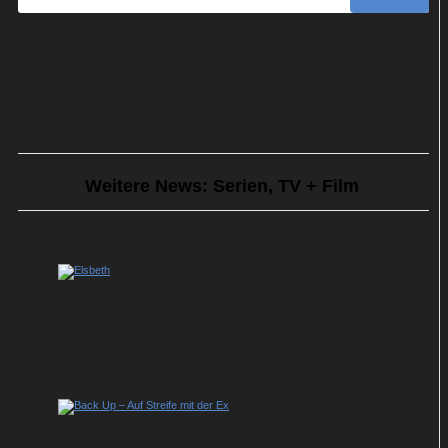
Weitere News: Serien, TV + Film
Sky serviert Staffel 3 des US-Krimihits
„Elsbeth“