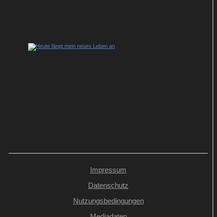
Zwischen Techno und Familienzoff: ZDF-
Vierteiler „München Beats“ feiert
Streaming-Premiere
Heute fängt mein neues Leben an: Julia
Jäger spielt verzweifelte Kleptomanin in
ARD-Komödie
Impressum
Datenschutz
Nutzungsbedingungen
Mediadaten