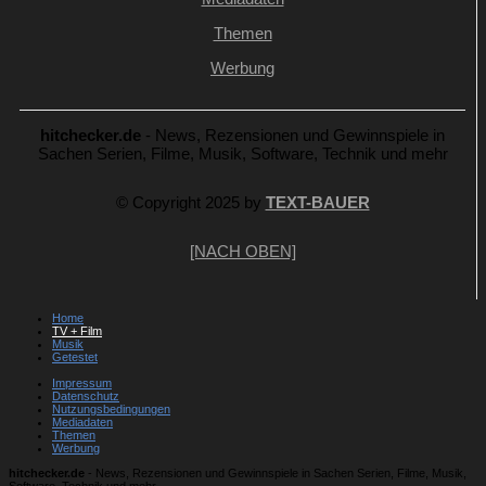
Themen
Werbung
hitchecker.de
- News, Rezensionen und Gewinnspiele in
Sachen Serien, Filme, Musik, Software, Technik und mehr
© Copyright 2025 by
TEXT-BAUER
[NACH OBEN]
Home
TV + Film
Musik
Getestet
Impressum
Datenschutz
Nutzungsbedingungen
Mediadaten
Themen
Werbung
hitchecker.de
- News, Rezensionen und Gewinnspiele in Sachen Serien, Filme, Musik,
Software, Technik und mehr