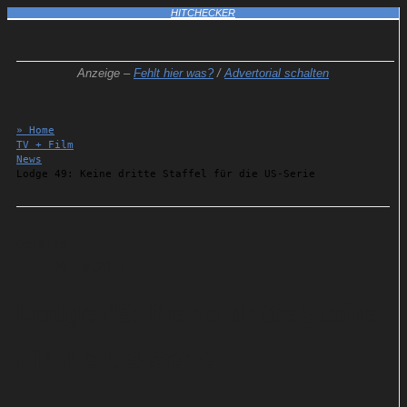
HITCHECKER
Anzeige –
Fehlt hier was?
/
Advertorial schalten
» Home
TV + Film
News
Lodge 49: Keine dritte Staffel für die US-Serie
Details
30.10.2019
Lodge 49: Keine dritte Staffel
für die US-Serie