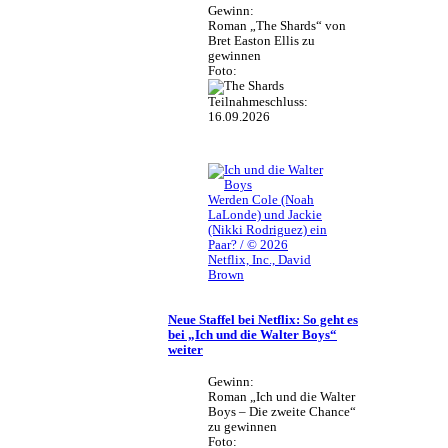
Gewinn:
Roman „The Shards“ von
Bret Easton Ellis zu
gewinnen
Foto:
Teilnahmeschluss:
16.09.2026
Werden Cole (Noah
LaLonde) und Jackie
(Nikki Rodriguez) ein
Paar? / © 2026
Netflix, Inc., David
Brown
Neue Staffel bei Netflix: So geht es
bei „Ich und die Walter Boys“
weiter
Gewinn:
Roman „Ich und die Walter
Boys – Die zweite Chance“
zu gewinnen
Foto: