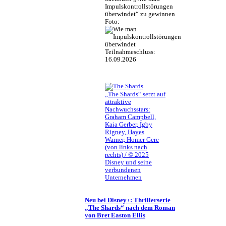
Impulskontrollstörungen
überwindet“ zu gewinnen
Foto:
Teilnahmeschluss:
16.09.2026
„The Shards“ setzt auf
attraktive
Nachwuchsstars:
Graham Campbell,
Kaia Gerber, Igby
Rigney, Hayes
Warner, Homer Gere
(von links nach
rechts) / © 2025
Disney und seine
verbundenen
Unternehmen
Neu bei Disney+: Thrillerserie
„The Shards“ nach dem Roman
von Bret Easton Ellis