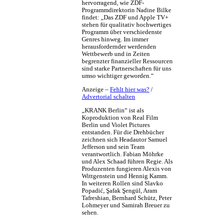
hervorragend, wie ZDF-
Programmdirektorin Nadine Bilke
findet: „Das ZDF und Apple TV+
stehen für qualitativ hochwertiges
Programm über verschiedenste
Genres hinweg. Im immer
herausfordernder werdenden
Wettbewerb und in Zeiten
begrenzter finanzieller Ressourcen
sind starke Partnerschaften für uns
umso wichtiger geworden.“
Anzeige –
Fehlt hier was?
/
Advertorial schalten
„KRANK Berlin“ ist als
Koproduktion von Real Film
Berlin und Violet Pictures
entstanden. Für die Drehbücher
zeichnen sich Headautor Samuel
Jefferson und sein Team
verantwortlich. Fabian Möhrke
und Alex Schaad führen Regie. Als
Produzenten fungieren Alexis von
Wittgenstein und Hennig Kamm.
In weiteren Rollen sind Slavko
Popadić, Şafak Şengül, Aram
Tafreshian, Bernhard Schütz, Peter
Lohmeyer und Samirah Breuer zu
sehen.