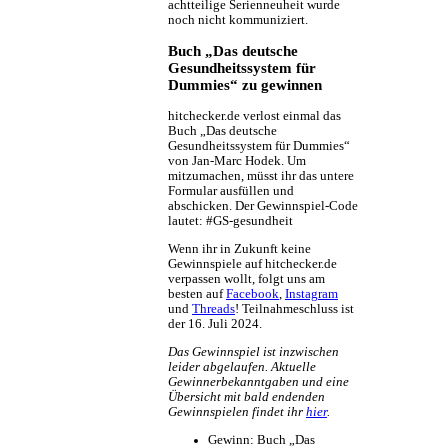
achtteilige Serienneuheit wurde
noch nicht kommuniziert.
Buch „Das deutsche
Gesundheitssystem für
Dummies“ zu gewinnen
hitchecker.de verlost einmal das
Buch „Das deutsche
Gesundheitssystem für Dummies“
von Jan-Marc Hodek. Um
mitzumachen, müsst ihr das untere
Formular ausfüllen und
abschicken. Der Gewinnspiel-Code
lautet: #GS-gesundheit
Wenn ihr in Zukunft keine
Gewinnspiele auf hitchecker.de
verpassen wollt, folgt uns am
besten auf
Facebook
,
Instagram
und
Threads
! Teilnahmeschluss ist
der 16. Juli 2024.
Das Gewinnspiel ist inzwischen
leider abgelaufen. Aktuelle
Gewinnerbekanntgaben und eine
Übersicht mit bald endenden
Gewinnspielen findet ihr
hier
.
Gewinn:
Buch „Das