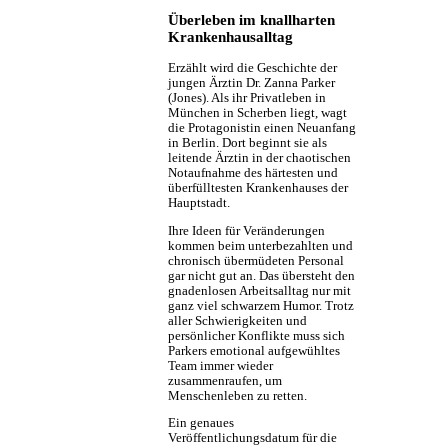
Überleben im knallharten
Krankenhausalltag
Erzählt wird die Geschichte der
jungen Ärztin Dr. Zanna Parker
(Jones). Als ihr Privatleben in
München in Scherben liegt, wagt
die Protagonistin einen Neuanfang
in Berlin. Dort beginnt sie als
leitende Ärztin in der chaotischen
Notaufnahme des härtesten und
überfülltesten Krankenhauses der
Hauptstadt.
Ihre Ideen für Veränderungen
kommen beim unterbezahlten und
chronisch übermüdeten Personal
gar nicht gut an. Das übersteht den
gnadenlosen Arbeitsalltag nur mit
ganz viel schwarzem Humor. Trotz
aller Schwierigkeiten und
persönlicher Konflikte muss sich
Parkers emotional aufgewühltes
Team immer wieder
zusammenraufen, um
Menschenleben zu retten.
Ein genaues
Veröffentlichungsdatum für die