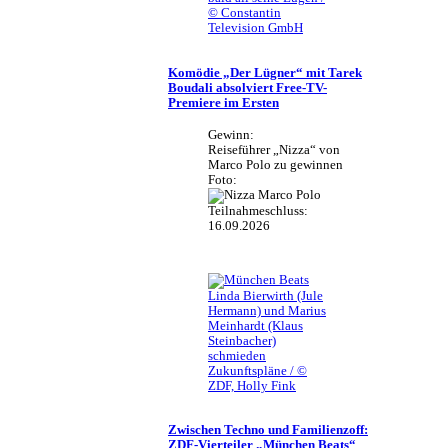
© Constantin
Television GmbH
Komödie „Der Lügner“ mit Tarek
Boudali absolviert Free-TV-
Premiere im Ersten
Gewinn:
Reiseführer „Nizza“ von
Marco Polo zu gewinnen
Foto:
Teilnahmeschluss:
16.09.2026
Linda Bierwirth (Jule
Hermann) und Marius
Meinhardt (Klaus
Steinbacher)
schmieden
Zukunftspläne / ©
ZDF, Holly Fink
Zwischen Techno und Familienzoff:
ZDF-Vierteiler „München Beats“