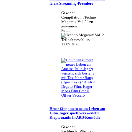
feiert Streaming-Premiere
Gewinn:
Compilation „Techno
Megamix Vol. 2“ zu
gewinnen
Foto:
Teilnahmeschluss:
17.09.2026
Amelie (Julia Jäger)
versteht sich bestens
mit Taxifahrer Barış
(Ugur Kaya) / © ARD
Degeto Film, Hager
Moss Film GmbH,
Oliver Vaccaro
Heute fängt mein neues Leben an:
Julia Jäger spielt verzweifelte
Kleptomanin in ARD-Komödie
Gewinn:
Sachbuch „Wie man