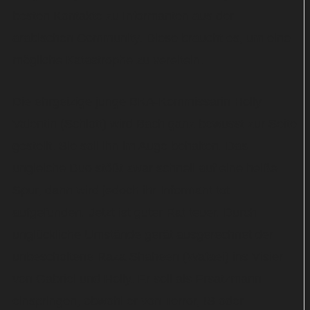
besten Kontakte zu Informanten aus der
arabischen Community. Diese braucht es, um eine
mögliche Katastrophe zu vereiteln.
Die ehrgeizige junge BKA-Kommissarin Holly
Valentin (Schlott) wird Bach ganz bewusst zur Seite
gestellt. Sie soll ihn im Auge behalten. Das
ungleiche Duo stößt zwar schnell auf eine heiße
Spur, dann wird jedoch ihr Informant tot
aufgefunden. Jetzt ist guter Rat teuer. Durch
unglückliche Umstände gerät ausgerechnet der
unbescholtene Raza Shaheen (Wafaei) ins Visier
von Gabriel und Holly. Er soll als Ersatzmann
einspringen, obwohl er von Terror, IS oder