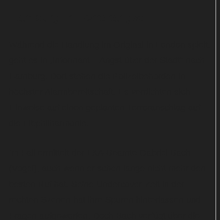
Hamburg in Terrorangst
Während die Handlung im Original in London spielt,
geht es in „Informant – Angst über der Stadt“ nach
Hamburg. Dort stehen die Polizeibehörden in
höchster Alarmbereitschaft. Es verdichten sich
Hinweise auf einen geplanten Terroranschlag auf
die Elbphilharmonie.
Im Fall ermittelt der LKA-Beamte Gabriel Bach
(Vogel), auch wenn er schon lange nicht mehr den
besten Ruf hat. Seine Undercover-Zeit in der
rechten Szenen hat ihre Spuren hinterlassen und
Fragen aufgeworfen. Doch Bach verfügt über die