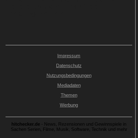
Vierteiler „München Beats“ feiert
Streaming-Premiere
Impressum
Datenschutz
Nutzungsbedingungen
Mediadaten
Themen
Werbung
hitchecker.de
- News, Rezensionen und Gewinnspiele in
Sachen Serien, Filme, Musik, Software, Technik und mehr