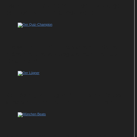
Back Up – Auf Streife mit der Ex: So geht
es in der Krimi-Dramedy weiter
Show-Tipp im ZDF: Johannes B. Kerner
präsentiert neue Ausgabe von „Der Quiz-
Champion“
Komödie „Der Lügner“ mit Tarek Boudali
absolviert Free-TV-Premiere im Ersten
Zwischen Techno und Familienzoff: ZDF-