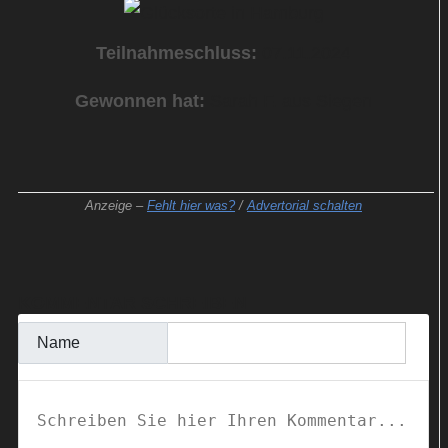
Teilnahmeschluss:
07.11.2024
Gewonnen hat:
Sarah F. aus Siegen
Anzeige –
Fehlt hier was?
/
Advertorial schalten
KOMMENTAR SCHREIBEN
Name