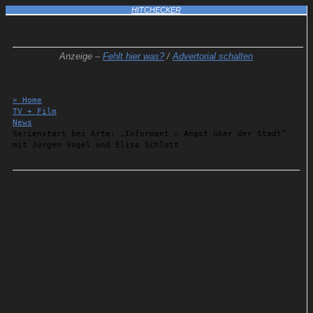
HITCHECKER
Anzeige –
Fehlt hier was?
/
Advertorial schalten
» Home
TV + Film
News
Serienstart bei Arte: „Informant – Angst über der Stadt“
mit Jürgen Vogel und Elisa Schlott
Details
10.10.2024
Serienstart bei Arte:
„Informant – Angst über der