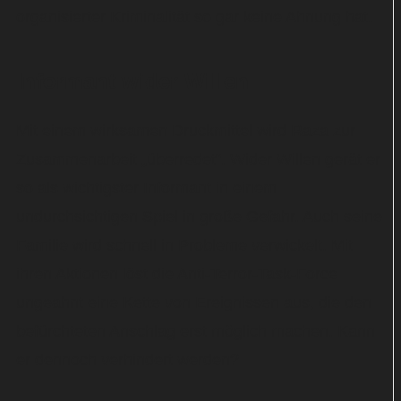
organisierter Kriminalität so gar keine Ahnung hat.
Informant wider Willen
Mit einem wirksamen Druckmittel wird Raza zur
Zusammenarbeit „überredet“. Wider Willen gerät er
so als wichtigster Informant in einem
undurchsichtigen Spiel in große Gefahr. Auch seine
Familie wird schnell in Probleme verwickelt. Mit
ihren Aktionen löst die Anti-Terror-Task-Force
ungeahnt eine Kette von Ereignissen aus, die den
befürchteten Anschlag erst möglich machen. Kann
er dennoch verhindert werden?