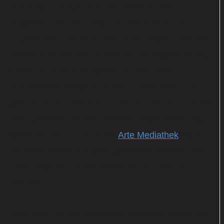
„Informant – Angst über der Stadt“ wurde
umgesetzt von der Filmpool Fiction GmbH in
Koproduktion mit dem NDR, ARD Degeto und dem
öffentlich-rechtlichen Rundfunk Norwegens (NRK)
sowie als Zusammenarbeit mit Arte. Beim
Kultursender erfolgt auch die TV-Premiere: Los
geht es am 10. Oktober um 20:10 Uhr mit zunächst
drei Episoden, die drei weiteren folgen einen Tag
später ab 20:15 Uhr. In der
Arte Mediathek
kann
die Serie bereits komplett gestreamt werden. Das
Erste zeigt sie zur Primetime am 16. und 17.
Oktober.
Was haltet ihr von deutschen Remakes bekannter