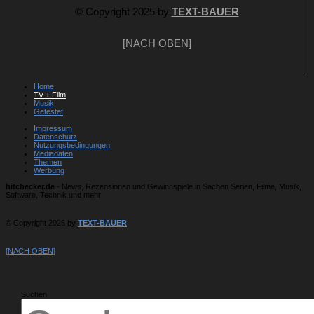
© Copyright 2025 by
TEXT-BAUER
[NACH OBEN]
Home
TV + Film
Musik
Getestet
Impressum
Datenschutz
Nutzungsbedingungen
Mediadaten
Themen
Werbung
hitchecker.de
- News, Rezensionen und Gewinnspiele in Sachen Serien, Filme, Musik,
Software, Technik und mehr
© Copyright 2025 by
TEXT-BAUER
[NACH OBEN]
Suchen