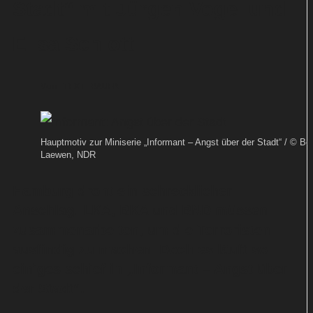
Stadt“ mit Jürgen Vogel und
Elisa Schlott
Von
TEXT-BAUER
Hauptmotiv zur Miniserie „Informant – Angst über der Stadt“ / © Bor
Laewen, NDR
Hamburg droht ein schrecklicher
Anschlag. LKA, BKA und BND müssen
zusammenarbeiten, um die Terroristen
ausfindig zu machen. Doch es läuft so
einiges schief in „Informant – Angst über
der Stadt“.