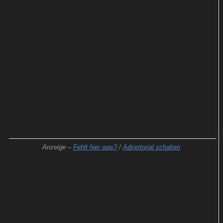
Deutsche Adaptionen erfolgreicher internationaler
Serien scheinen voll im Trend zu liegen: So bastelt
RTL+ gerade an „Euphorie“, einem Remake des
HBO-Hits „Euphoria“. Für die ARD Mediathek
entsteht dagegen die Sitcom „Ghosts“, basierend
auf der gleichnamigen britischen Comedy, von der
es auch schon eine US-Version gibt.
Anzeige –
Fehlt hier was?
/
Advertorial schalten
Im Ersten war 2023 mit „Ein Schritt zum Abgrund“
eine deutsche Variante von „Doctor Foster“ zu
sehen. Die israelische Produktion „Your Honor“