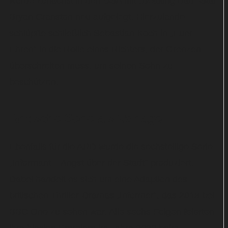
wurde zunächst in den USA mit „Beaking Bad“-Star
Bryan Cranston neu aufgelegt. Hierzulande
schlüpfte schließlich Sebastian Koch in „Euer
Ehren“ in die Rolle eines Richters, der Grenzen
überschreiten muss, um seinen Sohn zu
beschützen.
Britische Serie als Vorlage
Ebenfalls für die ARD wurde die sechsteilige Serie
„Informant – Angst über der Stadt“ produziert.
Dabei handelt es sich um eine Adaption des
britischen Thriller-Dramas „Informer“, das 2018 bei
BBC One zu sehen war. Alle sechs Folgen feierten