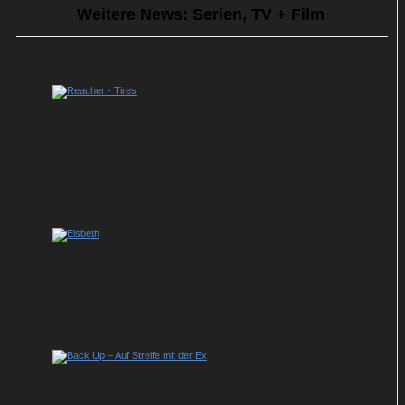
Weitere News: Serien, TV + Film
Serien der Woche: „Sheriff Country“,
„Reacher“, „Tires“, „Zatima“,
„Doppelhaushälfte“ und weitere Tipps
Sky serviert Staffel 3 des US-Krimihits
„Elsbeth“