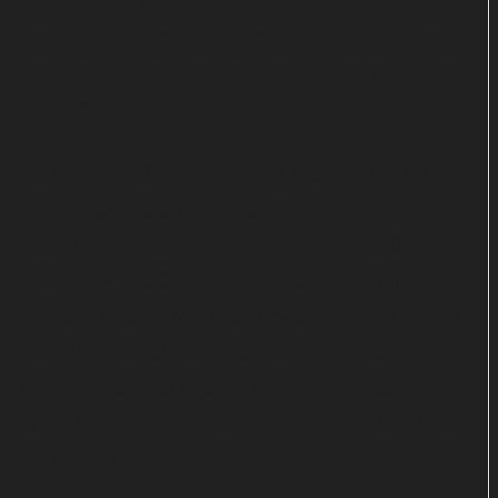
ihre hiesige Premiere im Jahre 2020 beim
Streaming-Dienst Joyn Plus+. Paddy Considine,
Nabhaan Rizwan und Bel Powley führten damals
den Cast an.
Nun wird die Geschichte neu erzählt – mit Jürgen
Vogel, Ivar Wafaei und Elisa Schlott in den
Hauptrollen. Das Ensemble verstärken außerdem
Gabriela Maria Schmeide, Bayan Layla, Ali Reza
Ahmadi. Claudia Michelsen, Nico Holonics, Bernd
Hölscher, Katharina Schlothauer und Sabrina
Ceesay. Matthias Glasner („Blochin“, „Das Boot“)
führte nicht nur Regie, sondern steuerte auch das
Drehbuch bei.