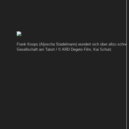
feiert Comeback im Ersten
Von
TEXT-BAUER
Im
Frank Koops (Aljoscha Stadelmann) wundert sich über allzu schnel
Gesellschaft am Tatort / © ARD Degeto Film, Kai Schulz
Harz bekommt es Dorfsheriff Frank Koops
mit eiskalten Killern zu tun und muss
einen kühlen Kopf bewahren, um diese zu
überführen.
Hinter der schwarzhumorigen ARD-Krimireihe
„Harter Brocken“ liegt eine längere Pause. Der
letzte 90-Minüter mit dem Titel „Goldrausch“ war im