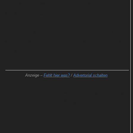
einen Mikrofilm, der ein Geheimnis aus DDR-Zeiten
birgt. Koops recherchiert im Alleingang und stößt
auf immer mehr Details. Nach einem weiteren
Leichenfund ist er gewarnt: Jemand will mit allen
Mitteln verhindern, dass die Wahrheit aufgedeckt
wird.
Anzeige –
Fehlt hier was?
/
Advertorial schalten
Anna Fischer, Winnie Böwe, Tom Keune, Nagmeh
Alaei, Regine Hentschel, Kathleen Gallego Zapata,
Hans-Günter Schärf, Dennis Pörtner und Steve
Szigeti spielen weitere Rollen in dem von Hanno
Olderdissen inszenierten 90-Minüter. Eine