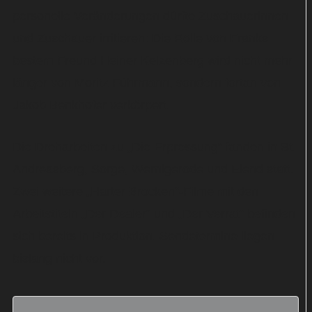
personelle Veränderungen dürfte Zuschauerinnen
und Zuschauer irritieren: Die Rolle von Franks
bestem Freund Heiner Kelzenberg wird nicht mehr
länger von Moritz Führmann, sondern fortan von
Jakob Benkhofer verkörpert.
Die Dreharbeiten zu „Die Erpressung“ fanden in St.
Andreasberg, Sorge, Wernigerode und Elend statt.
Zwei weitere „Harter Brocken“-Filme mit den
Arbeitstiteln „Der Dealer“ und „Der Verrat“ befinden
sich bereits in Produktion. Sendetermine liegen
bislang nicht vor.