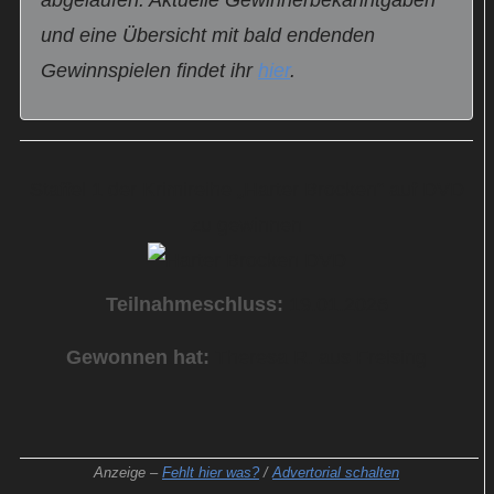
abgelaufen. Aktuelle Gewinnerbekanntgaben
und eine Übersicht mit bald endenden
Gewinnspielen findet ihr
hier
.
Staffel 1 der Krimireihe „Harter Brocken“ auf DVD
zu gewinnen
Teilnahmeschluss:
19.01.2026
Gewonnen hat:
Theresa R. aus Freising
Anzeige –
Fehlt hier was?
/
Advertorial schalten