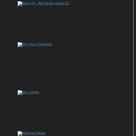
Back Up – Auf Streife mit der Ex: So geht
es in der Krimi-Dramedy weiter
Show-Tipp im ZDF: Johannes B. Kerner
präsentiert neue Ausgabe von „Der Quiz-
Champion“
Komödie „Der Lügner“ mit Tarek Boudali
absolviert Free-TV-Premiere im Ersten