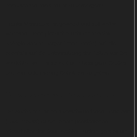
heraushalten. Was hat er zu verbergen?
Franks Misstrauen ist geweckt und soll weiter
wachsen. Denn plötzlich taucht mit Mienles
Kollegin Sabine Berger (Irene Rindje) auf, die
ebenfalls auf die Unterstützung der Polizei vor Ort
verzichten will. Es scheint um etwas ganz Großes
und vermutlich streng Geheimes zu gehen.
Schauspieler wurde ausgetauscht
Die Sache hat mit dem verschwundenen Horst Witt
(Uwe Preuss) zu tun, einem pensionierten
Mietarbeiter des Stasi-Archivs. Zudem geht es um