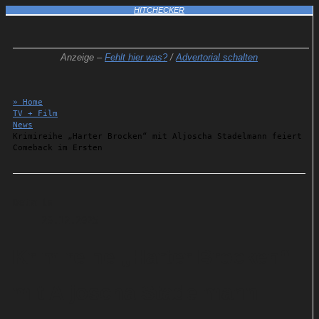
HITCHECKER
Anzeige –
Fehlt hier was?
/
Advertorial schalten
» Home
TV + Film
News
Krimireihe „Harter Brocken“ mit Aljoscha Stadelmann feiert
Comeback im Ersten
Details
23.12.2025
Krimireihe „Harter Brocken“
mit Aljoscha Stadelmann