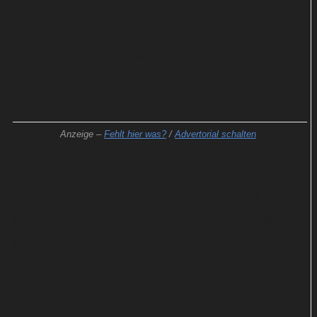
November 2023 im Ersten zu sehen. Die Folge
erreichte damals 5,37 Millionen Menschen, was
einem ordentlichen Marktanteil von 19,9 Prozent
entsprach.
Anzeige –
Fehlt hier was?
/
Advertorial schalten
Trotz des Erfolgs kommt es erst jetzt zu einer
Fortsetzung: Mit „Die Erpressung“ meldet sich die
Serie mit Aljoscha Stadelmann in der Hauptrolle zur
Primetime am 1. Weihnachtstag im Programm
zurück. Es ist der neunte Film um den
Dorfpolizisten Frank Koops.