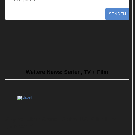
SENDEN
Weitere News: Serien, TV + Film
Sky serviert Staffel 3 des US-Krimihits
„Elsbeth“