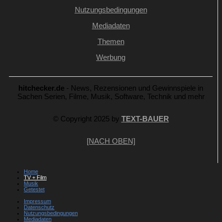
Nutzungsbedingungen
Mediadaten
Themen
Werbung
hitchecker.de
- News, Rezensionen und Gewinnspiele in
Sachen Serien, Filme, Musik, Software, Technik und mehr
© Copyright 2025 by
TEXT-BAUER
[NACH OBEN]
Home
TV + Film
Musik
Getestet
Impressum
Datenschutz
Nutzungsbedingungen
Mediadaten