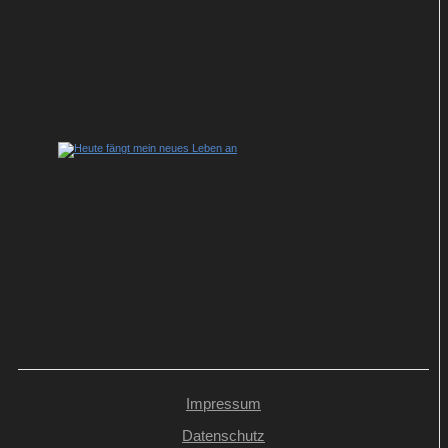
Zwischen Techno und Familienzoff: ZDF-
Vierteiler „München Beats“ feiert
Streaming-Premiere
Heute fängt mein neues Leben an: Julia
Jäger spielt verzweifelte Kleptomanin in
ARD-Komödie
Impressum
Datenschutz