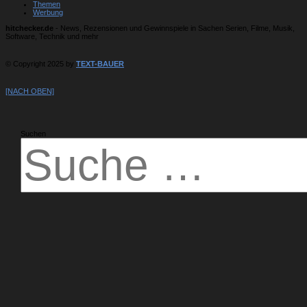
Themen
Werbung
hitchecker.de
- News, Rezensionen und Gewinnspiele in Sachen Serien, Filme, Musik,
Software, Technik und mehr
© Copyright 2025 by
TEXT-BAUER
[NACH OBEN]
Suchen