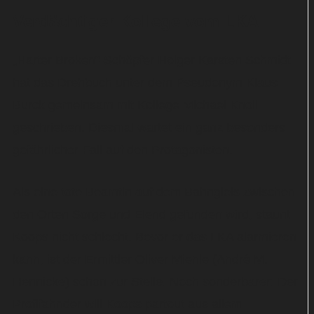
Verdächtiger Kollege vom LKA
„Harter Broken“-Schöpfer Holger Karsten Schmidt
hat das Drehbuch unter dem Pseudonym Klaus
Burck gemeinsam mit Kollege Michael Knoll
geschrieben. Diesmal wartet ein ganz besonders
gefährlicher Fall auf den Protagonisten.
Als eine tote Beamtin auf dem Bahngleis zwischen
den Orten Sorge und Elend gefunden wird, staunt
Koops nicht schlecht. Bevor er das LKA alarmieren
kann, ist der Ermittler Oliver Mienle (André M.
Hennicke) schon zur Stelle. Noch sonderbarer: Der
Profifahnder will Koops partout aus allem