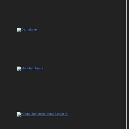
Show-Tipp im ZDF: Johannes B. Kerner
präsentiert neue Ausgabe von „Der Quiz-
Champion“
Komödie „Der Lügner“ mit Tarek Boudali
absolviert Free-TV-Premiere im Ersten
Zwischen Techno und Familienzoff: ZDF-
Vierteiler „München Beats“ feiert
Streaming-Premiere