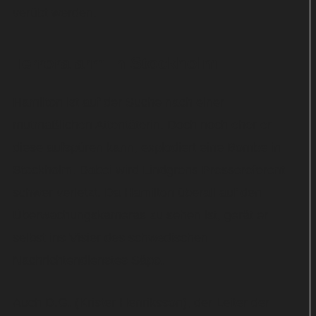
verübt werden.
Terroralarm in Stockholm
Hamilton ist auf der Suche nach einer
mutmaßlichen Attentäterin. Doch noch eher er
diese aufspüren kann, explodiert eine Bombe in
Stockholm. Dabei wird Lindgrens Pressereferent
schwer verletzt. Da Hamilton überall auf den
Überwachungskameras zu sehen ist, gerät er
selbst ins Visier des schwedischen
Nachrichtendienstes Säpo.
Auch D.G. (Krister Henriksson), der Leiter der