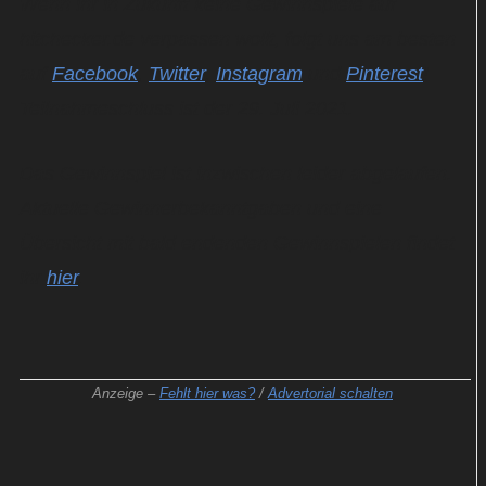
Wenn ihr in Zukunft keine Gewinnspiele auf
hitchecker.de verpassen wollt, folgt uns am besten
auf
Facebook
,
Twitter
,
Instagram
und
Pinterest
!
Teilnahmeschluss ist der 29. Juli 2021.
Das Gewinnspiel ist inzwischen leider abgelaufen.
Aktuelle Gewinnerbekanntgaben und eine
Übersicht mit bald endenden Gewinnspielen findet
ihr
hier
.
Anzeige –
Fehlt hier was?
/
Advertorial schalten