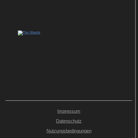
Heute fängt mein neues Leben an: Julia
Jäger spielt verzweifelte Kleptomanin in
ARD-Komödie
Neu bei Disney+: Thrillerserie „The
Shards“ nach dem Roman von Bret Easton
Ellis
Impressum
Datenschutz
Nutzungsbedingungen