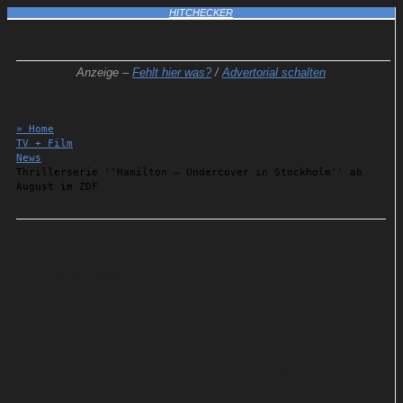
HITCHECKER
Anzeige –
Fehlt hier was?
/
Advertorial schalten
» Home
TV + Film
News
Thrillerserie ''Hamilton – Undercover in Stockholm'' ab
August im ZDF
Details
05.07.2021
Thrillerserie ''Hamilton –
Undercover in Stockholm'' ab