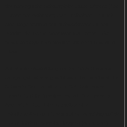
der norwegische Schauspieler Jakob Oftebro ("Die
Hüterin der Wahrheit") zum Titelhelden. Er spielt
eine junge Version des "schwedischen James
Bonds", die sich in einer Welt aus Terror, Fake
News und Cyber-Kriminalität erst noch beweisen
muss.
Als er seine Ausbildung bei den Navy Seals als
Jahrgangsbester abgeschlossen hat, wechselt der
Schwede Carl Hamilton zur CIA. Sein erster
Einsatz führt ihn in seine Heimat. Dort herrscht
Alarmstufe Rot: Bei den traditionellen
Feierlichkeiten zum 1. Mai soll ein Anschlag auf die
Innenministerin Sissella Lindgren (Anna Sise)