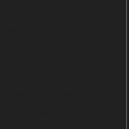
Barber. Regie führten Erik Leijonborg, Lisa
Farzaneh und Per Hanefjord. Die Serie ist ein
gemeinsames Projekt von Dramacorp Pampas
Studio, Kärnfilm, C More, TV 4, Beta Film, ZDF,
ZDF Enterprises und Dansu.
DVD-Paket zu gewinnen
hitchecker.de verlost ein DVD-Paket mit den beiden
"Agent Hamilton"-Filmen aus dem Jahr 2012. Um
mitzumachen, müsst ihr das untere Formular
ausfüllen und abschicken. Der Gewinnspiel-Code
lautet: #GS-hamilton