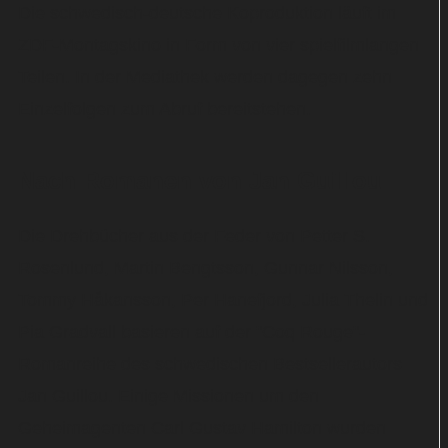
Die schwedisch-deutsche Koproduktion läuft im
ZDF-Montagskino in Form von vier spielfilmlangen
Teilen. In der Mediathek werden dagegen zehn
Einzelfolgen zum Abruf bereitstehen.
Nach Romanen von Jan Guillou
Die Drehbücher aus der Feder von Petter S.
Rosenlund, Martin Bengtsson, Gunnar Nilsson,
Tommy Håkansson, Per Hanefjord, Julia Thelin und
Pia Gradvall basieren auf der "Coq Rouge"-
Romanreihe des schwedischen Bestsellerautors
Jan Guillou. Einige Missionen um den
Geheimagenten Carl Gustav Hamilton wurden