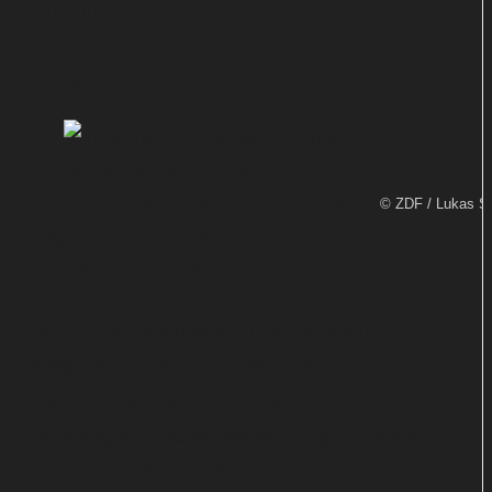
August im ZDF
Von
TEXT-BAUER
Der "schwedische James Bond"
© ZDF / Lukas S
sorgt noch in diesem Sommer für
reichlich Action im Zweiten.
Das ZDF hat einen Starttermin für das neue
neoriginal "Hamilton – Undercover in Stockholm"
gefunden. Die Thrillerserie wird ab 16. August im
Hauptprogramm ausgestrahlt und geht parallel
auch in der ZDFmediathek online. Der Unterschied: