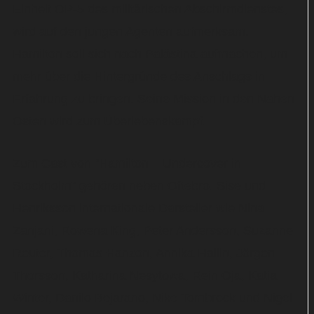
Einheit OP-5 des militärischen Abschirmdienstes,
wird auf den jungen Agenten aufmerksam.
Hamilton soll sich nach Palästina aufmachen, um
mehr über die Hintergründe des Anschlags in
Erfahrung zu bringen. Seine Mission in den Nahen
Osten wird zum Überlebenskampf.
Zum Cast von "Hamilton – Undercover in
Stockholm" gehören neben Oftebro, Sise und
Henriksson internationale Darsteller wie Nina
Zanjani, Rowena King, Peter Andersson, Suzanne
Reuter, Thomas Hanzon, Annika Hallin, Jörgen
Thorsson, Katharina Nesytowa, Rein Oja, Katia
Winter, Danilo Bejarano, Nike Tombrock und Nigel