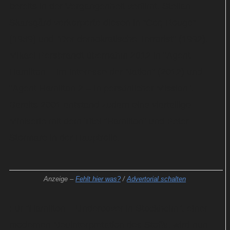
bereits in der Vergangenheit verfilmt. Stellan
Skarsgård verkörperte diesen in "Coq Rouge"
(1989) und "Der demokratische Terrorist" (1992).
Mikael Persbrandt übernahm 2012 in "Agent
Hamilton – Im Interesse der Nation" (2012) und
"Agent Hamilton 2 – In persönlicher Mission".
Bereits 2001 entstand zudem eine vierteilige
Miniserie mit dem Titel "Hamilton" und Peter
Stormare in der Hauptrolle.
Anzeige –
Fehlt hier was?
/
Advertorial schalten
Für "Hamilton – Undercover in Stockholm", einer
modernen Neuinterpretation des Stoffs, wird nun