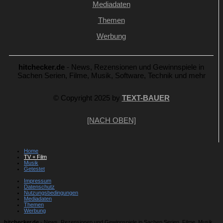
Mediadaten
Themen
Werbung
hitchecker.de
- News, Rezensionen und Gewinnspiele in
Sachen Serien, Filme, Musik, Software, Technik und mehr
© Copyright 2025 by
TEXT-BAUER
[NACH OBEN]
Home
TV + Film
Musik
Getestet
Impressum
Datenschutz
Nutzungsbedingungen
Mediadaten
Themen
Werbung
hitchecker.de
- News, Rezensionen und Gewinnspiele in Sachen Serien, Filme, Musik,