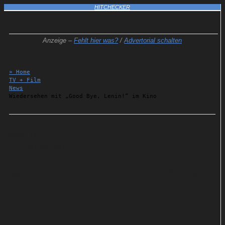
HITCHECKER
Anzeige –
Fehlt hier was?
/
Advertorial schalten
» Home
TV + Film
News
Wiedersehen mit „Good Bye, Lenin!“ im Kino
Details
07.09.2024
Wiedersehen mit „Good Bye,
Lenin!“ im Kino