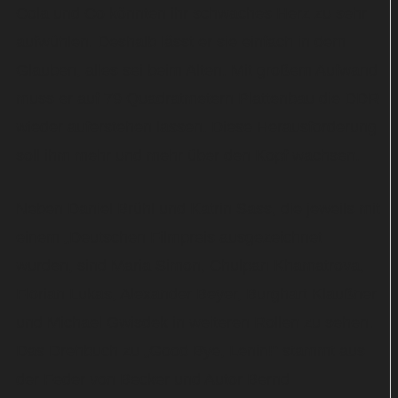
Cola und Co könnten ihr schwaches Herz zu sehr
aufwühlen. Deshalb lässt er sie einfach in dem
Glauben, alles sei beim Alten. Mit großem Aufwand
muss er auf 79 Quadratmetern Plattenbau die DDR
wieder auferstehen lassen. Diese Herausforderung
soll ihm mehr und mehr über den Kopf wachsen.
Neben Daniel Brühl und Katrin Sass, die jeweils mit
einem „Deutschen Filmpreis ausgezeichnet
wurden, sind Maria Simon, Chulpan Khamatrova,
Florian Lukas, Alexander Beyer, Burghart Klaußner
und Michael Gwisdek in weiteren Rollen zu sehen.
Das Drehbuch zu „Good Bye, Lenin!“ stammt aus
der Feder von Becker und Autor Bernd