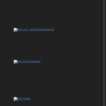
Sky serviert Staffel 3 des US-Krimihits
„Elsbeth“
Back Up – Auf Streife mit der Ex: So geht
es in der Krimi-Dramedy weiter
Show-Tipp im ZDF: Johannes B. Kerner
präsentiert neue Ausgabe von „Der Quiz-
Champion“