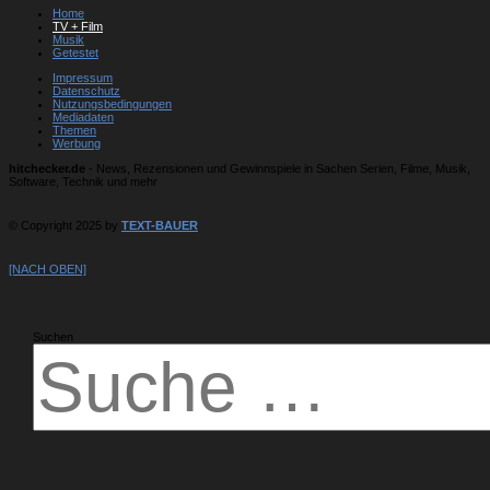
Home
TV + Film
Musik
Getestet
Impressum
Datenschutz
Nutzungsbedingungen
Mediadaten
Themen
Werbung
hitchecker.de
- News, Rezensionen und Gewinnspiele in Sachen Serien, Filme, Musik,
Software, Technik und mehr
© Copyright 2025 by
TEXT-BAUER
[NACH OBEN]
Suchen