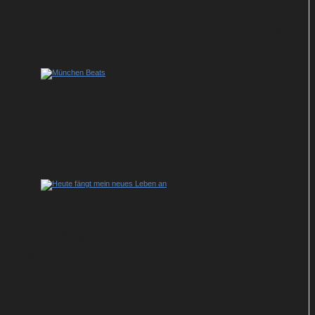
Komödie „Der Lügner“ mit Tarek Boudali
absolviert Free-TV-Premiere im Ersten
Zwischen Techno und Familienzoff: ZDF-
Vierteiler „München Beats“ feiert
Streaming-Premiere
Heute fängt mein neues Leben an: Julia
Jäger spielt verzweifelte Kleptomanin in
ARD-Komödie