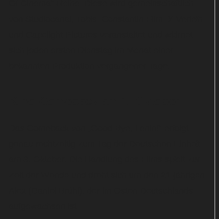
Of Cinema“-Reihe. Diese wird gemeinschaftlich
von Studiocanal, Tobis, Constantin Film, X Verleih
und Capelight Pictures veranstaltet und widmet
sich jeden ersten Dienstag im Monat einer
bekannten Produktion vergangener Tage.
Kino-Comeback am 1. Oktober
Das Comeback von „Good Bye, Lenin!“ erfolgt
genau rechtzeitig zum Tag der Deutschen Einheit
am 3. Oktober. Die Handlung des Films spielt zur
Zeit der Wende und dreht sich um den 21-jährigen
Alex (Daniel Brühl), der im Osten Deutschlands
aufgewachsen ist.