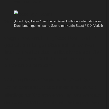
Von
TEXT-BAUER
Von
„Good Bye, Lenin!“ bescherte Daniel Brühl den internationalen
Durchbruch (gemeinsame Szene mit Katrin Sass) / © X Verleih
wegen Mauerfall! In „Good Bye, Lenin!“
gaukelt ein junger Mann seiner schwer
kranken Mutter das Fortbestehen der DDR
vor. Lust, den Kultfilm noch einmal im
Kinosaal zu erleben?
Wolfgang Beckers Tragikomödie „Good Bye,
Lenin!“ kehrt am 1. Oktober in die Kinos zurück –
allerdings nur für diesen einen Tag. Das Werk aus
dem Jahre 2003 ist der nächste Beitrag der „Best