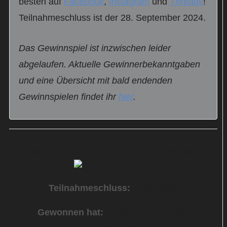
besten auf
Facebook
,
Instagram
und
Threads
!
Teilnahmeschluss ist der 28. September 2024.
Das Gewinnspiel ist inzwischen leider
abgelaufen. Aktuelle Gewinnerbekanntgaben
und eine Übersicht mit bald endenden
Gewinnspielen findet ihr
hier
.
Freitickets für „Good Bye, Lenin!“ zu gewinnen
Teilnahmeschluss:
28.09.2024
Gewonnen hat:
Gewinner per E-Mail