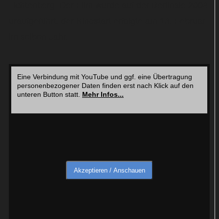
Lichtenberg. Der Film wurde auf der Berlinale 2003
uraufgeführt, der Kinostart erfolgte am 13. Februar
im selben Jahr.
Eine Verbindung mit YouTube und ggf. eine Übertragung
personenbezogener Daten finden erst nach Klick auf den
unteren Button statt.
Mehr Infos...