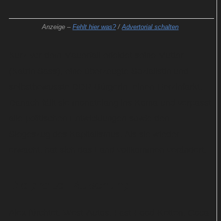
Anzeige –
Fehlt hier was?
/
Advertorial schalten
Kurz vor dem Mauerfall erleidet seine Mutter
(Katrin Sass), eine überzeugte Sozialistin und
selbstbewusste DDR-Bürgerin, einen Herzinfarkt.
Danach fällt sie monatelang ins Koma und verpasst
alle politischen Entwicklungen sowie den
Siegeszug des Kapitalismus. Als sie wieder
erwacht, hat sich das Land vollkommen verändert.
Die große Täuschung
Alex fürchtet, West-Autos, Fast-Food-Ketten, Coca-