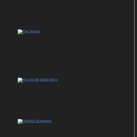
Heute fängt mein neues Leben an: Julia
Jäger spielt verzweifelte Kleptomanin in
ARD-Komödie
Neu bei Disney+: Thrillerserie „The
Shards“ nach dem Roman von Bret Easton
Ellis
Neue Staffel bei Netflix: So geht es bei
„Ich und die Walter Boys“ weiter