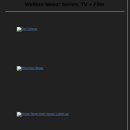
Weitere News: Serien, TV + Film
Komödie „Der Lügner“ mit Tarek Boudali
absolviert Free-TV-Premiere im Ersten
Zwischen Techno und Familienzoff: ZDF-
Vierteiler „München Beats“ feiert
Streaming-Premiere