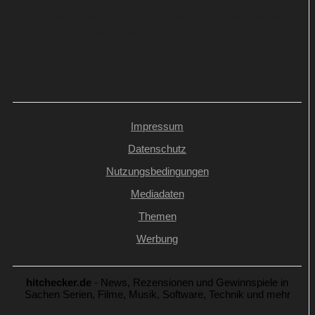
Plötzlich Schwester: Neue ZDF-Komödie
um turbulenten Familien-Clash
Impressum
Datenschutz
Nutzungsbedingungen
Mediadaten
Themen
Werbung
hitchecker.de
- News, Rezensionen und Gewinnspiele in
Sachen Serien, Filme, Musik, Software, Technik und mehr