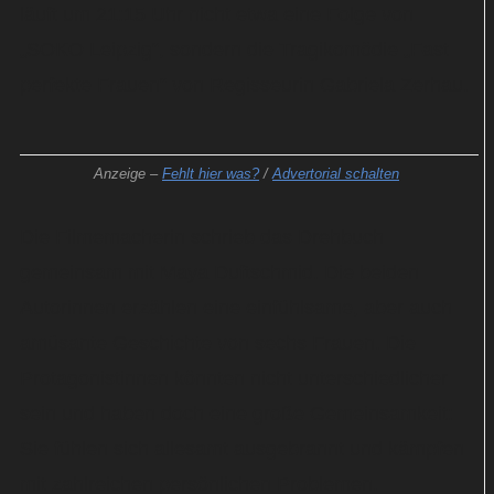
läuft um 21:15 Uhr nicht etwa eine Folge von
„SOKO Leipzig“, sondern die Tragikomödie „Fast
perfekte Frauen“ von Regisseurin Gabriela Zerhau.
Anzeige –
Fehlt hier was?
/
Advertorial schalten
Die Filmemacherin schrieb das Drehbuch
gemeinsam mit Maya Duftschmid. Die beiden
Autorinnen erzählen eine einfühlsame, aber auch
amüsante Geschichte von sechs Frauen. Die
Protagonistinnen könnten nicht unterschiedlicher
sein und haben doch eine große Gemeinsamkeit:
Sie fühlen sich allesamt ausgebrannt und kämpfen
mit zahlreichen persönlichen Problemen.