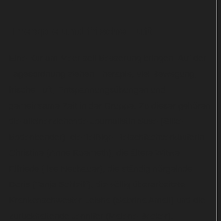
Therapie und frische Luft
Eine Kur am Meer soll Besserung bringen. Auf der
Tagesordnung stehen Therapie, viel Bewegung,
frische Luft, Entspannungsübungen und
gemeinsame Zeit in der Gruppe. Zu dieser gehören
die alleinerziehende Journalistin Suse (Silke
Bodenbender), die fleißige Fleischfachverkäuferin
Christine (Anne Roemeth), die ältere Witwe
Elfriede (Ilse Neubauer), die ständig nörgelnde
Doris (Tanja Schleiff), die völlig überarbeitete
Krankenschwester Leisha (Sabrina Amali) und die
zurückhaltende Jennifer (Malene Becker).