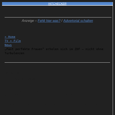
HITCHECKER
Anzeige –
Fehlt hier was?
/
Advertorial schalten
» Home
TV + Film
News
„Fast perfekte Frauen“ erholen sich im ZDF – nicht ohne
Turbulenzen
Details
02.04.2026
„Fast perfekte Frauen“
erholen sich im ZDF – nicht