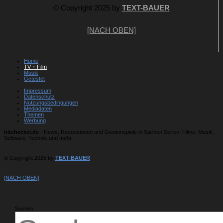
© Copyright 2025 by
TEXT-BAUER
[NACH OBEN]
Home
TV + Film
Musik
Getestet
Impressum
Datenschutz
Nutzungsbedingungen
Mediadaten
Themen
Werbung
hitchecker.de
- News, Rezensionen und Gewinnspiele in Sachen Serien, Filme, Musik,
Software, Technik und mehr
© Copyright 2025 by
TEXT-BAUER
[NACH OBEN]
Suchen