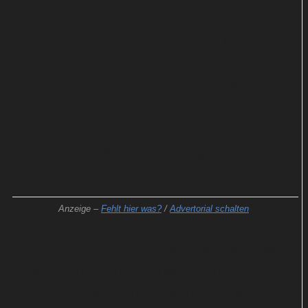
sammeln. Was sie nicht ahnen kann: Die
flunkernde Undercover-Reporterin hat längst ihren
Kurs gewechselt und verstanden, wie der
Aufenthalt auch sie von ihrem Seelenballast
befreien kann. Schaffen es die beiden Frauen, sich
auszusprechen und zu versöhnen? Oder endet die
Kur mit einer großen Enttäuschung?
Anzeige –
Fehlt hier was?
/
Advertorial schalten
Im öffentlich-rechtlichen Filmuniversum sind das
natürlich rein rhetorische Fragen. Ganz
ungeduldige Happy-End-Fans finden „Fast perfekte