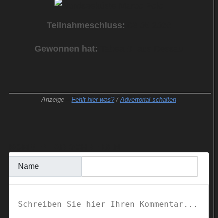
Teilnahmeschluss:
03.05.2026
Gewonnen hat:
Tabea B. aus Dessau
Anzeige –
Fehlt hier was?
/
Advertorial schalten
KOMMENTAR SCHREIBEN
Name