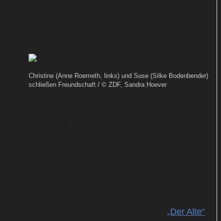
ohne Turbulenzen
Von
TEXT-BAUER
Christine (Anne Roemeth, links) und Suse (Silke Bodenbender)
schließen Freundschaft / © ZDF, Sandra Hoever
Sechs Frauen begegnen sich bei einem
Kuraufenthalt an der Nordsee. Doch eine
von ihnen hat sich undercover in die
Gruppe eingeschlichen.
Das ZDF-Publikum muss sich am 3. April
ausnahmsweise mit nur einem Krimi am Abend
begnügen. Nach dem Staffelauftakt von
„Der Alte“