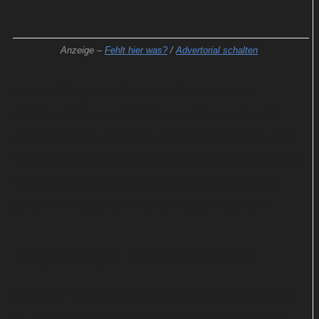
Anzeige –
Fehlt hier was?
/
Advertorial schalten
Nach anfänglicher Distanz nähern sich die
charakterlich so verschiedenen Frauen an und
erleben schöne Momente, die ihnen richtig guttun.
Vor allem Suse und Christine verstehen sich prima.
Doch als ein Geheimnis auffliegt, bekommt die
junge Freundschaft einen gehörigen Dämpfer.
Fragwürdige Podcast-Mission
Christine hat herausgefunden, dass Suse nur hier
ist, um Inhalte für einen provokanten Podcast zu