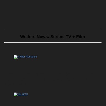
Weitere News: Serien, TV + Film
Free-TV-Premiere: US-Komödie „A Killer
Romance“ mit Glen Powell läuft im ZDF-
Montagskino