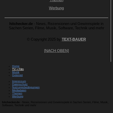
Werbung
hitchecker.de
- News, Rezensionen und Gewinnspiele in
Sachen Serien, Filme, Musik, Software, Technik und mehr
© Copyright 2025 by
TEXT-BAUER
[NACH OBEN]
Home
TV + Film
Musik
Getestet
Impressum
Datenschutz
Nutzungsbedingungen
Mediadaten
Themen
Werbung
hitchecker.de
- News, Rezensionen und Gewinnspiele in Sachen Serien, Filme, Musik,
Software, Technik und mehr