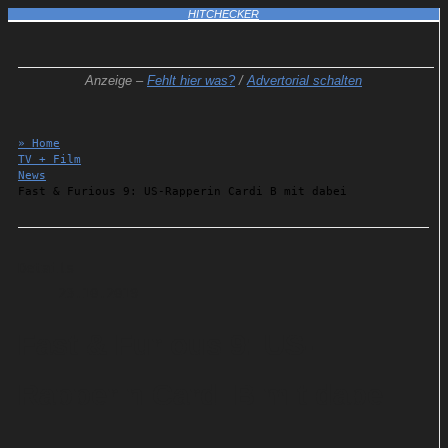
HITCHECKER
Anzeige –
Fehlt hier was?
/
Advertorial schalten
» Home
TV + Film
News
Fast & Furious 9: US-Rapperin Cardi B mit dabei
Details
23.10.2019
Fast & Furious 9: US-
Rapperin Cardi B mit dabei