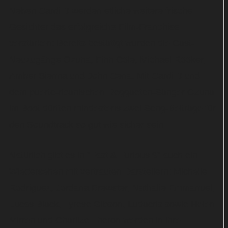
Neben Cardi B werden etliche weitere frische
Gesichter das erfolgreiche Film-Franchise
verstärken: Bereits bestätigt wurden die Cast-
Neuzugänge Ozuna, Finn Cole, Michael Rooker,
Amber Sienna und John Cena. Mit Cardi B und
dem puerto-ricanischen Reggaeton-Sänger Ozuna
im Boot dürften mindestens zwei Song-Beiträge für
den Soundtrack so gut wie sicher sein.
Natürlich gibt es in "Fast & Furious 9" auch ein
Wiedersehen mit vertrauten Darstellern: Michelle
Rodriguez, Jordana Brewster, Nathalie Emmanuel,
Lucas Black, Tyrese Gibson, Ludacris sowie Helen
Mirren und Charlize Theron werden in ihre