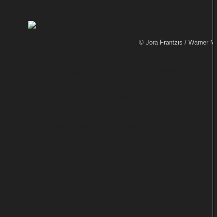
Von
TEXT-BAUER
Nach den Charts erobert
© Jora Frantzis / Warner M
US-Rapperin Cardi B jetzt
auch zunehmend die große Leinwand. Ihr
neuester Coup ist eine Rolle im nächsten
"Fast & Furious"-Blockbuster.
Echte Stars sind auch nur Menschen, die nach
einem langen und anstrengenden Arbeitstag
einfach nur platt sind. Nach einem ausgiebigen
Nickerchen sehnen sich auch Schauspieler Vin
Diesel und Rapperin Cardi B, wie sie in einem
gemeinsamen Clip zugeben. Das Video hat Diesel