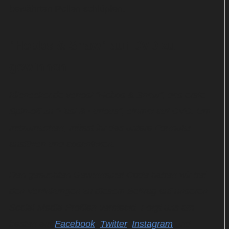
bewährten Rollen schlüpfen.
"Hobbs & Shaw" auf DVD zu
gewinnen
hitchecker.de verlost "Hobbs & Shaw", das erste
Spin-off zu "Fast & Furious", einmal auf DVD. Um
mitzumachen, müsst ihr das untere Formular
ausfüllen und abschicken.
Den gesuchten Gewinnspiel-Code haben wir bei
den Verlinkungen zu diesem Beitrag auf unseren
Social-Media-Profilen versteckt. Folgt uns am
besten auf
Facebook
,
Twitter
,
Instagram
und