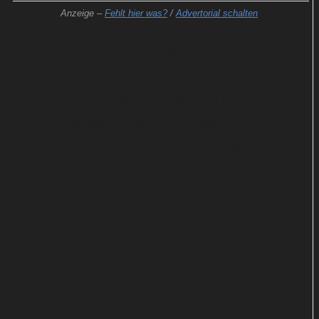
Anzeige –
Fehlt hier was?
/
Advertorial schalten
Wie umfangreich diese ausfallen wird, bleibt noch
unklar. Doch nähere Details dürften schon in Kürze
durchsickern, nachdem Diesel quasi die Katze aus
dem Sack gelassen hat. Zudem liegt der geplante
Termin für den US-Kinostart von "Fast & Furious 9"
nicht mehr in allzu weiter Ferne: Der Blockbuster
soll Action-Fans ab 22. Mai 2020 in die Kinos
locken.
Neue und vertraute Gesichter im
Cast