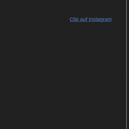
am Set des nunmehr neunten "Fast & Furios"-
Streifens aufgenommen und über seine Social-
Media-Profile veröffentlicht (
Clip auf Instagram
).
US-Kinostart am 22. Mai 2020
Es stammt vom 86. und finalen Drehtag des Films
in Großbritannien und offenbart Cardis Mitwirken.
Bislang war nicht bekannt, dass sich die 27-Jährige
darin mitspielen würde. Es handelt sich nach ihrer
Rolle als Stripperin im US-Erfolg "Hustlers" bereits
um die zweite Verpflichtung der New Yorkerin für
eine große Kinoproduktion.