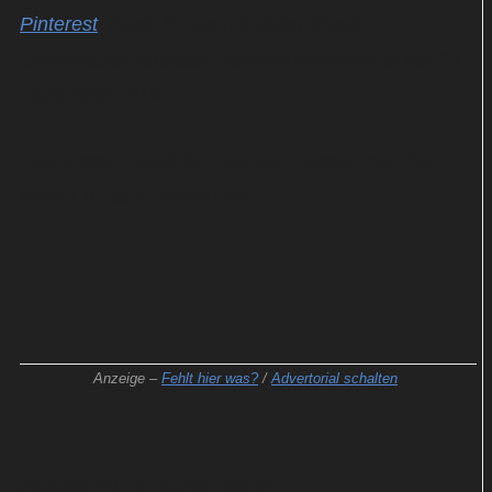
Pinterest
, damit ihr auch in Zukunft kein
Gewinnspiel verpasst! Teilnahmeschluss ist der 13.
Dezember 2019.
Das Gewinnspiel ist beendet. Gewonnen hat
Moritz N. aus Leverkusen.
Anzeige –
Fehlt hier was?
/
Advertorial schalten
KOMMENTAR SCHREIBEN