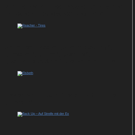
ZDF-Fernsehfilm der Woche: „Nix ist fix“
in Sachen Freundschaft und Liebe
Serien der Woche: „Sheriff Country“,
„Reacher“, „Tires“, „Zatima“,
„Doppelhaushälfte“ und weitere Tipps
Sky serviert Staffel 3 des US-Krimihits
„Elsbeth“