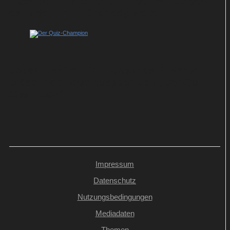
Back Up – Auf Streife mit der Ex: So geht
es in der Krimi-Dramedy weiter
Show-Tipp im ZDF: Johannes B. Kerner
präsentiert neue Ausgabe von „Der Quiz-
Champion“
Impressum
Datenschutz
Nutzungsbedingungen
Mediadaten
Themen