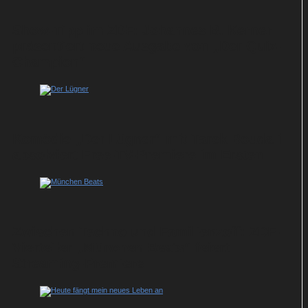
Show-Tipp im ZDF: Johannes B. Kerner
präsentiert neue Ausgabe von „Der Quiz-
Champion“
Komödie „Der Lügner“ mit Tarek Boudali
absolviert Free-TV-Premiere im Ersten
Zwischen Techno und Familienzoff: ZDF-
Vierteiler „München Beats“ feiert
Streaming-Premiere