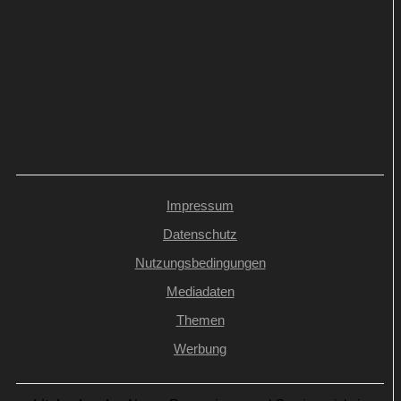
Heute fängt mein neues Leben an: Julia
Jäger spielt verzweifelte Kleptomanin in
ARD-Komödie
Impressum
Datenschutz
Nutzungsbedingungen
Mediadaten
Themen
Werbung