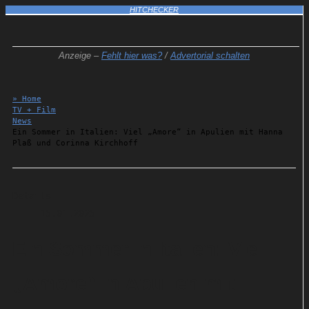
HITCHECKER
Anzeige –
Fehlt hier was?
/
Advertorial schalten
» Home
TV + Film
News
Ein Sommer in Italien: Viel „Amore“ in Apulien mit Hanna
Plaß und Corinna Kirchhoff
Details
15.01.2025
Ein Sommer in Italien: Viel
„Amore“ in Apulien mit