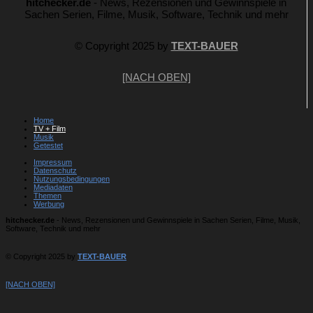
hitchecker.de
- News, Rezensionen und Gewinnspiele in
Sachen Serien, Filme, Musik, Software, Technik und mehr
© Copyright 2025 by
TEXT-BAUER
[NACH OBEN]
Home
TV + Film
Musik
Getestet
Impressum
Datenschutz
Nutzungsbedingungen
Mediadaten
Themen
Werbung
hitchecker.de
- News, Rezensionen und Gewinnspiele in Sachen Serien, Filme, Musik,
Software, Technik und mehr
© Copyright 2025 by
TEXT-BAUER
[NACH OBEN]