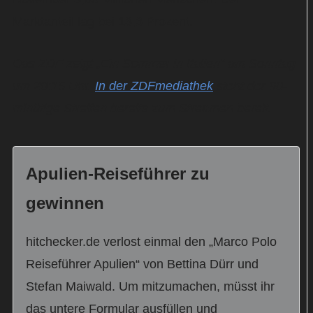
Marktanteil lag bei 13,3 Prozent.
Das ZDF zeigt „Ein Sommer in Italien“ am Sonntag
um 20:15 Uhr.
In der ZDFmediathek
steht der 90-
minütige Streifen bereits zum Streamen bereit.
Apulien-Reiseführer zu
gewinnen
hitchecker.de verlost einmal den „Marco Polo
Reiseführer Apulien“ von Bettina Dürr und
Stefan Maiwald. Um mitzumachen, müsst ihr
das untere Formular ausfüllen und