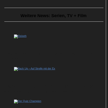
Weitere News: Serien, TV + Film
Sky serviert Staffel 3 des US-Krimihits
„Elsbeth“
Back Up – Auf Streife mit der Ex: So geht
es in der Krimi-Dramedy weiter