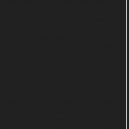
ohnehin auf einer Dating-Seite angemeldet, weil sie
der jungen Frau zu mehr Spaß im Leben verhelfen
will. So trifft Billie auf Mateo (Valmir Krasniqi), der
sich Hals über Kopf in sie verliebt. Bei ihr bleiben
die Schmetterlinge im Bauch aber zunächst aus.
Das hindert ihren Verehrer nicht daran, am Ball zu
bleiben. Funkt es doch noch zwischen den beiden?
Und was ist nun eigentlich mit Raffaele?
Eine unerwartete Romanze
Hella freut sich riesig auf das Treffen mit Angelo,
erhält von dessen Schwester Sophia (Teresa
Harder) jedoch eine traurige Nachricht: Ihr