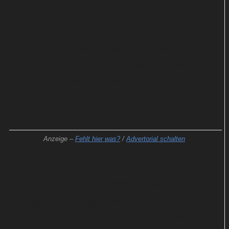
Billie (Hanna Plaß) und Hella (Corinna Kirchhoff),
die sich auf den Weg nach Apulien machen. Billie,
eine gelernte Krankenschwester, will während ihres
Urlaubs ihrer Cousine Ariane (Sarah Mahita Giese)
bei ihrem Reiseblog unterstützen. Die Influencerin
steht kurz vor dem Burn-out.
Anzeige –
Fehlt hier was?
/
Advertorial schalten
Hella hingegen hat andere Pläne und denkt nicht
daran, in ihren Ferien zu arbeiten. Vielmehr will sie
ihre Jugendliebe Angelo wiedersehen, der sie nach
Italien eingeladen hat. Nach dem Tod ihres Mannes