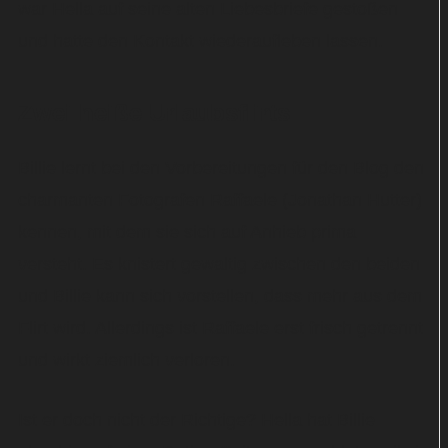
war Hella auf seine alten Liebesbriefe gestoßen
und hatte den Kontakt wiederaufleben lassen.
Zwei heiße Urlaubsflirts
Billie lernt bei den Vorbereitungen für den Blog den
charmanten Fotografen Raffaele (Jonathan Hutter)
kennen, mit dem sie sich auf Anhieb prima
versteht. Es knistert gewaltig zwischen den beiden
und Billie kann sich vorstellen, dass mehr aus dem
Flirt wird. Allerdings ist Raffaele erst frisch getrennt
und wirkt ziemlich verloren.
Ist er doch nicht der Richtige? Hella hat Billie