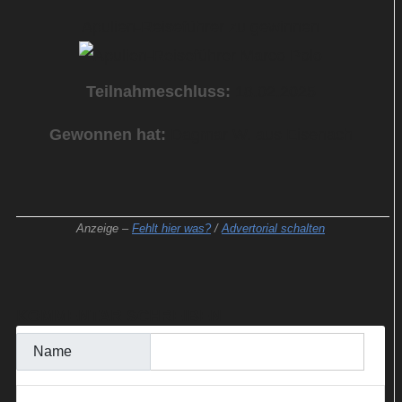
Apulien-Reiseführer zu gewinnen
Teilnahmeschluss:
18.02.2025
Gewonnen hat:
Dagmar W. aus Eisenach
Anzeige –
Fehlt hier was?
/
Advertorial schalten
KOMMENTAR SCHREIBEN
Name