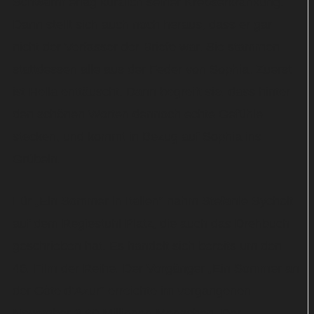
Schwarm erlag kürzlich seiner Krebserkrankung.
Dann stellt sich auch noch heraus, dass er gar
nicht der Verfasser der Briefe war. Sie stammen
stattdessen alle aus der Feder von Sophia. Zuerst
ist Hella enttäuscht. Dann begreift sie, dass hinter
den schönen Worten dennoch echte Gefühle
stecken, und kommt in Bezug auf Sophia ins
Grübeln.
Für „Ein Sommer in Italien“ nahm Stefanie Sycholt
auf dem Regiestuhl Platz, die auch das Drehbuch
geschrieben hat. Es handelt sich bereits um den
46. Film der Reihe. Der Vorgänger „Ein Sommer an
der Côte d’Azur“ erreichte im vergangenen
November 3,80 Millionen Menschen. Der