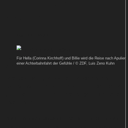
Hanna Plaß und Corinna
Kirchhoff
Von
TEXT-BAUER
Das
Für Hella (Corinna Kirchhoff) und Billie wird die Reise nach Apulien
einer Achterbahnfahrt der Gefühle / © ZDF, Luis Zeno Kuhn
ZDF
bestückt den „Herzkino“-Sendeplatz am
19. Januar mit einem neuen Film der Reihe
„Ein Sommer in...“. Diesmal geht die Reise
nach Italien.
Der romantisch-turbulente TV-Film „Ein Sommer in
Italien“ dreht sich um die ungleichen Freundinnen