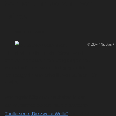
Schuch und Johann von
Bülow
Von
TEXT-BAUER
© ZDF / Nicolas Ve
Ein alleinerziehender Vater wird
von seiner düsteren Vergangenheit
eingeholt, als seine tot geglaubte
Schwägerin unverhofft vor seiner Tür
steht.
Wer regelmäßig nach Neuheiten in der
ZDFmediathek stöbert, hat die deutsche
Thrillerserie „Die zweite Welle“
vermutlich schon