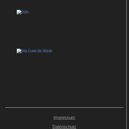
Apple TV zurück
Biopic „Emily“ mit Emma Mackey feiert
deutsche TV-Premiere bei 3sat
Erstmals im TV: Arte zeigt preisgekröntes
Drama „Eine Frage der Würde“
Impressum
Datenschutz