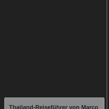
Clique wenig begeistert über das unverhoffte
Wiedersehen. Durch Alexandra droht ein düsteres
Geheimnis aus ihrer Vergangenheit ans Licht zu
kommen, das auf keinen Fall auffliegen darf.
Die Dreharbeiten zu „Die zweite Welle“ fanden in
Brüssel, Ostende, Köln, Bonn und auf Phuket statt.
Regie führten André Erkau und Friederike Heß.
Das Drehbuch stammt aus der Feder von Sarah
Schnier. Umgesetzt wurde die Serie von der
Gaumont GmbH.
Thailand-Reiseführer von Marco