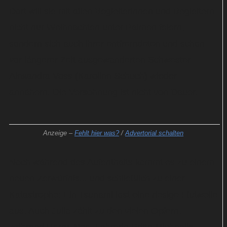
Dort will sie mit allen Begleiterinnen und Begleitern
nicht nur Weihnachten unter Palmen feiern,
sondern sich auch ihrer entfremdeten und schon
vor längerer Zeit ausgewanderten Schwester
Alexandra Voss (Karoline Schuch) wieder
annähern. Die Versöhnung ist nicht von Dauer.
Anzeige –
Fehlt hier was?
/
Advertorial schalten
Noch während des Aufenthalts kommt es zu einem
neuen Zerwürfnis... und schließlich zu einer
Katastrophe: Ein Tsunami löst eine riesige Flutwelle
aus. Auch Julia zählt zu den vielen Opfern,