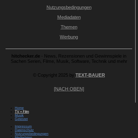
Nutzungsbedingungen
Mediadaten
Themen
Werbung
hitchecker.de
- News, Rezensionen und Gewinnspiele in
Sachen Serien, Filme, Musik, Software, Technik und mehr
© Copyright 2025 by
TEXT-BAUER
[NACH OBEN]
Home
TV + Film
Musik
Getestet
Impressum
Datenschutz
Nutzungsbedingungen
Mediadaten