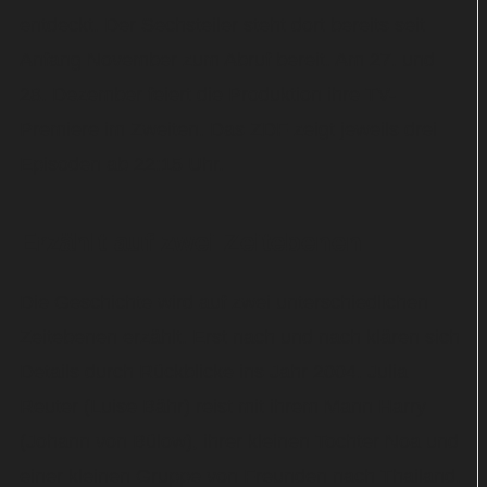
entdeckt. Der Sechsteiler steht dort bereits seit
Anfang November zum Abruf bereit. Am 27. und
28. Dezember feiert die Produktion ihre TV-
Premiere im Zweiten. Das ZDF zeigt jeweils drei
Episoden ab 22:15 Uhr.
Erzählt auf zwei Zeitebenen
Die Geschichte wird auf zwei unterschiedlichen
Zeitebenen erzählt. Erst nach und nach klären sich
Details durch Rückblicke ins Jahr 2004. Julia
Reuter (Luise Bähr) reist mit ihrem Mann Harry
(Johann von Bülow), ihrer kleinen Tochter Noa und
einer kleinen Gruppe von Freunden nach Thailand.