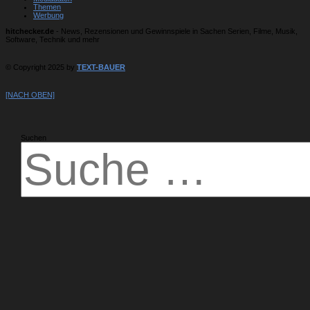
Themen
Werbung
hitchecker.de
- News, Rezensionen und Gewinnspiele in Sachen Serien, Filme, Musik,
Software, Technik und mehr
© Copyright 2025 by
TEXT-BAUER
[NACH OBEN]
Suchen