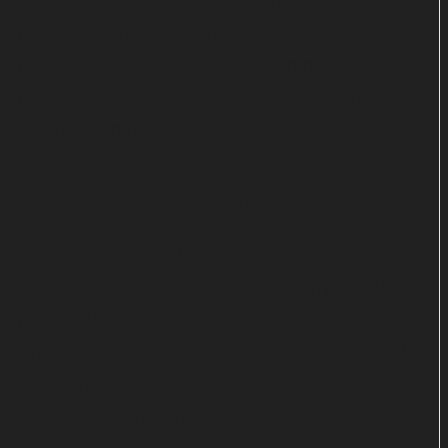
während Harry, Noa, Lehrerin Britta Michaelis
(Katrin Röver), Bauunternehmer Matthias Michaelis
(Özgür Karadeniz), Schönheitschirurg Heiko May
(Tim Bergmann) sowie dessen als Anwältin tätige
Ehefrau Maren May (Ursula Strauss) überleben.
Ein dunkles Geheimnis
Auch Alexandra wird für tot gehalten, bis sie 15
Jahre später plötzlich in Bonn bei Harry und Noa
(Meira Durand) auftaucht. Sie saß jahrelang wegen
Drogenhandels im thailändischen Gefängnis und
wirkt sehr mitgenommen. Während sich Noa
darüber freut, ihr Tante kennenlernen zu dürfen,
zeigen sich Harry und der Rest der damaligen