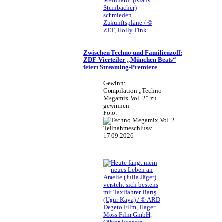
Meinhardt (Klaus
Steinbacher)
schmieden
Zukunftspläne / ©
ZDF, Holly Fink
Zwischen Techno und Familienzoff:
ZDF-Vierteiler „München Beats“
feiert Streaming-Premiere
Gewinn:
Compilation „Techno
Megamix Vol. 2“ zu
gewinnen
Foto:
Teilnahmeschluss:
17.09.2026
Amelie (Julia Jäger)
versteht sich bestens
mit Taxifahrer Barış
(Ugur Kaya) / © ARD
Degeto Film, Hager
Moss Film GmbH,
Oliver Vaccaro