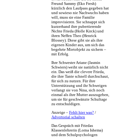
Freund Sammy (Eko Fresh)
kürzlich den Laufpass gegeben hat
und sowieso nie Nachwuchs haben
will, muss sie eine Familie
improvisieren. Sie schnappt sich
kurzerhand ihre pubertierende
Nichte Frieda (Holle Kirck) und
ihren Neffen Theo (Henrick
Blossey). Diese gibt sie als ihre
eigenen Kinder aus, um sich das
begehrte Mietobjekt zu sichern –
mit Erfolg.
Ihre Schwester Ariane (Jasmin
Schwiers) weiht sie natürlich nicht
ein. Das weiß die clevere Frieda,
die ihre Tante schnell durchschaut,
für sich zu nutzen. Für ihre
Unterstützung und ihr Schweigen
verlangt sie von Nina, sich noch
einmal als ihre Mutter auszugeben,
um sie für geschwänzte Schultage
zu entschuldigen.
Anzeige –
Fehlt hier was?
/
Advertorial schalten
Das Gespräch mit Friedas
Klassenlehrerin (Lorna Ishema)
und dem Schulpsychologen