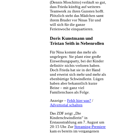
(Dennis Moschitto) verläuft so gut,
dass Frieda künftig auf weiteres
Teamwork zu ihren Gunsten hofft.
Plötzlich steht das Mädchen samt
ihrem Bruder vor Ninas Tür und
will sich für die ganze
Ferienwoche einquartieren.
Doris Kunstmann und
Tristan Seith in Nebenrollen
Für Nina kommt das mehr als
ungelegen: Sie plant eine große
Einweihungsparty, bei der Kinder
definitiv nichts verloren haben.
Doch Frieda hat sie in der Hand
und erweist sich mehr und mehr als
ebenbürtige Schwindlerin. Lügen
haben aber bekanntlich kurze
Beine – mit ganz viel
Familienchaos als Folge.
Anzeige –
Fehlt hier was?
/
Advertorial schalten
Das ZDF zeigt „Die
Kinderschwindlerin“ in
Erstausstrahlung am 7. August um
20:15 Uhr. Zur
Streaming-Premiere
kam es bereits im vergangenen