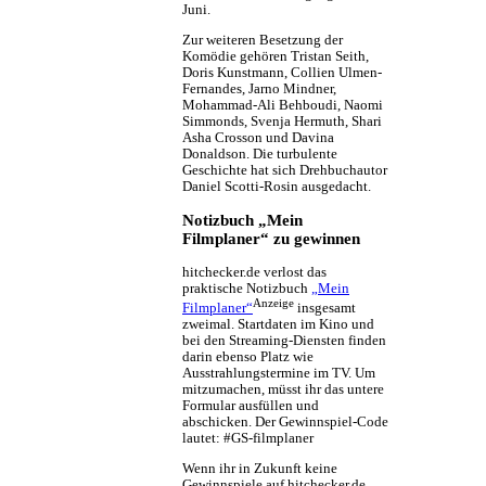
Juni.
Zur weiteren Besetzung der
Komödie gehören Tristan Seith,
Doris Kunstmann, Collien Ulmen-
Fernandes, Jarno Mindner,
Mohammad-Ali Behboudi, Naomi
Simmonds, Svenja Hermuth, Shari
Asha Crosson und Davina
Donaldson. Die turbulente
Geschichte hat sich Drehbuchautor
Daniel Scotti-Rosin ausgedacht.
Notizbuch „Mein
Filmplaner“ zu gewinnen
hitchecker.de verlost das
praktische Notizbuch
„Mein
Anzeige
Filmplaner“
insgesamt
zweimal. Startdaten im Kino und
bei den Streaming-Diensten finden
darin ebenso Platz wie
Ausstrahlungstermine im TV. Um
mitzumachen, müsst ihr das untere
Formular ausfüllen und
abschicken. Der Gewinnspiel-Code
lautet: #GS-filmplaner
Wenn ihr in Zukunft keine
Gewinnspiele auf hitchecker.de