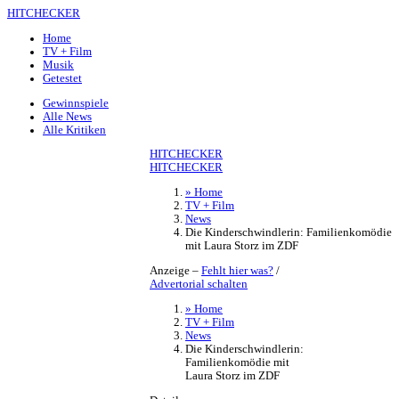
HITCHECKER
Home
TV + Film
Musik
Getestet
Gewinnspiele
Alle News
Alle Kritiken
HITCHECKER
HITCHECKER
» Home
TV + Film
News
Die Kinderschwindlerin: Familienkomödie
mit Laura Storz im ZDF
Anzeige –
Fehlt hier was?
/
Advertorial schalten
» Home
TV + Film
News
Die Kinderschwindlerin:
Familienkomödie mit
Laura Storz im ZDF