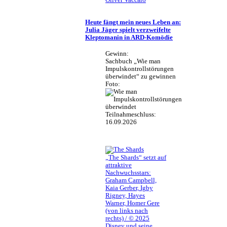
Heute fängt mein neues Leben an:
Julia Jäger spielt verzweifelte
Kleptomanin in ARD-Komödie
Gewinn:
Sachbuch „Wie man
Impulskontrollstörungen
überwindet“ zu gewinnen
Foto:
Teilnahmeschluss:
16.09.2026
„The Shards“ setzt auf
attraktive
Nachwuchsstars:
Graham Campbell,
Kaia Gerber, Igby
Rigney, Hayes
Warner, Homer Gere
(von links nach
rechts) / © 2025
Disney und seine