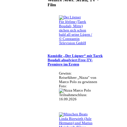
Weitere News: Serien, TV +
Film
Für Jérôme (Tarek
Boudali, Mitte)
rächen sich schon
bald all seine Lügen /
© Constantin
Television GmbH
Komödie „Der Lügner“ mit Tarek
Boudali absolviert Free-TV-
Premiere im Ersten
Gewinn:
Reiseführer „Nizza“ von
Marco Polo zu gewinnen
Foto:
Teilnahmeschluss:
16.09.2026
Linda Bierwirth (Jule
Hermann) und Marius