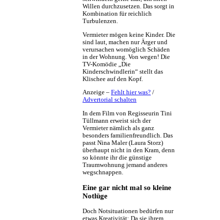
Willen durchzusetzen. Das sorgt in
Kombination für reichlich
Turbulenzen.
Vermieter mögen keine Kinder. Die
sind laut, machen nur Ärger und
verursachen womöglich Schäden
in der Wohnung. Von wegen! Die
TV-Komödie „Die
Kinderschwindlerin“ stellt das
Klischee auf den Kopf.
Anzeige –
Fehlt hier was?
/
Advertorial schalten
In dem Film von Regisseurin Tini
Tüllmann erweist sich der
Vermieter nämlich als ganz
besonders familienfreundlich. Das
passt Nina Maler (Laura Storz)
überhaupt nicht in den Kram, denn
so könnte ihr die günstige
Traumwohnung jemand anderes
wegschnappen.
Eine gar nicht mal so kleine
Notlüge
Doch Notsituationen bedürfen nur
etwas Kreativität: Da sie ihrem