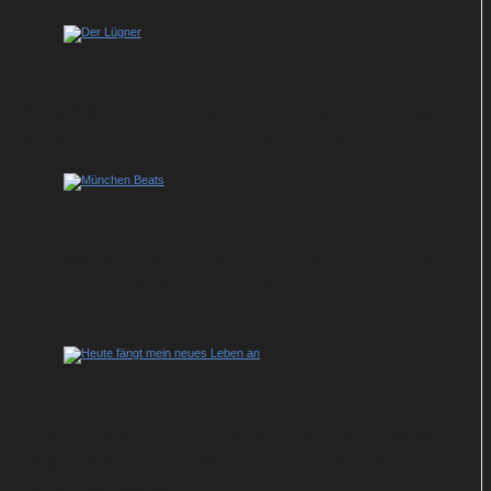
Komödie „Der Lügner“ mit Tarek Boudali
absolviert Free-TV-Premiere im Ersten
Zwischen Techno und Familienzoff: ZDF-
Vierteiler „München Beats“ feiert
Streaming-Premiere
Heute fängt mein neues Leben an: Julia
Jäger spielt verzweifelte Kleptomanin in
ARD-Komödie