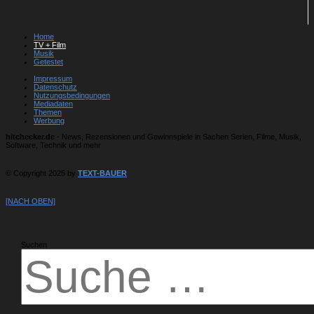
Home
TV + Film
Musik
Getestet
Impressum
Datenschutz
Nutzungsbedingungen
Mediadaten
Themen
Werbung
hitchecker.de
- News, Rezensionen und Gewinnspiele in Sachen Serien, Filme, Musik,
Software, Technik und mehr
© Copyright 2025 by
TEXT-BAUER
[NACH OBEN]
Suchen