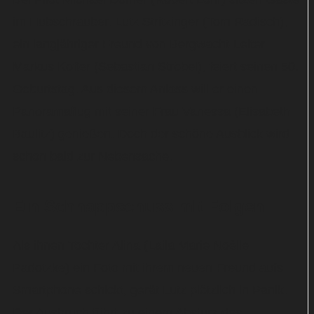
im Hubschrauber. Lutz Stritzinger (Tom Radisch),
ein langjähriger Freund von Bergwacht-Leiter
Markus Kofler (Sebastian Ströbel), feiert seinen 50.
Geburtstag. Aus diesem Anlass will er einen
Panoramaflug mit seiner Frau Vanessa (Elisabeth
Baulitz) genießen. Doch der schöne Ausblick wird
schon bald zur Nebensache.
Ein Schnappschuss mit Folgen
Als ihnen Tochter Alina (Laila Marie Noëlle
Padotzke) ein Foto mit ihrem neuen Freund aufs
Smartphone schickt, gerät Lutz plötzlich in Panik.
Der Ausbruch führt zu einem Absturz des