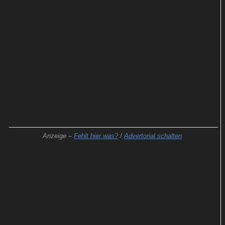
Hubschraubers in einem abgelegenen Berggebiet.
Immerhin kommen Michael und die Stritzingers mit
leichten Verletzungen und einem Schrecken davon.
Doch da sie in der verschneiten Abgeschiedenheit
keinen Handyempfang haben, geht es zu Fuß
bergabwärts.
Anzeige –
Fehlt hier was?
/
Advertorial schalten
Auf der Strecke geraten Lutz und Vanessa
schließlich aneinander, als er offenbart, weshalb er
in der Luft gerade so ausgeflippt ist. Es kommt zu
einem gefährlichen Sturz, bei dem Lutz nun