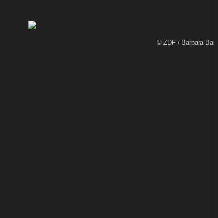
Von
TEXT-BAUER
Als ein Geheimnis aufliegt,
© ZDF / Barbara Baur
ergeben sich lebensgefährliche
Situationen am Donnerstagabend im ZDF.
„Die Bergretter“ eilen zur Hilfe. Doch es ist
ein Wettlauf gegen die Zeit.
Die aktuelle Staffel des Serienhits „Die Bergretter“
neigt sich bereits ihrem Ende entgegen. Am 21.
Dezember zeigt das ZDF um 20:15 Uhr die
vorletzte Folge mit dem Titel „Dünnes Eis“, in der
es einmal mehr um Leben und Tod geht.
Bei Pilot Michael Dörfler (Robert Lohr) sitzen Gäste