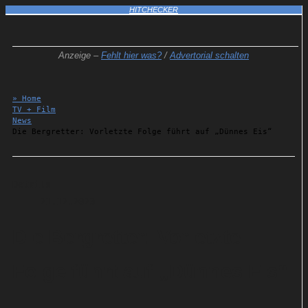
HITCHECKER
Anzeige –
Fehlt hier was?
/
Advertorial schalten
» Home
TV + Film
News
Die Bergretter: Vorletzte Folge führt auf „Dünnes Eis“
Details
21.12.2023
Die Bergretter: Vorletzte
Folge führt auf „Dünnes Eis“