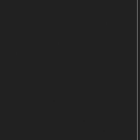
ernsthaft verletzt wird. In der Bergretter-Zentrale
erhalten Markus, Katharina Strasser (Luise Bähr)
und Rudi (Michael Pascher) die Nachricht, dass
Michaels Hubschrauber vom Radar verschwunden
ist. Voller Sorge machen sie sich auf die Suche
nach den Abgestürzten. Werden sie diese
rechtzeitig finden?
Markus und Tobi im Clinch
Neben dem gefährlichen Rettungseinsatz steht in
der von Ralph Polinski inszenierten Folge der
anhaltende Streit zwischen Markus und seinem
besten Freund Tobias Herbrechter (Markus Brandl)