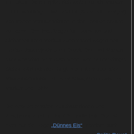
im Fokus. Dieser spitzt sich weiter zu, als Markus
Tobi beschuldigt, Elisa Rödder (Sonja Kirchberger)
von seinen Versäumnissen in der Pension erzählt
zu haben. Die Beauftragte für Tourismus und
Sicherheit setzt Markus zunehmend wegen des
Enzian-Bauprojekts unter Druck. Dem will Markus
aber weiterhin nicht zustimmen, weil er berechtigte
Sicherheitsbedenken hegt. Kommt es trotz aller
Missverständnisse zu einer Aussprache zwischen
Markus und Tobi?
Die Antwort erhalten Zuschauerinnen und
Zuschauer vorab in der ZDFmediathek. Dort ist
nicht nur die Folge
„Dünnes Eis“
, sondern auch