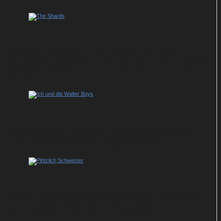
Neu bei Disney+: Thrillerserie „The
Shards“ nach dem Roman von Bret Easton
Ellis
Neue Staffel bei Netflix: So geht es bei
„Ich und die Walter Boys“ weiter
Plötzlich Schwester: Neue ZDF-Komödie
um turbulenten Familien-Clash