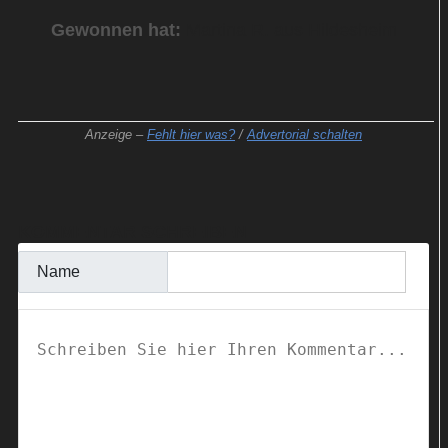
Gewonnen hat:
Martina R. aus Hildesheim
Anzeige –
Fehlt hier was?
/
Advertorial schalten
KOMMENTAR SCHREIBEN
Name