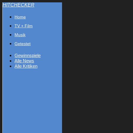
HITCHECKER
Home
TV + Film
Musik
Getestet
Gewinnspiele
Alle News
Alle Kritiken