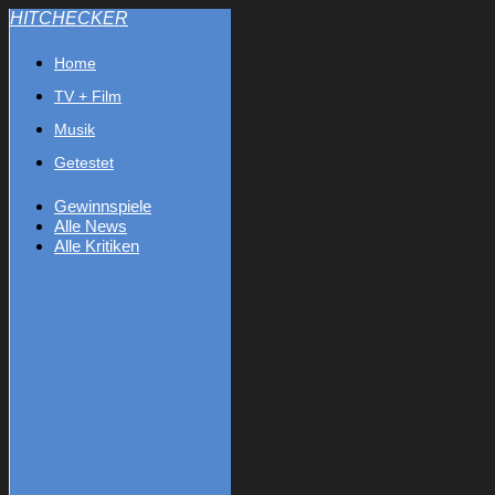
HITCHECKER
Home
TV + Film
Musik
Getestet
Gewinnspiele
Alle News
Alle Kritiken