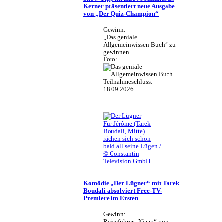
Kerner präsentiert neue Ausgabe
von „Der Quiz-Champion“
Gewinn:
„Das geniale
Allgemeinwissen Buch“ zu
gewinnen
Foto:
Teilnahmeschluss:
18.09.2026
Für Jérôme (Tarek
Boudali, Mitte)
rächen sich schon
bald all seine Lügen /
© Constantin
Television GmbH
Komödie „Der Lügner“ mit Tarek
Boudali absolviert Free-TV-
Premiere im Ersten
Gewinn:
Reiseführer „Nizza“ von