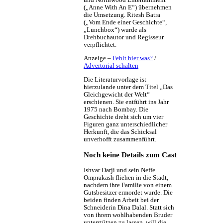
(„Anne With An E“) übernehmen
die Umsetzung. Ritesh Batra
(„Vom Ende einer Geschichte“,
„Lunchbox“) wurde als
Drehbuchautor und Regisseur
verpflichtet.
Anzeige –
Fehlt hier was?
/
Advertorial schalten
Die Literaturvorlage ist
hierzulande unter dem Titel „Das
Gleichgewicht der Welt“
erschienen. Sie entführt ins Jahr
1975 nach Bombay. Die
Geschichte dreht sich um vier
Figuren ganz unterschiedlicher
Herkunft, die das Schicksal
unverhofft zusammenführt.
Noch keine Details zum Cast
Ishvar Darji und sein Neffe
Omprakash fliehen in die Stadt,
nachdem ihre Familie von einem
Gutsbesitzer ermordet wurde. Die
beiden finden Arbeit bei der
Schneiderin Dina Dalal. Statt sich
von ihrem wohlhabenden Bruder
unterstützen zu lassen, will die