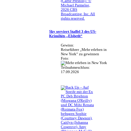
(Carrie Preston) / ©
Michael Parmelee,
2026 CBS
Broadcasting, Inc. All
rights reserved.
Sky serviert Staffel 3 des US-
Krimihits „Elsbeth“
Gewinn:
Reiseführer „Mehr erleben in
New York“ zu gewinnen
Foto:
Teilnahmeschluss:
17.09.2026
PC Deb Brighton
(Morgana O'Reilly)
und DC Mihi Renata
(Roimata Fox)
befragen Sophie
(Courtney Dawson),
Caitlyn (Johanna
Cosgrove), Amy