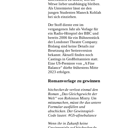
Witwe lieber unabhängig bleiben.
Als Untermieter lässt sie den
jungen Studenten Maneck Kohlah
bei sich einziehen.
Der Stoff diente erst im
vergangenen Jahr als Vorlage für
ein Radio-Hörspiel der BBC und
bereits 2006 für ein Bühnenstück
der Londoner Theatre Company.
Bislang sind keine Details zur
Besetzung der Serienversion
bekannt. Aktuell finden noch
Castings in Großbritannien statt.
Eine US-Premiere von „A Fine
Balance“ dürfte frühestens Mitte
2023 erfolgen.
Romanvorlage zu gewinnen
hitchecker.de verlost einmal den
Roman „Das Gleichgewicht der
Welt“ von Rohinton Mistry. Um
mitzumachen, müsst ihr das untere
Formular ausfüllen und
abschicken. Der Gewinnspiel-
Code lautet: #GS-afinebalance
Wenn ihr in Zukunft keine
Gewinnspiele auf hitchecker.de