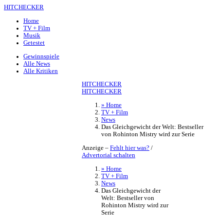
HITCHECKER
Home
TV + Film
Musik
Getestet
Gewinnspiele
Alle News
Alle Kritiken
HITCHECKER
HITCHECKER
» Home
TV + Film
News
Das Gleichgewicht der Welt: Bestseller
von Rohinton Mistry wird zur Serie
Anzeige –
Fehlt hier was?
/
Advertorial schalten
» Home
TV + Film
News
Das Gleichgewicht der
Welt: Bestseller von
Rohinton Mistry wird zur
Serie