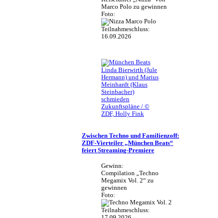
Marco Polo zu gewinnen
Foto:
Teilnahmeschluss:
16.09.2026
Linda Bierwirth (Jule
Hermann) und Marius
Meinhardt (Klaus
Steinbacher)
schmieden
Zukunftspläne / ©
ZDF, Holly Fink
Zwischen Techno und Familienzoff:
ZDF-Vierteiler „München Beats“
feiert Streaming-Premiere
Gewinn:
Compilation „Techno
Megamix Vol. 2“ zu
gewinnen
Foto:
Teilnahmeschluss:
17.09.2026