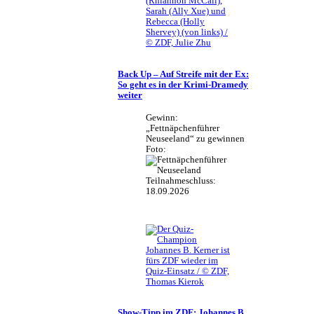
(Rhiannon McCall),
Sarah (Ally Xue) und
Rebecca (Holly
Shervey) (von links) /
© ZDF, Julie Zhu
Back Up – Auf Streife mit der Ex:
So geht es in der Krimi-Dramedy
weiter
Gewinn:
„Fettnäpchenführer
Neuseeland“ zu gewinnen
Foto:
Teilnahmeschluss:
18.09.2026
Johannes B. Kerner ist
fürs ZDF wieder im
Quiz-Einsatz / © ZDF,
Thomas Kierok
Show-Tipp im ZDF: Johannes B.