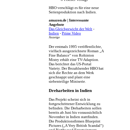
HBO verschlägt es für eine neue
Serienproduktion nach Indien.
amazon.de | Interessante
Angebote
Das Gleichgewicht der Welt
-
Indien
-
Prime Video
Anzeige
Der erstmals 1995 veröffentlichte,
vielfach ausgezeichnete Roman „A
Fine Balance“ von Rohinton
Mistry erhält eine TV-Adaption.
Das berichtet das US-Portal
Variety. Der Bezahlsender HBO hat
sich die Rechte an dem Werk
geschnappt und plant eine
siebenteilige Miniserie.
Dreharbeiten in Indien
Das Projekt scheint sich in
fortgeschrittener Entwicklung zu
befinden. Die Dreharbeiten sollen
bereits ab Juni bis voraussichtlich
November in Indien stattfinden.
Die Produktionsfirmen Blueprint
Pictures („A Very British Scandal“)
und Northwood Entertainment