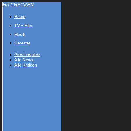
HITCHECKER
Home
TV + Film
Musik
Getestet
Gewinnspiele
Alle News
Alle Kritiken