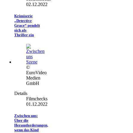
02.12.2022
Krimiserie
„Detective
Grace“ pendelt
sich als
Thriller ein
©
EuroVideo
Medien
GmbH
Details
Filmchecks
01.12.2022
Zwischen uns:
Über die
Herausforderungen,
wenn das Kind