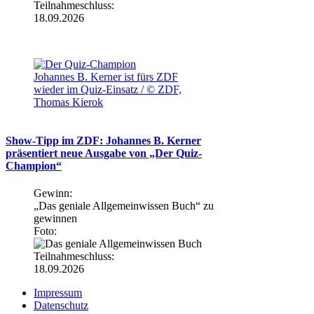
Teilnahmeschluss:
18.09.2026
Johannes B. Kerner ist fürs ZDF
wieder im Quiz-Einsatz / © ZDF,
Thomas Kierok
Show-Tipp im ZDF: Johannes B. Kerner
präsentiert neue Ausgabe von „Der Quiz-
Champion“
Gewinn:
„Das geniale Allgemeinwissen Buch“ zu
gewinnen
Foto:
Teilnahmeschluss:
18.09.2026
Impressum
Datenschutz