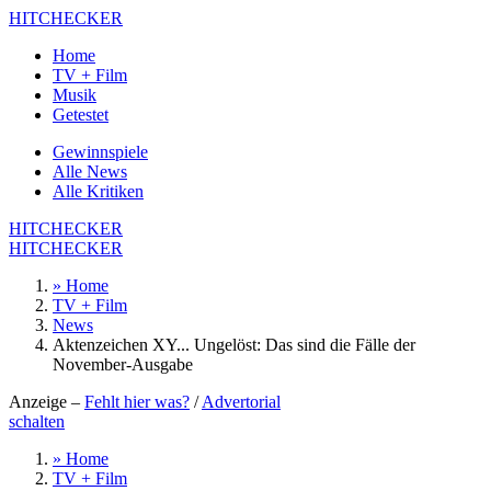
HITCHECKER
Home
TV + Film
Musik
Getestet
Gewinnspiele
Alle News
Alle Kritiken
HITCHECKER
HITCHECKER
» Home
TV + Film
News
Aktenzeichen XY... Ungelöst: Das sind die Fälle der
November-Ausgabe
Anzeige –
Fehlt hier was?
/
Advertorial
schalten
» Home
TV + Film