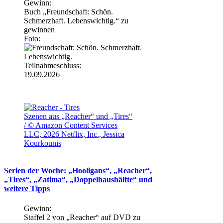
Gewinn:
Buch „Freundschaft: Schön.
Schmerzhaft. Lebenswichtig.“ zu
gewinnen
Foto:
Teilnahmeschluss:
19.09.2026
Szenen aus „Reacher“ und „Tires“
/ © Amazon Content Services
LLC, 2026 Netflix, Inc., Jessica
Kourkounis
Serien der Woche: „Hooligans“, „Reacher“,
„Tires“, „Zatima“, „Doppelhaushälfte“ und
weitere Tipps
Gewinn:
Staffel 2 von „Reacher“ auf DVD zu