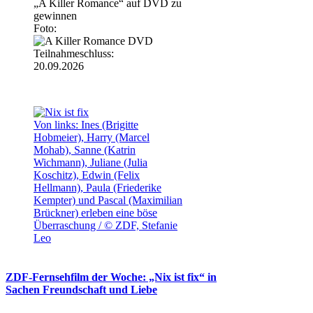
„A Killer Romance“ auf DVD zu
gewinnen
Foto:
Teilnahmeschluss:
20.09.2026
Von links: Ines (Brigitte
Hobmeier), Harry (Marcel
Mohab), Sanne (Katrin
Wichmann), Juliane (Julia
Koschitz), Edwin (Felix
Hellmann), Paula (Friederike
Kempter) und Pascal (Maximilian
Brückner) erleben eine böse
Überraschung / © ZDF, Stefanie
Leo
ZDF-Fernsehfilm der Woche: „Nix ist fix“ in
Sachen Freundschaft und Liebe