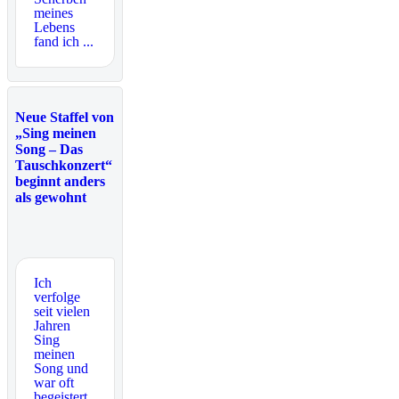
meines
Lebens
fand ich ...
Neue Staffel von
„Sing meinen
Song – Das
Tauschkonzert“
beginnt anders
als gewohnt
Ich
verfolge
seit vielen
Jahren
Sing
meinen
Song und
war oft
begeistert