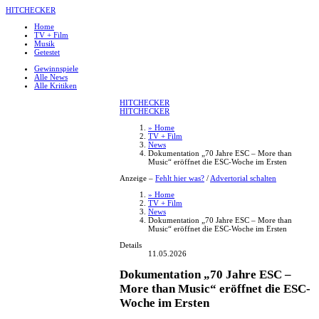
HITCHECKER
Home
TV + Film
Musik
Getestet
Gewinnspiele
Alle News
Alle Kritiken
HITCHECKER
HITCHECKER
» Home
TV + Film
News
Dokumentation „70 Jahre ESC – More than
Music“ eröffnet die ESC-Woche im Ersten
Anzeige –
Fehlt hier was?
/
Advertorial schalten
» Home
TV + Film
News
Dokumentation „70 Jahre ESC – More than
Music“ eröffnet die ESC-Woche im Ersten
Details
11.05.2026
Dokumentation „70 Jahre ESC –
More than Music“ eröffnet die ESC-
Woche im Ersten