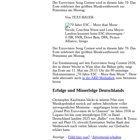
Der Eurovision Song Contest wird in diesem Jahr 70. Das
Erste zelebriert den größten Musikwettbewerb zur
Primetime am Montag.
Von
TEXT-BAUER
Nicole, Conchita Wurst und Lena Meyer-
Landrut konnten beim ESC überzeugen /
© HR, SWR, Drive Beta, DPA, Picture
Alliance, Imago
Der Eurovision Song Contest wird in diesem Jahr 70. Das
Erste zelebriert den größten Musikwettbewerb zur
Primetime am Montag.
Zur Einstimmung auf den Eurovision Song Contest 2026,
der in dieser Woche in Wien über die Bühne geht, zeigt
das Erste am 11. Mai um 20:15 Uhr die 90-minütige
Dokumentation „70 Jahre ESC – More than Music“. Diese
steht alternativ auch
in der ARD Mediathek
zum Streamen
bereit.
Erfolge und Misserfolge Deutschlands
Christopher Kaufmann blickt in seinem Film zum
Musikspektakel zurück auf sieben Jahrzehnte voller
unvergesslicher Momente – angefangen beim ersten
„Grand Prix Eurovision de la Chanson“ im Jahre 1956 in
Lugano bis hin zum letztjährigen ESC in Basel.
Deutschland landete 2025 mit „Baller“ von Abor & Tynna
nur auf Platz 15, obwohl Entertainer Stefan Raab den
Wettbewerb nach vielen Jahren wieder zur Chefsache
erklärt hatte.
Anzeige –
Fehlt hier was?
/
Advertorial schalten