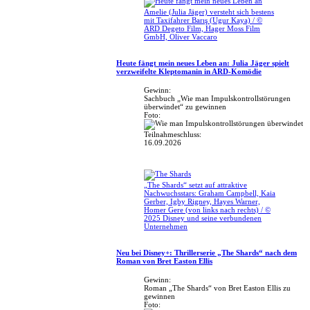
Amelie (Julia Jäger) versteht sich bestens
mit Taxifahrer Barış (Ugur Kaya) / ©
ARD Degeto Film, Hager Moss Film
GmbH, Oliver Vaccaro
Heute fängt mein neues Leben an: Julia Jäger spielt
verzweifelte Kleptomanin in ARD-Komödie
Gewinn:
Sachbuch „Wie man Impulskontrollstörungen
überwindet“ zu gewinnen
Foto:
Teilnahmeschluss:
16.09.2026
„The Shards“ setzt auf attraktive
Nachwuchsstars: Graham Campbell, Kaia
Gerber, Igby Rigney, Hayes Warner,
Homer Gere (von links nach rechts) / ©
2025 Disney und seine verbundenen
Unternehmen
Neu bei Disney+: Thrillerserie „The Shards“ nach dem
Roman von Bret Easton Ellis
Gewinn:
Roman „The Shards“ von Bret Easton Ellis zu
gewinnen
Foto: