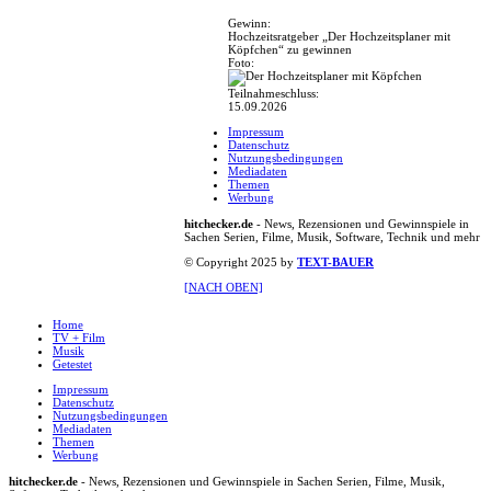
Gewinn:
Hochzeitsratgeber „Der Hochzeitsplaner mit
Köpfchen“ zu gewinnen
Foto:
Teilnahmeschluss:
15.09.2026
Impressum
Datenschutz
Nutzungsbedingungen
Mediadaten
Themen
Werbung
hitchecker.de
- News, Rezensionen und Gewinnspiele in
Sachen Serien, Filme, Musik, Software, Technik und mehr
© Copyright 2025 by
TEXT-BAUER
[NACH OBEN]
Home
TV + Film
Musik
Getestet
Impressum
Datenschutz
Nutzungsbedingungen
Mediadaten
Themen
Werbung
hitchecker.de
- News, Rezensionen und Gewinnspiele in Sachen Serien, Filme, Musik,