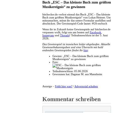
Buch „ESC – Das kleinste Buch zum größten
Musikereignis“ zu gewinnen
hitchecker.de verlost einmal das Buch „ESC – Das kleinste
Buch zum größten Musikereignis“ von Lukas Heinser. Um
mitzumachen, müsst ihr das untere Formular ausfüllen und
abschicken. Der Gewinnspiel-Code lautet: #GS-escbuch
Wenn ihr in Zukunft keine Gewinnspiele auf hitchecker.de
verpassen wollt, folgt uns am besten auf
Facebook
,
Instagram
und
Threads
! Teilnahmeschluss ist der 5. Juni
2026.
Das Gewinnspiel ist inzwischen leider abgelaufen. Aktuelle
Gewinnerbekanntgaben und eine Übersicht mit bald
endenden Gewinnspielen findet ihr
hier
.
Gewinn:
„ESC – Das kleinste Buch zum größten
Musikereignis“ zu gewinnen
Foto:
Teilnahmeschluss:
05.06.2026
Gewonnen hat:
Dagmar M. aus Mannheim
Anzeige –
Fehlt hier was?
/
Advertorial schalten
Kommentar schreiben