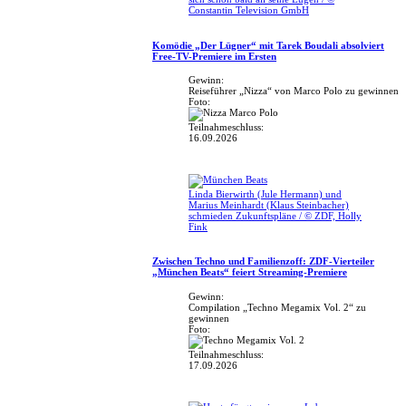
Constantin Television GmbH
Komödie „Der Lügner“ mit Tarek Boudali absolviert
Free-TV-Premiere im Ersten
Gewinn:
Reiseführer „Nizza“ von Marco Polo zu gewinnen
Foto:
Teilnahmeschluss:
16.09.2026
Linda Bierwirth (Jule Hermann) und
Marius Meinhardt (Klaus Steinbacher)
schmieden Zukunftspläne / © ZDF, Holly
Fink
Zwischen Techno und Familienzoff: ZDF-Vierteiler
„München Beats“ feiert Streaming-Premiere
Gewinn:
Compilation „Techno Megamix Vol. 2“ zu
gewinnen
Foto:
Teilnahmeschluss:
17.09.2026