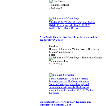
Teilnahmeschluss:
16.09.2026
Werden Cole (Noah LaLonde) und Jackie
(Nikki Rodriguez) ein Paar? / © 2026
Netflix, Inc., David Brown
Neue Staffel bei Netflix: So geht es bei „Ich und die
Walter Boys“ weiter
Gewinn:
Roman „Ich und die Walter Boys – Die zweite
Chance“ zu gewinnen
Foto:
Teilnahmeschluss:
15.09.2026
Sandy Koslowski (Cosima Henman,
Mitte) bringt die Hochzeitspläne von
Sandra Giesinger (Klara Lange) und
Justus Maiwald (Yannik Heckmann)
ziemlich durcheinander / © ZDF, Michael
Kötschau
Plötzlich Schwester: Neue ZDF-Komödie um
turbulenten Familien-Clash