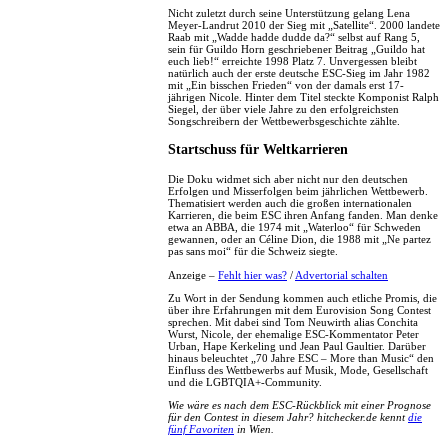
Nicht zuletzt durch seine Unterstützung gelang Lena
Meyer-Landrut 2010 der Sieg mit „Satellite“. 2000 landete
Raab mit „Wadde hadde dudde da?“ selbst auf Rang 5,
sein für Guildo Horn geschriebener Beitrag „Guildo hat
euch lieb!“ erreichte 1998 Platz 7. Unvergessen bleibt
natürlich auch der erste deutsche ESC-Sieg im Jahr 1982
mit „Ein bisschen Frieden“ von der damals erst 17-
jährigen Nicole. Hinter dem Titel steckte Komponist Ralph
Siegel, der über viele Jahre zu den erfolgreichsten
Songschreibern der Wettbewerbsgeschichte zählte.
Startschuss für Weltkarrieren
Die Doku widmet sich aber nicht nur den deutschen
Erfolgen und Misserfolgen beim jährlichen Wettbewerb.
Thematisiert werden auch die großen internationalen
Karrieren, die beim ESC ihren Anfang fanden. Man denke
etwa an ABBA, die 1974 mit „Waterloo“ für Schweden
gewannen, oder an Céline Dion, die 1988 mit „Ne partez
pas sans moi“ für die Schweiz siegte.
Anzeige –
Fehlt hier was?
/
Advertorial schalten
Zu Wort in der Sendung kommen auch etliche Promis, die
über ihre Erfahrungen mit dem Eurovision Song Contest
sprechen. Mit dabei sind Tom Neuwirth alias Conchita
Wurst, Nicole, der ehemalige ESC-Kommentator Peter
Urban, Hape Kerkeling und Jean Paul Gaultier. Darüber
hinaus beleuchtet „70 Jahre ESC – More than Music“ den
Einfluss des Wettbewerbs auf Musik, Mode, Gesellschaft
und die LGBTQIA+-Community.
Wie wäre es nach dem ESC-Rückblick mit einer Prognose
für den Contest in diesem Jahr? hitchecker.de kennt
die
fünf Favoriten
in Wien.