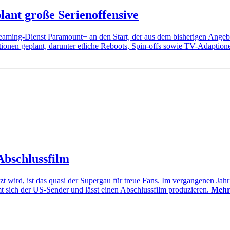
ant große Serienoffensive
ming-Dienst Paramount+ an den Start, der aus dem bisherigen Angeb
tionen geplant, darunter etliche Reboots, Spin-offs sowie TV-Adaption
Abschlussfilm
t wird, ist das quasi der Supergau für treue Fans. Im vergangenen Jahr
sich der US-Sender und lässt einen Abschlussfilm produzieren.
Mehr.