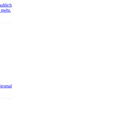
altlich
 mehr.
Diesmal