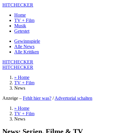
HITCHECKER
Home
TV + Film
Musik
Getestet
Gewinnspiele
Alle News
Alle Kritiken
HITCHECKER
HITCHECKER
» Home
TV + Film
News
Anzeige –
Fehlt hier was?
/
Advertorial schalten
» Home
TV + Film
News
News: Serien, Filme & TV