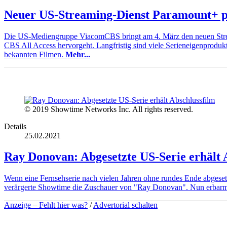
Neuer US-Streaming-Dienst Paramount+ pl
Die US-Mediengruppe ViacomCBS bringt am 4. März den neuen Strea
CBS All Access hervorgeht. Langfristig sind viele Serieneigenproduk
bekannten Filmen.
Mehr...
© 2019 Showtime Networks Inc. All rights reserved.
Details
25.02.2021
Ray Donovan: Abgesetzte US-Serie erhält 
Wenn eine Fernsehserie nach vielen Jahren ohne rundes Ende abgesetz
verärgerte Showtime die Zuschauer von "Ray Donovan". Nun erbarmt 
Anzeige –
Fehlt hier was?
/
Advertorial schalten