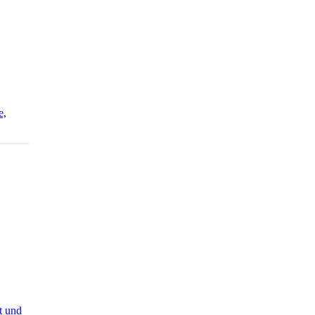
e,
t und