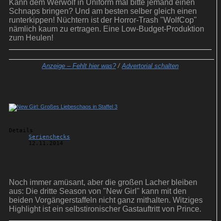
Kann dem Werwolf in Uniform mal bitte jemand einen
Schnaps bringen? Und am besten selber gleich einen
runterkippen! Nüchtern ist der Horror-Trash "WolfCop"
nämlich kaum zu ertragen. Eine Low-Budget-Produktion
zum Heulen!
Anzeige –
Fehlt hier was?
/
Advertorial schalten
Details
Serienchecks
12.11.2014
New Girl: Großes Liebeschaos in Staffel 3
Noch immer amüsant, aber die großen Lacher bleiben
aus: Die dritte Season von "New Girl" kann mit den
beiden Vorgängerstaffeln nicht ganz mithalten. Witziges
Highlight ist ein selbstironischer Gastauftritt von Prince.