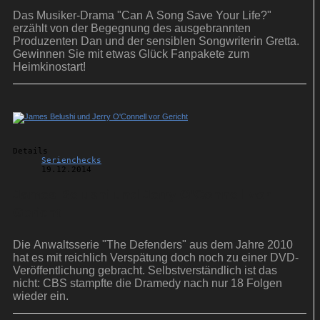
Das Musiker-Drama "Can A Song Save Your Life?"
erzählt von der Begegnung des ausgebrannten
Produzenten Dan und der sensiblen Songwriterin Gretta.
Gewinnen Sie mit etwas Glück Fanpakete zum
Heimkinostart!
Details
Serienchecks
19.12.2014
James Belushi und Jerry O'Connell vor
Gericht
Die Anwaltsserie "The Defenders" aus dem Jahre 2010
hat es mit reichlich Verspätung doch noch zu einer DVD-
Veröffentlichung gebracht. Selbstverständlich ist das
nicht: CBS stampfte die Dramedy nach nur 18 Folgen
wieder ein.