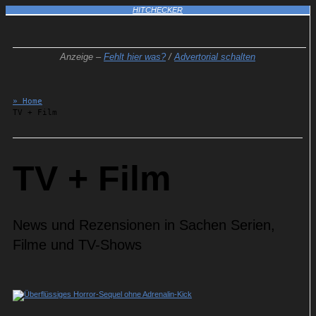
HITCHECKER
Anzeige –
Fehlt hier was?
/
Advertorial schalten
» Home
TV + Film
TV + Film
News und Rezensionen in Sachen Serien,
Filme und TV-Shows