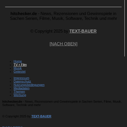
hitchecker.de
- News, Rezensionen und Gewinnspiele in
Sachen Serien, Filme, Musik, Software, Technik und mehr
© Copyright 2025 by
TEXT-BAUER
[NACH OBEN]
Home
TV + Film
Musik
Getestet
Impressum
Datenschutz
Nutzungsbedingungen
Mediadaten
Themen
Werbung
hitchecker.de
- News, Rezensionen und Gewinnspiele in Sachen Serien, Filme, Musik,
Software, Technik und mehr
© Copyright 2025 by
TEXT-BAUER