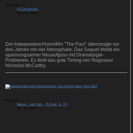
Details
Filmchecks
03.01.2015
Überflüssiges Horror-Sequel ohne
Adrenalin-Kick
Der Independent-Horrorfilm "The Pact" überzeugte vor
drei Jahren mit viel Atmosphäre. Das Sequel bleibt ein
spannungsarmer Neuaufguss mit Dramaturgie-
Problemen. Es fehlt das gute Timing von Regisseur
Nicholas McCarthy.
Details
News: Serien, Filme & TV
02.01.2015
Gewinnspiel zum Heimkinostart: Can A
Song Save Your Life?