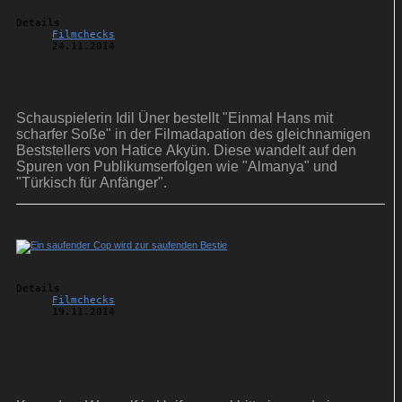
Details
Filmchecks
24.11.2014
Deutsch-Türkin sucht den Hans fürs Leben
Schauspielerin Idil Üner bestellt "Einmal Hans mit
scharfer Soße" in der Filmadapation des gleichnamigen
Beststellers von Hatice Akyün. Diese wandelt auf den
Spuren von Publikumserfolgen wie "Almanya" und
"Türkisch für Anfänger".
Details
Filmchecks
19.11.2014
Ein saufender Cop wird zur saufenden
Bestie