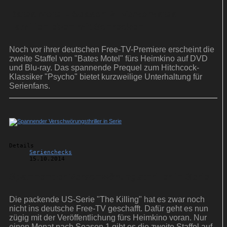
Bates Motel - Season 2: Verkorkstes
Familienleben mit Schrecken
Noch vor ihrer deutschen Free-TV-Premiere erscheint die
zweite Staffel von "Bates Motel" fürs Heimkino auf DVD
und Blu-ray. Das spannende Prequel zum Hitchcock-
Klassiker "Psycho" bietet kurzweilige Unterhaltung für
Serienfans.
Details
Serienchecks
15.10.2014
Spannender Verschwörungsthriller in Serie
Die packende US-Serie "The Killing" hat es zwar noch
nicht ins deutsche Free-TV geschafft. Dafür geht es nun
zügig mit der Veröffentlichung fürs Heimkino voran. Nur
einen Monat nach Season 1 gibt es die zweite Staffel auf