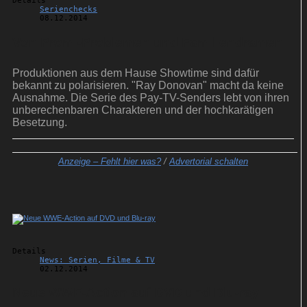
Details
Serienchecks
08.12.2014
Von Promi-Problemen und Familiendramen
Produktionen aus dem Hause Showtime sind dafür
bekannt zu polarisieren. "Ray Donovan" macht da keine
Ausnahme. Die Serie des Pay-TV-Senders lebt von ihren
unberechenbaren Charakteren und der hochkarätigen
Besetzung.
Anzeige –
Fehlt hier was?
/
Advertorial schalten
Details
News: Serien, Filme & TV
02.12.2014
Neue WWE-Action auf DVD und Blu-ray