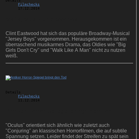
Details
Filmchecks
17.12.2014
Mafia, Musik und Machos
Clint Eastwood hat sich das populäre Broadway-Musical
"Jersey Boys" vorgenommen. Herausgekommen ist ein
überraschend musikarmes Drama, das Oldies wie "Big
Girls Don't Cry" und "Walk Like A Man" nicht zu nutzen
weiß.
Details
Filmchecks
11.12.2014
Antiker Horror-Spiegel bringt den Tod
"Oculus" orientiert sich ähnlich wie zuletzt auch
"Conjuring" an klassischen Horrorfilmen, die auf subtile
Spannung setzen. Leider findet der Streifen zu spät sein