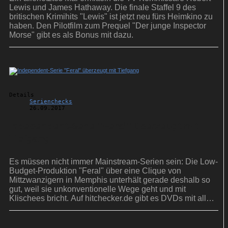
Lewis und James Hathaway. Die finale Staffel 9 des
britischen Krimihits "Lewis" ist jetzt neu fürs Heimkino zu
haben. Den Pilotfilm zum Prequel "Der junge Inspector
Morse" gibt es als Bonus mit dazu.
Details
Serienchecks
26.09.2017
Independent-Serie ''Feral'' überzeugt mit
Tiefgang
Es müssen nicht immer Mainstream-Serien sein: Die Low-
Budget-Produktion "Feral" über eine Clique von
Mittzwanzigern in Memphis unterhält gerade deshalb so
gut, weil sie unkonventionelle Wege geht und mit
Klischees bricht. Auf hitchecker.de gibt es DVDs mit allen
Folgen zu gewinnen!