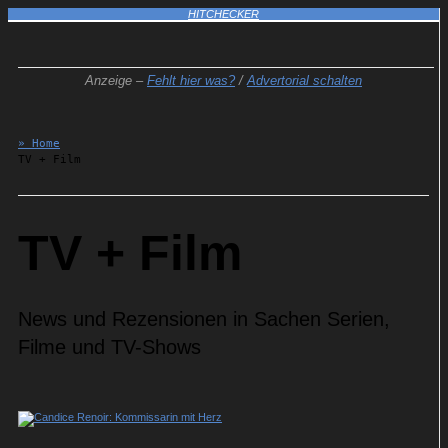
HITCHECKER
Anzeige –
Fehlt hier was?
/
Advertorial schalten
» Home
TV + Film
TV + Film
News und Rezensionen in Sachen Serien,
Filme und TV-Shows