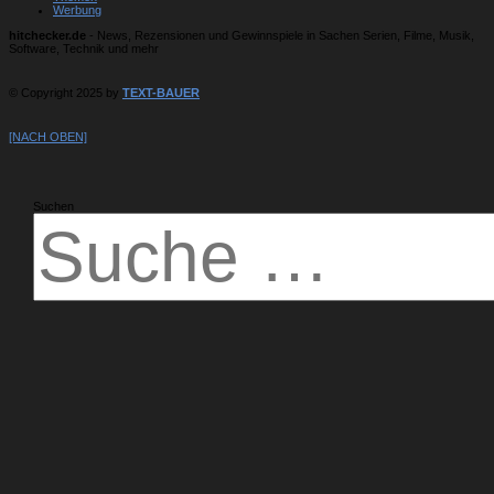
Werbung
hitchecker.de
- News, Rezensionen und Gewinnspiele in Sachen Serien, Filme, Musik,
Software, Technik und mehr
© Copyright 2025 by
TEXT-BAUER
[NACH OBEN]
Suchen