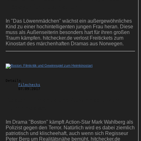
Plädoyer für Außenseiter
In "Das Löwenmädchen" wächst ein außergewöhnliches
Kind zu einer hochintelligenten jungen Frau heran. Diese
muss als Außenseiterin besonders hart für ihren großen
Traum kämpfen. hitchecker.de verlost Freitickets zum
Kinostart des märchenhaften Dramas aus Norwegen.
Details
Filmchecks
07.09.2017
Boston: Filmkritik und Gewinnspiel zum
Heimkinostart
Im Drama "Boston" kämpft Action-Star Mark Wahlberg als
Polizist gegen den Terror. Natürlich wird es dabei ziemlich
patriotisch und klischeehaft, auch wenn sich Regisseur
Peter Berg um Realitätsnähe bemüht. hitchecker.de