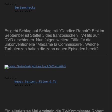
Details
Serienchecks
02.10.2017
Candice Renoir: Kommissarin mit Herz
Es geht Schlag auf Schlag mit "Candice Renoir": Erst im
September ist Staffel 3 des französischen TV-Hits auf
DVD erschienen. Nun folgen weitere Fälle für die
unkonventionelle "Madame la Commissaire". Welche
Turbulenzen halten die zehn neuen Episoden bereit?
Details
News: Serien, Filme & TV
02.10.2017
Lewis: Serienfinale jetzt auch auf DVD
erhältlich
Ein allerletztes Mal ermitteln die TV-Kommissare Robert