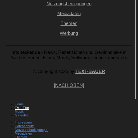
Nutzungsbedingungen
Mediadaten
Themen
Werbung
hitchecker.de
- News, Rezensionen und Gewinnspiele in
Sachen Serien, Filme, Musik, Software, Technik und mehr
© Copyright 2025 by
TEXT-BAUER
[NACH OBEN]
Home
TV + Film
Musik
Getestet
Impressum
Datenschutz
Nutzungsbedingungen
Mediadaten
Themen