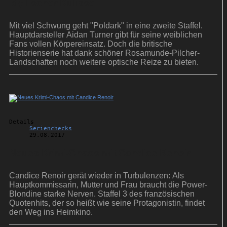
idyllischer Kulisse
Mit viel Schwung geht "Poldark" in eine zweite Staffel.
Hauptdarsteller Aidan Turner gibt für seine weiblichen
Fans vollen Körpereinsatz. Doch die britische
Historienserie hat dank schöner Rosamunde-Pilcher-
Landschaften noch weitere optische Reize zu bieten.
Details
Serienchecks
29.08.2017
Neues Krimi-Chaos mit Candice Renoir
Candice Renoir gerät wieder in Turbulenzen: Als
Hauptkommissarin, Mutter und Frau braucht die Power-
Blondine starke Nerven. Staffel 3 des französischen
Quotenhits, der so heißt wie seine Protagonistin, findet
den Weg ins Heimkino.