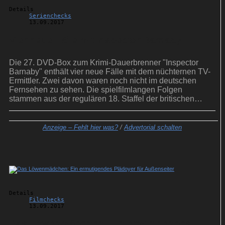
Details
Serienchecks
13.09.2017
Vier neue Fälle mit Inspector Barnaby
Die 27. DVD-Box zum Krimi-Dauerbrenner "Inspector
Barnaby" enthält vier neue Fälle mit dem nüchternen TV-
Ermittler. Zwei davon waren noch nicht im deutschen
Fernsehen zu sehen. Die spielfilmlangen Folgen
stammen aus der regulären 18. Staffel der britischen
Produktion.
Anzeige –
Fehlt hier was?
/
Advertorial schalten
Details
Filmchecks
13.09.2017
Das Löwenmädchen: Ein ermutigendes