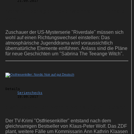
21.09.2017
Schaut Teenager-Hexe Sabrina in Riverdale
vorbei?
Zuschauer der US-Mysterserie "Riverdale" müssen sich
wohl auf einen Richtungswechsel einstellen: Das
atmosphärische Jugenddrama wird voraussichtlich
übernatürliche Elemente einführen. Anlass sind die Pläne
für neue Geschichten um "Sabrina The Teeange Witch".
Details
Serienchecks
19.09.2017
Ostfriesenkiller: Nordic Noir auf gut Deutsch
Der TV-Krimi "Ostfriesenkiller" entstand nach dem
gleichnamigen Bestseller von Klaus-Peter Wolf. Das ZDF
plant, weitere Fälle um Kommissarin Ann Kathrin Klaasen