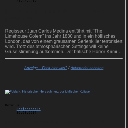
31.08.2017
Horror-Krimi ''The Limehouse Golem''
gruselt kaum
Regisseur Juan Carlos Medina entführt mit "The
Limehouse Golem" ins Jahr 1880 und in ein höllisches
London, das von einem grausamen Serienkiller terrorisiert
wird. Trotz des atmosphärischen Settings will keine
Gruselstimmung aufkommen. Der britische Horror-Krimi
läuft neu im Kino.
Anzeige –
Fehlt hier was?
/
Advertorial schalten
Details
Serienchecks
30.08.2017
Poldark: Historischer Herzschmerz vor