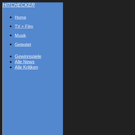
HITCHECKER
Home
TV + Film
Musik
Getestet
Gewinnspiele
Alle News
Alle Kritiken