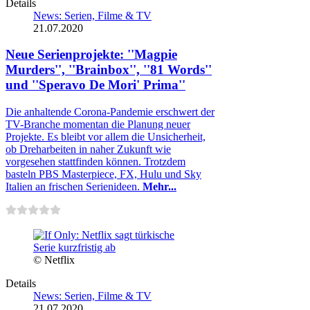
Details
News: Serien, Filme & TV
21.07.2020
Neue Serienprojekte: ''Magpie
Murders'', ''Brainbox'', ''81 Words''
und ''Speravo De Mori' Prima''
Die anhaltende Corona-Pandemie erschwert der
TV-Branche momentan die Planung neuer
Projekte. Es bleibt vor allem die Unsicherheit,
ob Dreharbeiten in naher Zukunft wie
vorgesehen stattfinden können. Trotzdem
basteln PBS Masterpiece, FX, Hulu und Sky
Italien an frischen Serienideen.
Mehr...
© Netflix
Details
News: Serien, Filme & TV
21.07.2020