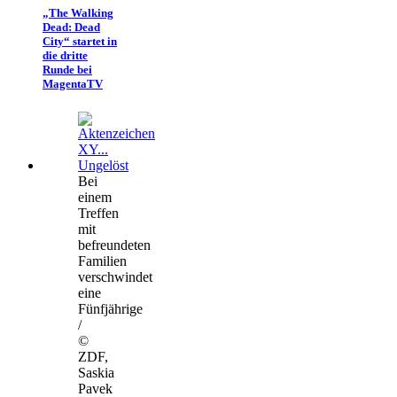
„The Walking
Dead: Dead
City“ startet in
die dritte
Runde bei
MagentaTV
Bei
einem
Treffen
mit
befreundeten
Familien
verschwindet
eine
Fünfjährige
/
©
ZDF,
Saskia
Pavek