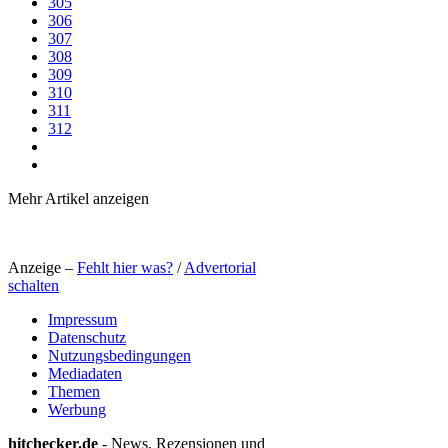
305
306
307
308
309
310
311
312
Mehr Artikel anzeigen
Anzeige –
Fehlt hier was?
/
Advertorial
schalten
Impressum
Datenschutz
Nutzungsbedingungen
Mediadaten
Themen
Werbung
hitchecker.de
- News, Rezensionen und