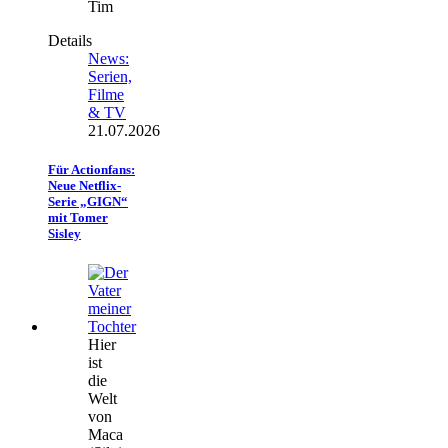
Tim
Details
News:
Serien,
Filme
& TV
21.07.2026
Für Actionfans:
Neue Netflix-
Serie „GIGN“
mit Tomer
Sisley
Hier
ist
die
Welt
von
Maca