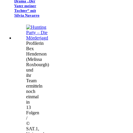
Drama „Der
Vater meiner
Tochter“ mit
Silvia Navarro
Profilerin
Bex
Henderson
(Melissa
Roxbourgh)
und
ihr
Team
ermitteln
noch
einmal
in
13
Folgen
/
©
SAT.1,