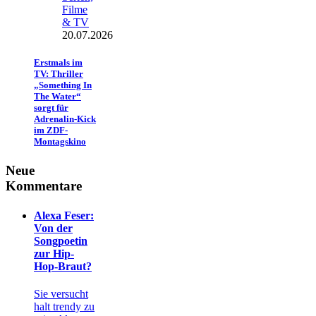
Filme
& TV
20.07.2026
Erstmals im
TV: Thriller
„Something In
The Water“
sorgt für
Adrenalin-Kick
im ZDF-
Montagskino
Neue
Kommentare
Alexa Feser:
Von der
Songpoetin
zur Hip-
Hop-Braut?
Sie versucht
halt trendy zu