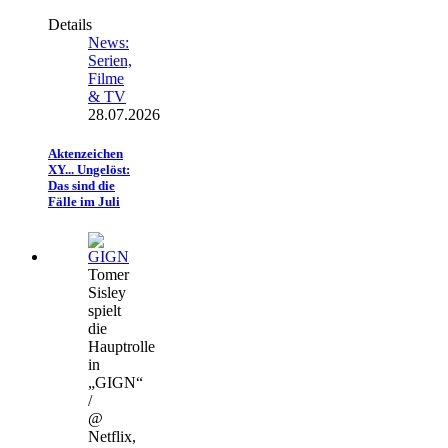
Details
News:
Serien,
Filme
& TV
28.07.2026
Aktenzeichen
XY... Ungelöst:
Das sind die
Fälle im Juli
Tomer
Sisley
spielt
die
Hauptrolle
in
„GIGN“
/
@
Netflix,