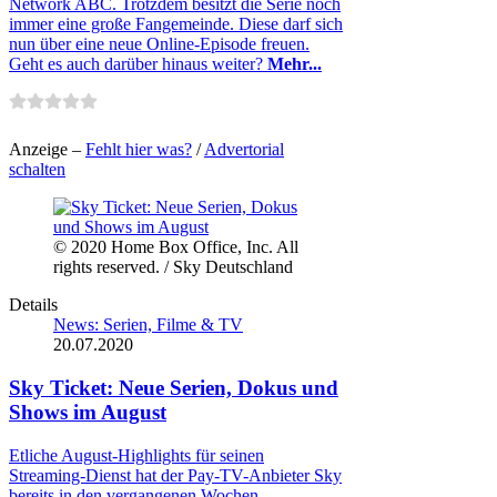
Network ABC. Trotzdem besitzt die Serie noch
immer eine große Fangemeinde. Diese darf sich
nun über eine neue Online-Episode freuen.
Geht es auch darüber hinaus weiter?
Mehr...
Anzeige –
Fehlt hier was?
/
Advertorial
schalten
© 2020 Home Box Office, Inc. All
rights reserved. / Sky Deutschland
Details
News: Serien, Filme & TV
20.07.2020
Sky Ticket: Neue Serien, Dokus und
Shows im August
Etliche August-Highlights für seinen
Streaming-Dienst hat der Pay-TV-Anbieter Sky
bereits in den vergangenen Wochen