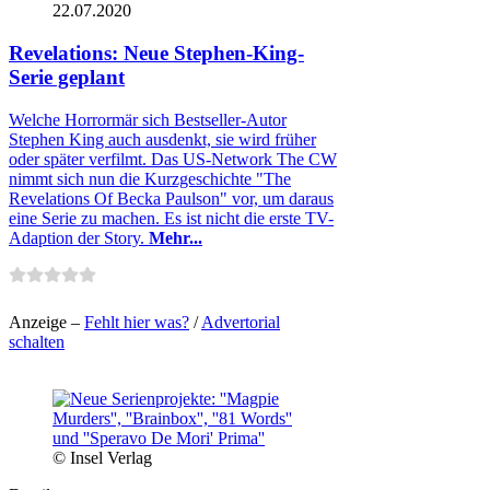
22.07.2020
Revelations: Neue Stephen-King-
Serie geplant
Welche Horrormär sich Bestseller-Autor
Stephen King auch ausdenkt, sie wird früher
oder später verfilmt. Das US-Network The CW
nimmt sich nun die Kurzgeschichte "The
Revelations Of Becka Paulson" vor, um daraus
eine Serie zu machen. Es ist nicht die erste TV-
Adaption der Story.
Mehr...
Anzeige –
Fehlt hier was?
/
Advertorial
schalten
© Insel Verlag