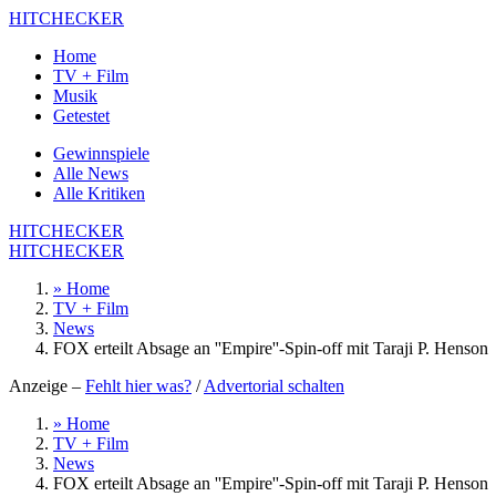
HITCHECKER
Home
TV + Film
Musik
Getestet
Gewinnspiele
Alle News
Alle Kritiken
HITCHECKER
HITCHECKER
» Home
TV + Film
News
FOX erteilt Absage an ''Empire''-Spin-off mit Taraji P. Henson
Anzeige –
Fehlt hier was?
/
Advertorial schalten
» Home
TV + Film
News
FOX erteilt Absage an ''Empire''-Spin-off mit Taraji P. Henson