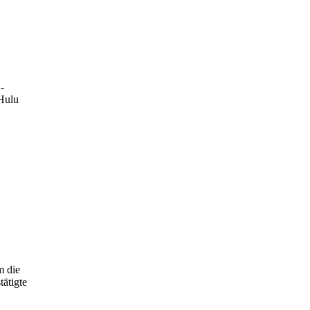
-
Hulu
m die
ätigte