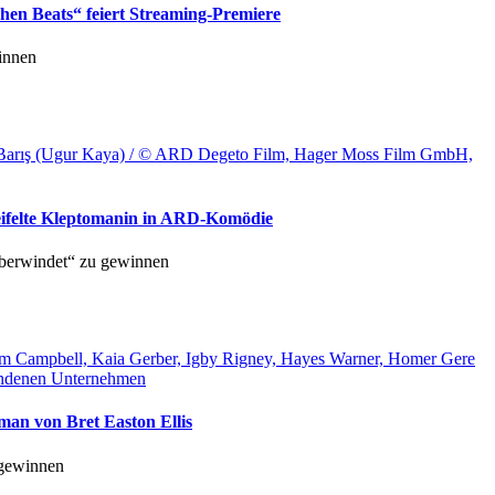
en Beats“ feiert Streaming-Premiere
innen
hrer Barış (Ugur Kaya) / © ARD Degeto Film, Hager Moss Film GmbH,
weifelte Kleptomanin in ARD-Komödie
berwindet“ zu gewinnen
ham Campbell, Kaia Gerber, Igby Rigney, Hayes Warner, Homer Gere
bundenen Unternehmen
man von Bret Easton Ellis
 gewinnen