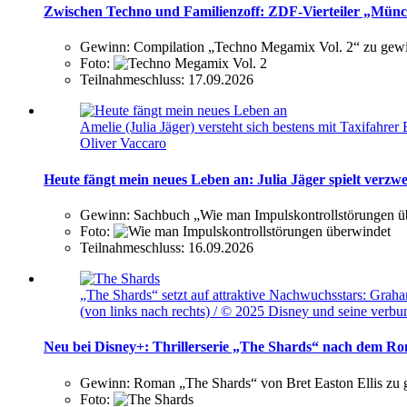
Zwischen Techno und Familienzoff: ZDF-Vierteiler „Münch
Gewinn:
Compilation „Techno Megamix Vol. 2“ zu gew
Foto:
Teilnahmeschluss:
17.09.2026
Amelie (Julia Jäger) versteht sich bestens mit Taxifa
Oliver Vaccaro
Heute fängt mein neues Leben an: Julia Jäger spielt verz
Gewinn:
Sachbuch „Wie man Impulskontrollstörungen ü
Foto:
Teilnahmeschluss:
16.09.2026
„The Shards“ setzt auf attraktive Nachwuchsstars: Gra
(von links nach rechts) / © 2025 Disney und seine ver
Neu bei Disney+: Thrillerserie „The Shards“ nach dem Ro
Gewinn:
Roman „The Shards“ von Bret Easton Ellis zu
Foto: