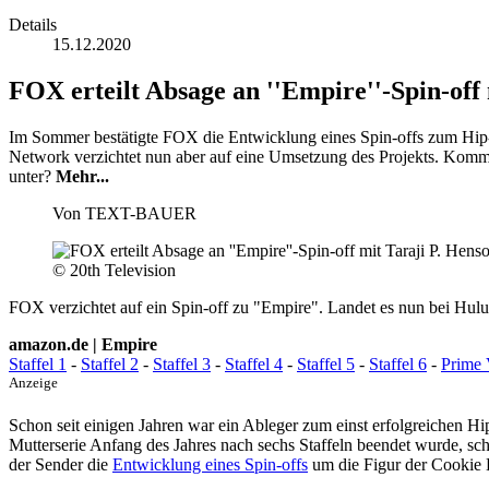
Details
15.12.2020
FOX erteilt Absage an ''Empire''-Spin-off
Im Sommer bestätigte FOX die Entwicklung eines Spin-offs zum Hi
Network verzichtet nun aber auf eine Umsetzung des Projekts. Kom
unter?
Mehr...
Von
TEXT-BAUER
© 20th Television
FOX verzichtet auf ein Spin-off zu "Empire". Landet es nun bei Hu
amazon.de | Empire
Staffel 1
-
Staffel 2
-
Staffel 3
-
Staffel 4
-
Staffel 5
-
Staffel 6
-
Prime 
Anzeige
Schon seit einigen Jahren war ein Ableger zum einst erfolgreiche
Mutterserie Anfang des Jahres nach sechs Staffeln beendet wurde, s
der Sender die
Entwicklung eines Spin-offs
um die Figur der Cookie 