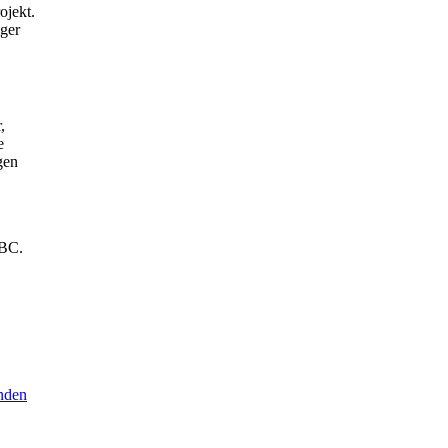
ojekt.
eger
,
e
gen
ABC.
nden