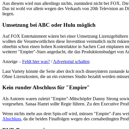
Aus diesem wird nun allerdings nichts, zumindest nicht bei FOX. Die
Das ist wohl vor allem wegen des Verkaufs von 20th Television an Di
liegen.
Umsetzung bei ABC oder Hulu möglich
Auf FOX Entertainment wären bei einer Umsetzung Lizenzgebühren 
wollten die Verantwortlichen diese Investition vermutlich nicht riskier
ohnehin schon einen hohen Kostenfaktor in Sachen Cast einplanen müs
weiterer "Empire"-Stars angedacht, die das Produktionsbudget von An
Anzeige –
Fehlt hier was?
/
Advertorial schalten
Laut Variety könnte die Serie aber doch noch disneyintern zustan
Ohne Lizenzkosten, die an ein externes Studio bezahlt werden müssen
Kein runder Abschluss für "Empire"
Als Autoren waren zuletzt "Empire"-Mitschöpfer Danny Strong sowie
vorgesehen. Sanaa Hamri sollte Regie führen. Zu den Executive Prod
Wenn nichts mehr aus dem Spin-off wird, müssen "Empire"-Fans weite
Abschluss
, da die beiden Finalfolgen wegen des cornabedingten Pro