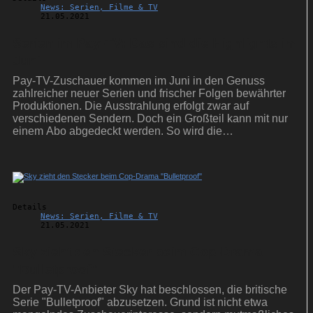
News: Serien, Filme & TV
21.05.2021
Serien im Pay-TV: Das sind die Highlights im
Juni
Pay-TV-Zuschauer kommen im Juni in den Genuss
zahlreicher neuer Serien und frischer Folgen bewährter
Produktionen. Die Ausstrahlung erfolgt zwar auf
verschiedenen Sendern. Doch ein Großteil kann mit nur
einem Abo abgedeckt werden. So wird die
Serienleidenschaft nicht zu teuer.
Details
News: Serien, Filme & TV
21.05.2021
Sky zieht den Stecker beim Cop-Drama
''Bulletproof''
Der Pay-TV-Anbieter Sky hat beschlossen, die britische
Serie "Bulletproof" abzusetzen. Grund ist nicht etwa