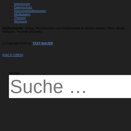
Impressum
Datenschutz
Nutzungsbedingungen
Mediadaten
Themen
Werbung
hitchecker.de
- News, Rezensionen und Gewinnspiele in Sachen Serien, Filme, Musik,
Software, Technik und mehr
© Copyright 2025 by
TEXT-BAUER
[NACH OBEN]
Suchen