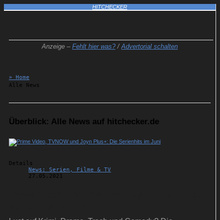
HITCHECKER
Anzeige –
Fehlt hier was?
/
Advertorial schalten
» Home
Alle News
Überblick: Alle News auf hitchecker.de
Details
News: Serien, Filme & TV
27.05.2021
Prime Video, TVNOW und Joyn Plus+: Die
Serienhits im Juni