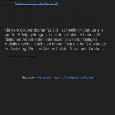
News: Serien, Filme & TV
19.05.2021
Netflix: Das sind die Serien-Highlights im
Juni
Mit dem Gaunerdrama "Lupin" ist Netflix im Januar ein
großer Erfolg gelungen: Laut dem Anbieter haben 76
Millionen Abonnenten Interesse für den fünfteiligen
Auftakt gezeigt. Nächsten Monat folgt die heiß erwartete
Fortsetzung. Welche Serien hat der Streamer darüber
hinaus im Juni zu bieten?
Mehr Artikel anzeigen
Anzeige –
Fehlt hier was?
/
Advertorial schalten