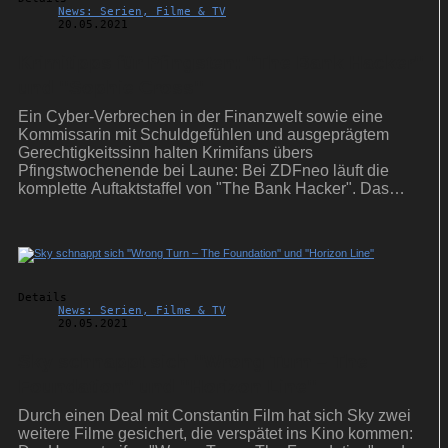
News: Serien, Filme & TV
20.05.2021
Krimitipps für Pfingsten: ''The Bank Hacker''
und ''Sophie Cross''
Ein Cyber-Verbrechen in der Finanzwelt sowie eine
Kommissarin mit Schuldgefühlen und ausgeprägtem
Gerechtigkeitssinn halten Krimifans übers
Pfingstwochenende bei Laune: Bei ZDFneo läuft die
komplette Auftaktstaffel von "The Bank Hacker". Das
Erste startet den Dreiteiler "Sophie Cross".
Details
News: Serien, Filme & TV
20.05.2021
Sky schnappt sich ''Wrong Turn – The
Foundation'' und ''Horizon Line''
Durch einen Deal mit Constantin Film hat sich Sky zwei
weitere Filme gesichert, die verspätet ins Kino kommen: