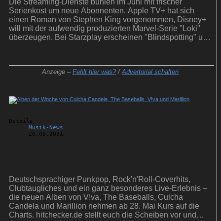
Die Streaming-Dienste buhlen im Juni mit frischer
Serienkost um neue Abonnenten. Apple TV+ hat sich
einen Roman von Stephen King vorgenommen, Disney+
will mit der aufwendig produzierten Marvel-Serie "Loki"
überzeugen. Bei Starzplay erscheinen "Blindspotting" und
"It's A Sin".
Anzeige –
Fehlt hier was?
/
Advertorial schalten
Details
Musik-News
26.05.2021
Alben der Woche von Culcha Candela, The
Baseballs, V!va und Marillion
Deutschsprachiger Punkpop, Rock'n'Roll-Coverhits,
Clubtaugliches und ein ganz besonderes Live-Erlebnis –
die neuen Alben von V!va, The Baseballs, Culcha
Candela und Marillion nehmen ab 28. Mai Kurs auf die
Charts. hitchecker.de stellt euch die Scheiben vor und