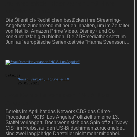
ZDFmediathek: Diese Serien und Filme
unterhalten im Juni
Die Öffentlich-Rechtlichen bestücken ihre Streaming-
Angebote zunehmend mit neuen Inhalten, um im Zeitalter
von Netflix, Amazon Prime Video, Disney+ und Co
konkurrenzfähig zu bleiben. Die ZDFmediathek setzt im
Juni auf europäische Serienkost wie "Hanna Svensson",
"Exit" und "Unit 42".
Details
News: Serien, Filme & TV
25.05.2021
Zwei Darsteller verlassen ''NCIS: Los
Angeles''
Bereits im April hat das Network CBS das Crime-
Procedural "NCIS: Los Angeles" offiziell um eine 13.
Staffel verlängert. Doch wenn sich das Spin-off zu "Navy
CIS" im Herbst auf den US-Bildschirmen zurückmeldet,
sind zwei langjährige Darsteller nicht mehr mit dabei.