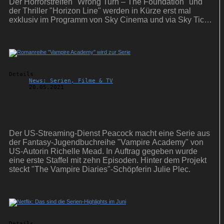
Der Horrorstreifen "Wrong Turn – The Foundation" und
der Thriller "Horizon Line" werden in Kürze erst mal
exklusiv im Programm von Sky Cinema und via Sky Ticket
zu sehen sein.
Details
News: Serien, Filme & TV
20.05.2021
Romanreihe ''Vampire Academy'' wird zur
Serie
Der US-Streaming-Dienst Peacock macht eine Serie aus
der Fantasy-Jugendbuchreihe "Vampire Academy" von
US-Autorin Richelle Mead. In Auftrag gegeben wurde
eine erste Staffel mit zehn Episoden. Hinter dem Projekt
steckt "The Vampire Diaries"-Schöpferin Julie Plec.
Details