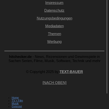
Impressum
Datenschutz
Nutzungsbedingungen
Mediadaten
Themen
Werbung
hitchecker.de
- News, Rezensionen und Gewinnspiele in
Sachen Serien, Filme, Musik, Software, Technik und mehr
© Copyright 2025 by
TEXT-BAUER
[NACH OBEN]
Home
TV + Film
Musik
Getestet