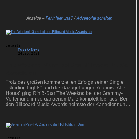
Anzeige –
Fehlt hier was?
/
Advertorial schalten
Details
Musik-News
24.05.2021
The Weeknd räumt bei den Billboard Music
Awards ab
Trotz des großen kommerziellen Erfolgs seiner Single
"Blinding Lights" und des dazugehörigen Albums "After
Hours" ging R'n'B-Star The Weeknd bei der Grammy-
Verleihung im vergangenen März komplett leer aus. Bei
den Billboard Music Awards heimste der Kanadier nun
aber zehn Preise ein.
Details