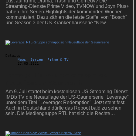
Lust auf Krimi, Drama, Trash und Comedy? Die
Streaming-Dienste Prime Video, TVNOW und Joyn Plus+
haben ihre Serien-Highlights der kommenden Wochen
kommuniziert. Dazu zählen die letzte Staffel von "Bosch"
und Season 3 der US-Krankenhausserie "New
Amsterdam".
Details
News: Serien, Filme & TV
27.05.2021
Leverage: RTL-Gruppe schnappt sich
Neuauflage der Gaunerserie
Am 9. Juli startet beim kostenlosen US-Streaming-Dienst
IMDb TV die Neuauflage der US-Gaunerserie "Leverage"
unter dem Titel "Leverage: Redemption". Jetzt steht fest:
Auch in Deutschland dürfte das Reboot bald zu sehen
sein. Die Mediengruppe RTL hat sich die Rechte
gesichert.