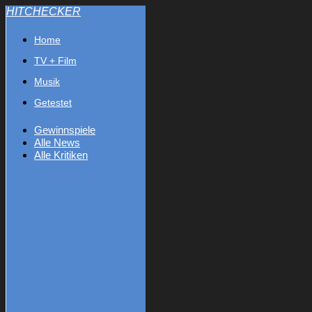
HITCHECKER
Home
TV + Film
Musik
Getestet
Gewinnspiele
Alle News
Alle Kritiken