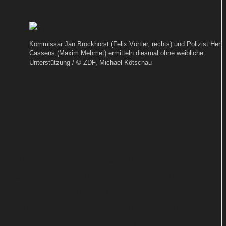
Von
TEXT-BAUER
Die
Kommissar Jan Brockhorst (Felix Vörtler, rechts) und Polizist Henk
Cassens (Maxim Mehmet) ermitteln diesmal ohne weibliche
Unterstützung / © ZDF, Michael Kötschau
ZDF-Krimireihe „Friesland“ verabschiedet
sich für dieses Jahr mit der Folge
„Geisterstunde“, in der die Ermittlungen
erneut zur Männersache geraten.
Schauspielerin Theresa Underberg hat sich in ihrer
Rolle als Apothekerin Insa Scherzinger zuletzt in
die USA verabschiedet, um Forensik zu studieren.
Ob und wann die Figur ins Seriengeschehen von
„Friesland“ zurückkehren wird, bleibt unklar.