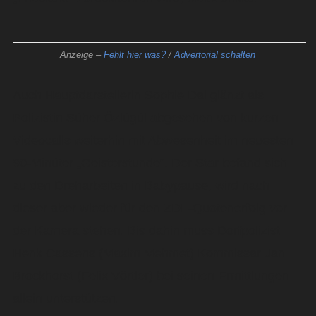
Anzeige –
Fehlt hier was?
/
Advertorial schalten
Auch Hauptdarstellerin Sophie Dal glänzt als
Polizistin Süher Özlügül abgesehen von kurzen
Videocalls weiterhin mit Abwesenheit im neuesten
90-Minüter „Geisterstunde“. Der Star befand sich
zu den Dreharbeiten in Babypause, wird nach
dieser aber wieder für den ZDF-Quotenerfolg vor
der Kamera stehen. Bis dahin muss Dorfpolizist
Henk Cassens (Maxim Mehmet) Kommissar Jan
Brockhorst (Felix Vörtler) bei seinen Ermittlungen
allein unterstützen.