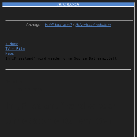
HITCHECKER
Anzeige –
Fehlt hier was?
/
Advertorial schalten
» Home
TV + Film
News
In „Friesland“ wird wieder ohne Sophie Dal ermittelt
Details
12.12.2025
In „Friesland“ wird wieder
ohne Sophie Dal ermittelt