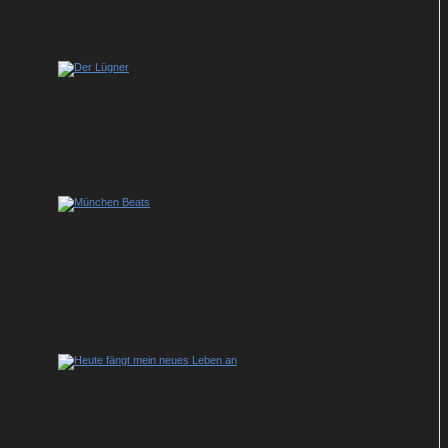
präsentiert neue Ausgabe von „Der Quiz-
Champion“
Komödie „Der Lügner“ mit Tarek Boudali
absolviert Free-TV-Premiere im Ersten
Zwischen Techno und Familienzoff: ZDF-
Vierteiler „München Beats“ feiert
Streaming-Premiere
Heute fängt mein neues Leben an: Julia