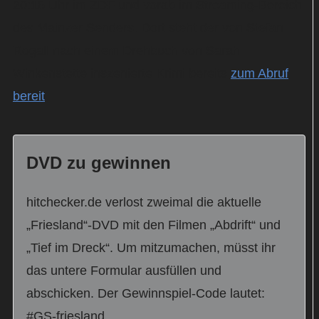
20:15 Uhr im ZDF und vorab im Streaming-Bereich
des Mainzer Senders. Dort steht der von Stefan
Rogall nach einem Drehbuch von Sarah
Winkenstette inszenierte Krimi bereits
zum Abruf
bereit
.
DVD zu gewinnen
hitchecker.de verlost zweimal die aktuelle
„Friesland“-DVD mit den Filmen „Abdrift“ und
„Tief im Dreck“. Um mitzumachen, müsst ihr
das untere Formular ausfüllen und
abschicken. Der Gewinnspiel-Code lautet:
#GS-friesland