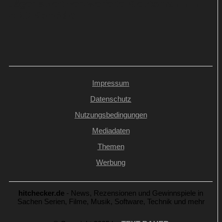
Jäger spielt verzweifelte Kleptomanin in
ARD-Komödie
Impressum
Datenschutz
Nutzungsbedingungen
Mediadaten
Themen
Werbung
hitchecker.de
- News, Rezensionen und Gewinnspiele in
Sachen Serien, Filme, Musik, Software, Technik und mehr