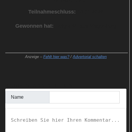
Teilnahmeschluss:
13.01.2026
Gewonnen hat:
Holger M. aus Magdeburg
Anzeige –
Fehlt hier was?
/
Advertorial schalten
KOMMENTAR SCHREIBEN
Name