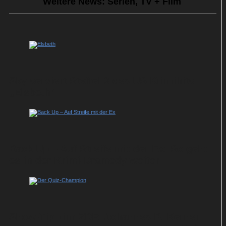
Weitere News: Serien, TV + Film
Sky serviert Staffel 3 des US-Krimihits
„Elsbeth“
Back Up – Auf Streife mit der Ex: So geht
es in der Krimi-Dramedy weiter
Show-Tipp im ZDF: Johannes B. Kerner