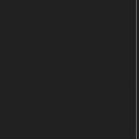
Drohnachrichten nicht zurück. Tötete er aus
Rache?
Tochter unter Verdacht
Selbst Momsens eigene Tochter Alrike (Christina
Hecke) zählt zu den Verdächtigen. Sie lag zuletzt
immer wieder im Clinch mit ihrem Vater. Sie sollte
seine Praxis übernehmen, eigene Ideen durfte sie
aber nicht einbringen. Nach seinem Tod kann sie
nun alles genau so umsetzen, wie sie es sich
vorstellt. Musste Momsen deshalb sterben?
Die vielen Fragen klären sich am 13. Dezember ab