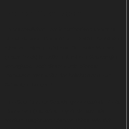
Tod beim Strandsegeln
Im beschaulichen Leer in Ostfriesland kommt es
erneut zu einem rätselhaften Todesfall. Zuerst sieht
alles nach einem Unfall aus: Dr. Hauke Momsen
(Klaus Peeck) ist tödlich mit seinem Strandsegler
verunglückt. Doch dieser wurde offenbar
manipuliert. Wer wollte den beliebten Arzt zum
Schweigen bringen?
Eine Spur führt zur Strandseglerverkäuferin Reela
Linnewever (Katharina Heyer), die auch als
Medium ausgibt und Séancen abhält. Wie sich