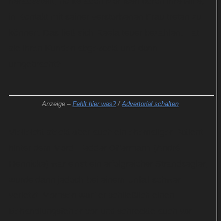
herausstellt, hoffte auch Momsen durch ihre Hilfe,
in Kontakt mit seiner verstorbenen Frau treten zu
können. Das ließ sich Reela teuer bezahlen. Hat
sie ihren Kunden abgezockt und dann
umgebracht?
Anzeige –
Fehlt hier was?
/
Advertorial schalten
Vielleicht steckt aber auch ein ehemaliger Patient
hinter dem Mord: Fedder Offermann (André
Hennicke) war einst ein erfolgreicher Strandsegler,
wurde dann jedoch bei einem Unfall schwer
verletzt. Momsen warf er schließlich einen
Behandlungsfehler vor und schreckte auch vor