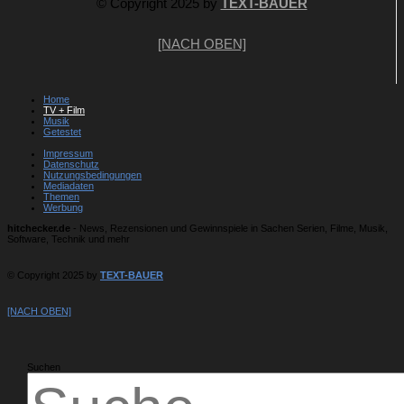
© Copyright 2025 by
TEXT-BAUER
[NACH OBEN]
Home
TV + Film
Musik
Getestet
Impressum
Datenschutz
Nutzungsbedingungen
Mediadaten
Themen
Werbung
hitchecker.de
- News, Rezensionen und Gewinnspiele in Sachen Serien, Filme, Musik,
Software, Technik und mehr
© Copyright 2025 by
TEXT-BAUER
[NACH OBEN]
Suchen