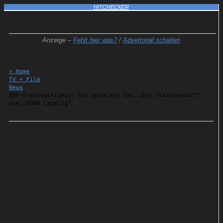
HITCHECKER
Anzeige –
Fehlt hier was?
/
Advertorial schalten
» Home
TV + Film
News
ZDF-Freitagskrimis: Das passiert bei „Der Staatsanwalt“
und „SOKO Leipzig“
Details
07.03.2025
ZDF-Freitagskrimis: Das
passiert bei „Der