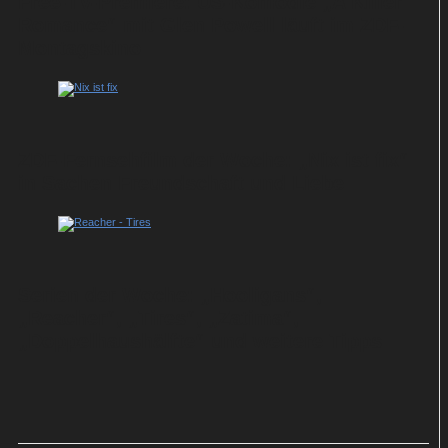
Free-TV-Premiere: US-Komödie „A Killer
Romance“ mit Glen Powell läuft im ZDF-
Montagskino
ZDF-Fernsehfilm der Woche: „Nix ist fix“
in Sachen Freundschaft und Liebe
Serien der Woche: „Hooligans“,
„Reacher“, „Tires“, „Zatima“,
„Doppelhaushälfte“ und weitere Tipps