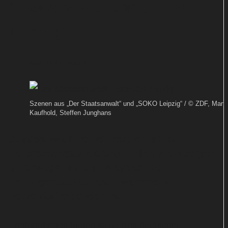
Staatsanwalt“ und „SOKO
Leipzig“
Von
TEXT-BAUER
Szenen aus „Der Staatsanwalt“ und „SOKO Leipzig“ / © ZDF, Marti
Kaufhold, Steffen Junghans
Staatsanwalt Bernd Reuther ist zur
Verbrechensaufklärung in den Weinbergen
unterwegs, auf Jan Maybach vom
Leipziger SOKO-Team wartet ein
nervenaufreibender Fall.
Freitagabends fühlen sich Fans deutscher