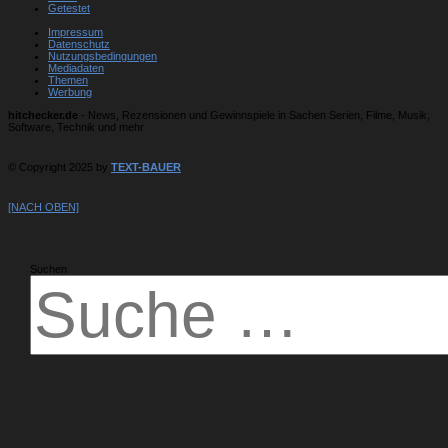
Getestet
Impressum
Datenschutz
Nutzungsbedingungen
Mediadaten
Themen
Werbung
hitchecker.de
- News, Rezensionen und Gewinnspiele in Sachen Serien, Filme, Musik,
Software, Technik und mehr
© Copyright 2025 by
TEXT-BAUER
[NACH OBEN]
Suchen