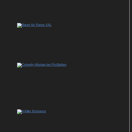
„Fire Country“-Ableger „Sheriff Country“
läuft ab 19. August bei Universal TV
Bares für Rares XXL: Horst Lichter bittet
wieder zum langen Trödelabend im ZDF
ProSieben startet Comedy-Offensive mit
„Georgie & Mandy“, „Ted“ und „St. Denis
Medical“