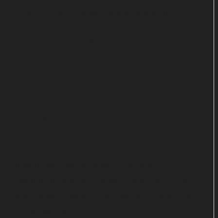
Lottes Freundin Lindsay (Mathilda Smidt).
Doch bei den Gabriels herrscht Chaos: Jennys
Ehemann wurde ermordet. Das SOKO-Team
beginnt mit den Ermittlungen, während Jan
fieberhaft nach Lotte sucht. Am Tatort werden
Hinweise gefunden, die darauf hindeuten, dass
Lotte in die Tat verwickelt sein könnte. In was ist sie
da nur hineingeraten?
Ungeduldige, die nicht bis zur linearen
Ausstrahlung auf die Auflösung der beiden Fälle
warten wollen, finden diese bereits vorab in der
ZDFmediathek.