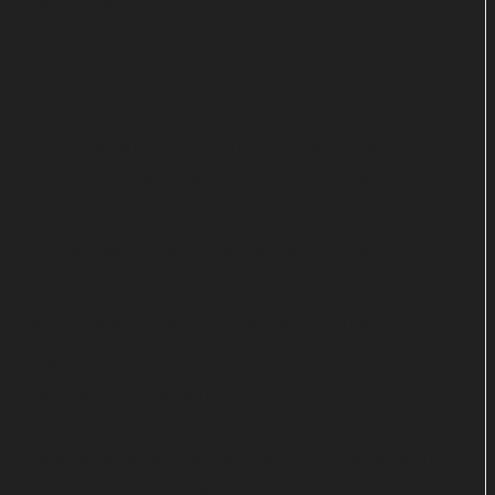
besonders zu genießen.
Tod auf dem Weingut
Um 20:15 Uhr ermittelt in der Episode „Verfeindet“
zunächst Oberstaatsanwalt Bernd Reuther
(Hunold) in einem rätselhaften Mordfall. Dieser
führt ihn ins idyllische Weinbaugebiet bei
Wiesbaden. Der Winzersohn Marc Brehm (Carl
Grübel) wird tot auf dem Weingut seiner Familie
aufgefunden. Jemand hat ihn mit einer alten
Rebenschere erstochen.
Kommissar Alexander Wittes (Jannik Mioducki) und