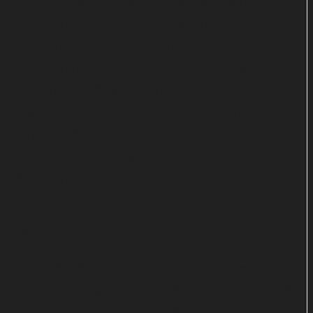
seine Kollegin Julia Schröder (Anika Baumann)
staunen nicht schlecht: Der trauernde Bruder Viktor
wird nicht nur von seiner Verlobten Nora Monning
(Paula Kroh), sondern auch von seiner Ex-Freundin
Hannah Kurat (Marie Fischer) getröstet. Nora ist
ausgerechnet die Tochter der benachbarten
Winzerfamilie, mit der Mutter Anita Brehm (Leslie
Malton) schon seit Längerem zerstritten ist. Führte
diese Fehde etwa zum Mord an Marc?
Jans Tochter in Gefahr
Bei „Verfeindet“ handelt es sich um die zweite von
vier finalen Folgen von „Der Staatsanwalt“. Im Falle
von „SOKO Leipzig“ läuft ab 21:15 Uhr mit „Gas,