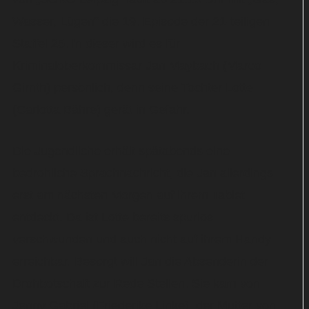
Wasser, Lügen“ die 19. Episode der 21-teiligen
Staffel 25. In dieser wird es für
Kriminaloberkommissar Jan Maybach (Marco
Girnth) persönlich, denn seine Tochter Lotte
(Carlotta Bähre) gerät in Gefahr.
Die Jugendliche erhält spätabends eine
bedrohliche Sprachnachricht, die Jan allerdings
erst am nächsten Morgen auf ihrem Tablet
entdeckt. Da ist Lotte bereits spurlos
verschwunden und auch nicht auf ihrem Handy
erreichbar. Besorgt will Jan die Absenderin der
Drohbotschaft zur Rede Stellen. Sie kam von
Jenny Gabriel (Friederike Linke), der Mutter von