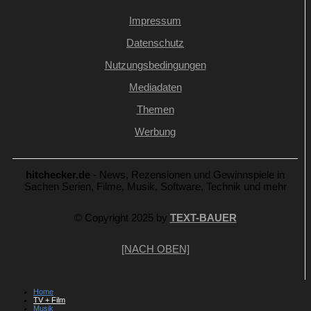
Impressum
Datenschutz
Nutzungsbedingungen
Mediadaten
Themen
Werbung
hitchecker.de
- News, Rezensionen und Gewinnspiele in
Sachen Serien, Filme, Musik, Software, Technik und mehr
© Copyright 2025 by
TEXT-BAUER
[NACH OBEN]
Home
TV + Film
Musik