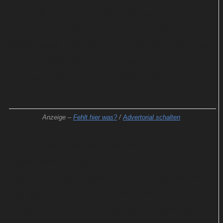
Krimikost im ZDF zu Hause – so auch am 7. März,
wenn zur Primetime neue Folgen der Serien „Der
Staatsanwalt“ und „SOKO Leipzig“ unterhalten. Von
beiden müssen sich die Zuschauerinnen und
Zuschauer aber in Kürze verabschieden.
Anzeige –
Fehlt hier was?
/
Advertorial schalten
„Der Staatsanwalt“ wird nicht weiterproduziert, da
Hauptdarsteller Rainer Hunold seine Rolle auf
eigenen Wunsch aufgibt. „SOKO Leipzig“ nähert
sich dagegen in großen Schritten dem Finale der
25 Staffel. Die aktuellen Fälle gilt es daher, ganz