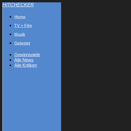
HITCHECKER
Home
TV + Film
Musik
Getestet
Gewinnspiele
Alle News
Alle Kritiken