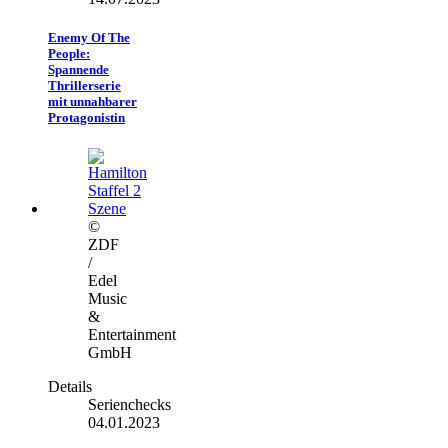
Enemy Of The
People:
Spannende
Thrillerserie
mit unnahbarer
Protagonistin
©
ZDF
/
Edel
Music
&
Entertainment
GmbH
Details
Serienchecks
04.01.2023