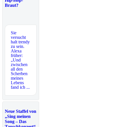
Hip-Hop-
Braut?
Sie
versucht
halt trendy
zu sein.
Alexa
früher:
„Und
zwischen
all den
Scherben
meines
Lebens
fand ich ...
Neue Staffel von
„Sing meinen
Song – Das
Tauschkonzert“