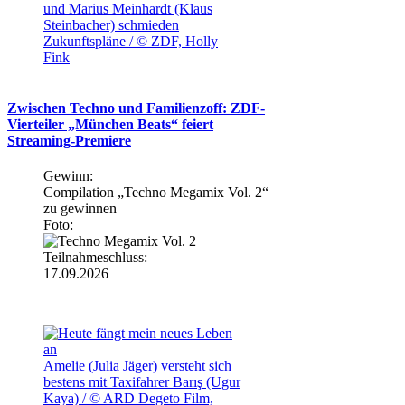
und Marius Meinhardt (Klaus
Steinbacher) schmieden
Zukunftspläne / © ZDF, Holly
Fink
Zwischen Techno und Familienzoff: ZDF-
Vierteiler „München Beats“ feiert
Streaming-Premiere
Gewinn:
Compilation „Techno Megamix Vol. 2“
zu gewinnen
Foto:
Teilnahmeschluss:
17.09.2026
Amelie (Julia Jäger) versteht sich
bestens mit Taxifahrer Barış (Ugur
Kaya) / © ARD Degeto Film,