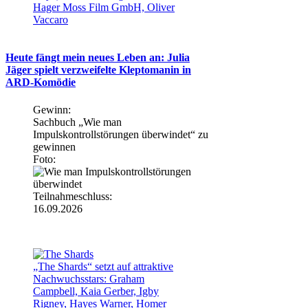
Hager Moss Film GmbH, Oliver
Vaccaro
Heute fängt mein neues Leben an: Julia
Jäger spielt verzweifelte Kleptomanin in
ARD-Komödie
Gewinn:
Sachbuch „Wie man
Impulskontrollstörungen überwindet“ zu
gewinnen
Foto:
Teilnahmeschluss:
16.09.2026
„The Shards“ setzt auf attraktive
Nachwuchsstars: Graham
Campbell, Kaia Gerber, Igby
Rigney, Hayes Warner, Homer