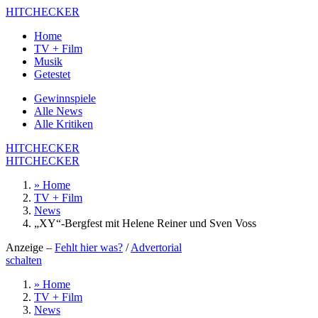
HITCHECKER
Home
TV + Film
Musik
Getestet
Gewinnspiele
Alle News
Alle Kritiken
HITCHECKER
HITCHECKER
» Home
TV + Film
News
„XY“-Bergfest mit Helene Reiner und Sven Voss
Anzeige –
Fehlt hier was?
/
Advertorial
schalten
» Home
TV + Film
News