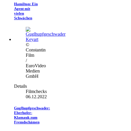
Hamilton: Ein
Agent mit
vielen
Schwächen
©
Constantin
Film
/
EuroVideo
Medien
GmbH
Details
Filmchecks
06.12.2022
Guglhupfgeschwader:
Eberhofer-
Klamauk zum
Fremdschämen