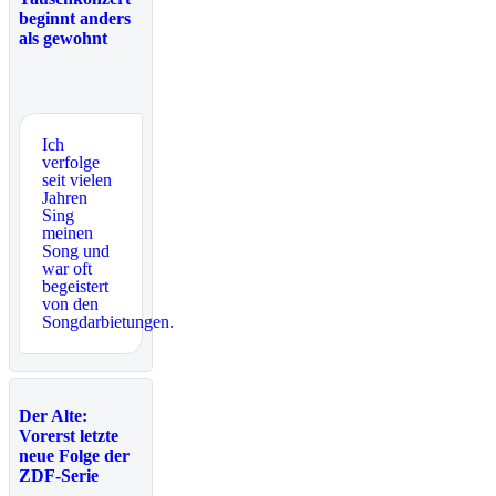
beginnt anders
als gewohnt
Ich
verfolge
seit vielen
Jahren
Sing
meinen
Song und
war oft
begeistert
von den
Songdarbietungen.
Der Alte:
Vorerst letzte
neue Folge der
ZDF-Serie