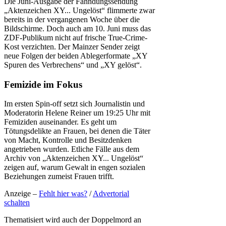
Die Juni-Ausgabe der Fahndungssendung
„Aktenzeichen XY... Ungelöst“ flimmerte zwar
bereits in der vergangenen Woche über die
Bildschirme. Doch auch am 10. Juni muss das
ZDF-Publikum nicht auf frische True-Crime-
Kost verzichten. Der Mainzer Sender zeigt
neue Folgen der beiden Ablegerformate „XY
Spuren des Verbrechens“ und „XY gelöst“.
Femizide im Fokus
Im ersten Spin-off setzt sich Journalistin und
Moderatorin Helene Reiner um 19:25 Uhr mit
Femiziden auseinander. Es geht um
Tötungsdelikte an Frauen, bei denen die Täter
von Macht, Kontrolle und Besitzdenken
angetrieben wurden. Etliche Fälle aus dem
Archiv von „Aktenzeichen XY... Ungelöst“
zeigen auf, warum Gewalt in engen sozialen
Beziehungen zumeist Frauen trifft.
Anzeige –
Fehlt hier was?
/
Advertorial
schalten
Thematisiert wird auch der Doppelmord an