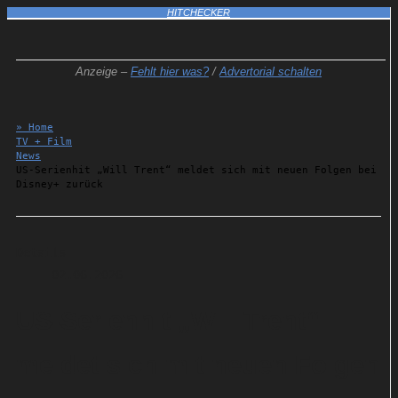
HITCHECKER
Anzeige –
Fehlt hier was?
/
Advertorial schalten
» Home
TV + Film
News
US-Serienhit „Will Trent“ meldet sich mit neuen Folgen bei
Disney+ zurück
Details
02.06.2026
US-Serienhit „Will Trent“
meldet sich mit neuen Folgen