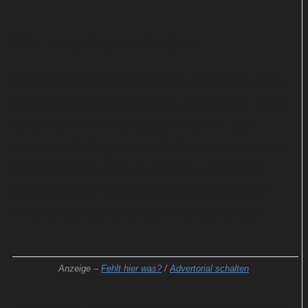
Will in tödlicher Gefahr
Die Hiobsbotschaft trifft Will wie ein Schlag. Doch
er weiß, er muss Ulster finden und stoppen, bevor
es zu noch mehr Blutvergießen kommt. Das
bedeutet allerdings, sich Befehlen zu widersetzen.
Damit droht Will alles zu verlieren, wofür er so
lange gekämpft hat. Seine persönliche Mission
bringt ihn schließlich selbst in tödliche Gefahr.
Anzeige –
Fehlt hier was?
/
Advertorial schalten