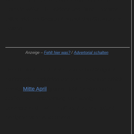
Franklin Wilks. Liz Heldens und Dane Thomsen
teilten sich bei Season 4 erneut den Showrunner-
Posten.
Anzeige –
Fehlt hier was?
/
Advertorial schalten
Die auf einer Romanreihe von Karin Slaughter
basierende Produktion von 20th Television erhielt
bereits
Mitte April
grünes Licht für eine fünfte
Staffel. Die Entscheidung kam wenig
überraschend: „Will Trent“ zählt zu den aktuell
erfolgreichsten ABC-Serien.