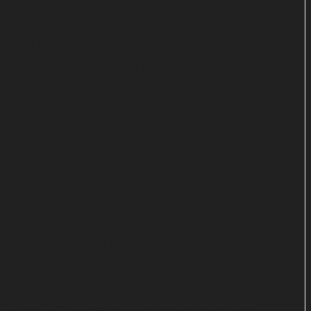
Jetzt liegt es an Angie Polaski (Erika Christensen)
und dem Rest des Teams, ihm zu Hilfe zu eilen.
Das Problem: Seine Kolleginnen und Kollegen
gehen zunächst davon aus, dass Will bereits tot ist.
Als Angie Beweise hinterfragt, kommt sie
Ungereimtheiten auf die Spur und schöpft wieder
Hoffnung, ihn doch noch lebend zu finden.
Staffel 5 kommt 2027
Ein Wiedersehehen bei „Will Trent“ gibt es auch mit
Jake McLaughlin als Michael Ormewood, Iantha
Richardson als Faith Mitchell, Sonja Sohn als
Amanda Wagner, Margaret Cho als Dr. Roach,
Cora Lu Tran als Nico und Kevin Daniels als