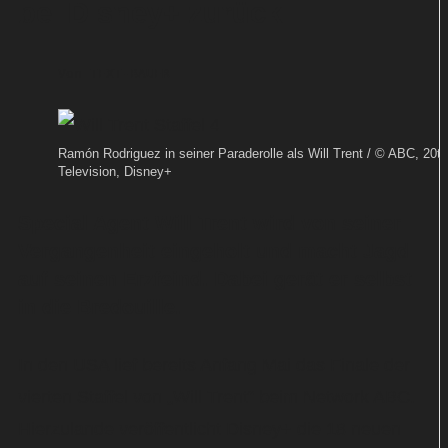
bei Disney+ zurück
Von
TEXT-BAUER
Ramón Rodriguez in seiner Paraderolle als Will Trent / © ABC, 20th
Television, Disney+
Special Agent Will Trent wird von seiner
Vergangenheit eingeholt und macht Jagd
auf seinen Erzfeind. Dabei gerät er selbst
in die Bredouille.
In den USA lief bereits Anfang Mai das Finale der
vierten Staffel von „Will Trent“ beim Network ABC.
Hierzulande veröffentlicht Disney+ die 18 neuen