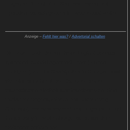
Folgen ab 3. Juni. Zum Start erscheinen drei
Episoden, danach geht es im Wochentakt weiter.
Anzeige –
Fehlt hier was?
/
Advertorial schalten
Die neue Runde der Krimiserie beginnt überaus
spannend: Special Agent Will Trent (Ramón
Rodriguez) von der Staatspolizei in Georgia muss
sich einmal mehr mit den Dämonen seiner
traumatischen Kindheit auseinandersetzen. Sein
teuflischer Gegenspieler James Ulster (Greg
Germann), der einst seine Mutter umgebracht und
ihn als Baby im Müll entsorgt hat, ist aus dem
Gefängnis entkommen.