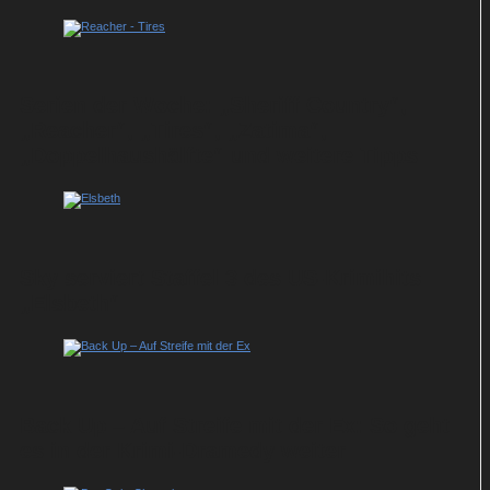
Serien der Woche: „Sheriff Country“,
„Reacher“, „Tires“, „Zatima“,
„Doppelhaushälfte“ und weitere Tipps
Sky serviert Staffel 3 des US-Krimihits
„Elsbeth“
Back Up – Auf Streife mit der Ex: So geht
es in der Krimi-Dramedy weiter