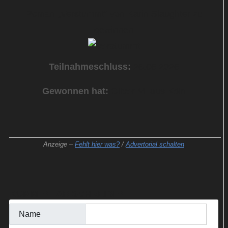
Roman „Verstummt“ von Karin Slaughter zu
gewinnen
Teilnahmeschluss:
26.06.2026
Gewonnen hat:
Oliver M. aus Köln
Anzeige –
Fehlt hier was?
/
Advertorial schalten
KOMMENTAR SCHREIBEN
Name