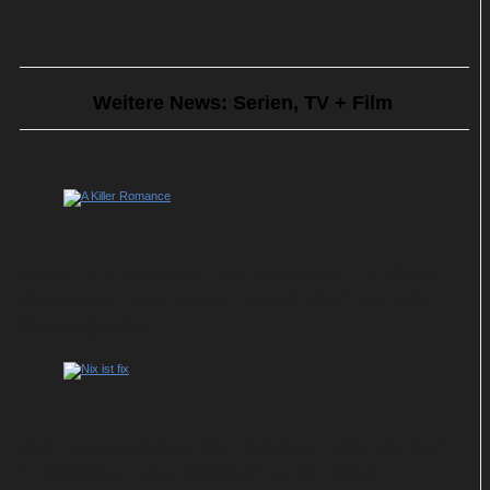
Weitere News: Serien, TV + Film
Free-TV-Premiere: US-Komödie „A Killer
Romance“ mit Glen Powell läuft im ZDF-
Montagskino
ZDF-Fernsehfilm der Woche: „Nix ist fix“
in Sachen Freundschaft und Liebe