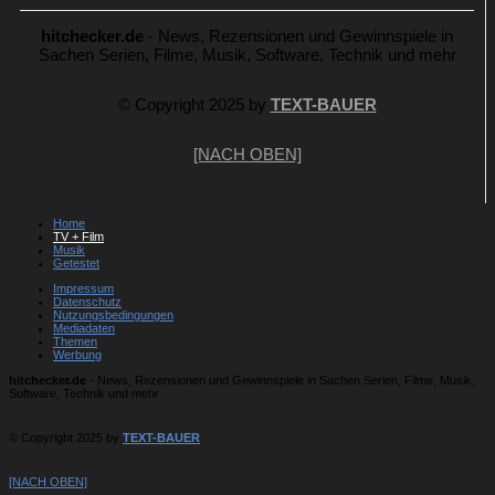
hitchecker.de
- News, Rezensionen und Gewinnspiele in
Sachen Serien, Filme, Musik, Software, Technik und mehr
© Copyright 2025 by
TEXT-BAUER
[NACH OBEN]
Home
TV + Film
Musik
Getestet
Impressum
Datenschutz
Nutzungsbedingungen
Mediadaten
Themen
Werbung
hitchecker.de
- News, Rezensionen und Gewinnspiele in Sachen Serien, Filme, Musik,
Software, Technik und mehr
© Copyright 2025 by
TEXT-BAUER
[NACH OBEN]