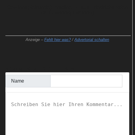
Gewinnspielrunde), Nadine R. aus Friedrichshafen
(2. Gewinnspielrunde)
Anzeige –
Fehlt hier was?
/
Advertorial schalten
KOMMENTAR SCHREIBEN
Name