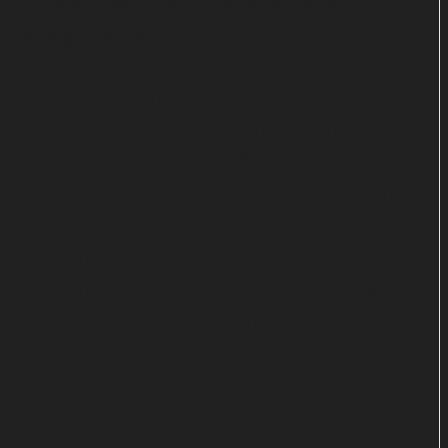
Sie wurde zwei Jahre in einem Weinkeller
gefangen gehalten.
Emam nimmt sich dem Fall gemeinsam mit Polizist
Markus Glösl (Harald Windisch) an. Schnell wird
der Wiener Antiquitätenhändler Paul Ritter (Fritz
Karl) verhaftet, dem der Weinkeller gehört. Schon
vor zwei Jahren geriet er ins Visier der
Ermittlungen. Zudem gibt es eine Verbindung zu
Laura und Emilia, von der wie gehabt jede Spur
fehlt. Ritters verstorbene Tochter kannte die
Entführungsopfer.
Wettlauf gegen die Zeit