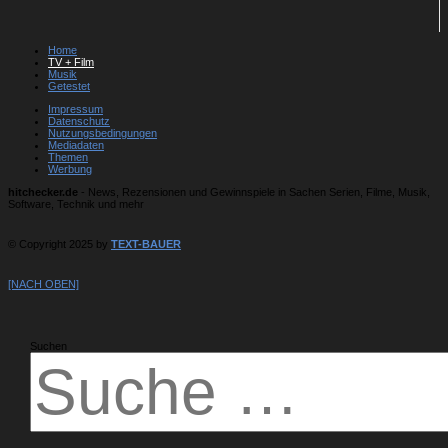
Home
TV + Film
Musik
Getestet
Impressum
Datenschutz
Nutzungsbedingungen
Mediadaten
Themen
Werbung
hitchecker.de
- News, Rezensionen und Gewinnspiele in Sachen Serien, Filme, Musik,
Software, Technik und mehr
© Copyright 2025 by
TEXT-BAUER
[NACH OBEN]
Suchen