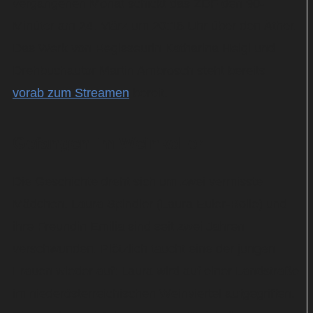
vergangenen Monat schickt das ZDF den 90-
Minüter am 24. März um 20:15 Uhr über den Äther.
Das Werk von Regisseurin Katharina Heigl und
Drehbuchautor Martin Ambrosch steht bereits
vorab zum Streamen
bereit.
Gefangen im Weinkeller
Die Geschichte dreht sich um zwei vermisste
Mädchen. Laura Spindler (Laura Euler-Rolle) und
ihre Freundin Emilia sind seit zwei Jahren
verschwunden. Plötzlich taucht eine der jungen
Frauen wieder auf: Laura wird auf einer Landstraße
im niederösterreichischen Weinviertel aufgegriffen.