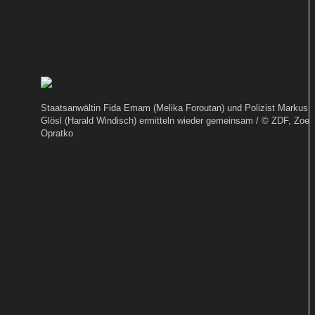
jahrelanger Pause fort
Von
TEXT-BAUER
Staatsanwältin Fida Emam (Melika Foroutan) und Polizist Markus
Glösl (Harald Windisch) ermitteln wieder gemeinsam / © ZDF, Zoe
Opratko
Zum Ausklang des Montags sorgt im
Zweiten ein neuer Fall der Wiener
Staatsanwältin Fida Emam für Spannung.
In „Berggericht“ geht es um zwei entführte
junge Frauen.
Ganz schön lange her: Der deutsch-österreichische
Krimi „Wiener Blut“ bescherte dem ZDF im