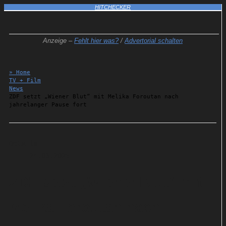
HITCHECKER
Anzeige –
Fehlt hier was?
/
Advertorial schalten
» Home
TV + Film
News
ZDF setzt „Wiener Blut“ mit Melika Foroutan nach
jahrelanger Pause fort
Details
24.03.2025
ZDF setzt „Wiener Blut“ mit
Melika Foroutan nach