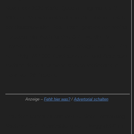
November 2020 starke Quoten. Insgesamt 5,11
Millionen Menschen schalteten zum ersten Einsatz
der Staatsanwältin Fida Emam, gespielt von Melika
Foroutan, ein. Auch für den ORF, wo die TV-
Premiere schon im Juni 2024 erfolgte, war der Film
ein Erfolg: 748.000 Zuschauerinnen und Zuschauer
reichten damals für einen starken Marktanteil in
Höhe von 26 Prozent.
Anzeige –
Fehlt hier was?
/
Advertorial schalten
Trotzdem kommt es erst jetzt zu einer Fortsetzung:
Nach der ORF-Ausstrahlung von „Berggericht“ im