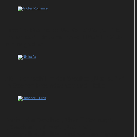
Free-TV-Premiere: US-Komödie „A Killer
Romance“ mit Glen Powell läuft im ZDF-
Montagskino
ZDF-Fernsehfilm der Woche: „Nix ist fix“
in Sachen Freundschaft und Liebe
Serien der Woche: „Sheriff Country“,
„Reacher“, „Tires“, „Zatima“,
„Doppelhaushälfte“ und weitere Tipps