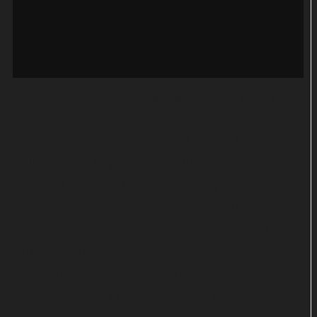
Quelle:
YouTube / ZDF Filme und Serien
Barca Baxant, Michael Edlinger, Selina Graf, Tina
Haller, Noemi Sophia James-Buttinger, Julia
Kneussel, Günther Lainer, Wolfgang Lampl, Anton
Noori, Charlotte Schwab, Manuel Sefciuc,
Benjamin Spindelberg, Angelika Strahser und
Christoph Thim sind in weiteren Rollen zu sehen.
Die Dreharbeiten zu „Berggericht“ fanden bereits
2023 in Wien und Niederösterreich statt. Für die