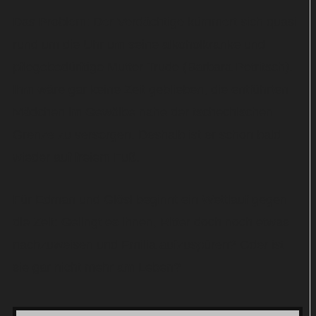
Das Problem: Der Verdächtige kümmert sich quasi
rund um die Uhr um seine alkoholkranke und
pflegebedürftige Mutter Trude (Barbara Petritsch).
Ihm wäre gar keine Zeit geblieben, die entführten
Mädchen im Gewölbe nahe der tschechischen
Grenze zu versorgen. Deshalb ist er schon bald
wieder auf freiem Fuß.
Für Edman und Glösl beginnt ein Wettlauf gegen
die Zeit: Gelingt es ihnen, Ritter doch noch etwas
nachzuweisen und Emilia aufzuspüren? Oder ist
sie gar nicht mehr am Leben?