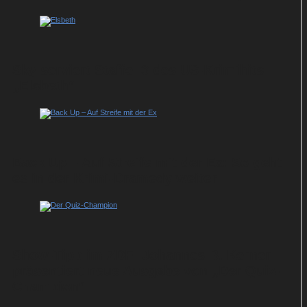
Sky serviert Staffel 3 des US-Krimihits
„Elsbeth“
Back Up – Auf Streife mit der Ex: So geht
es in der Krimi-Dramedy weiter
Show-Tipp im ZDF: Johannes B. Kerner
präsentiert neue Ausgabe von „Der Quiz-
Champion“