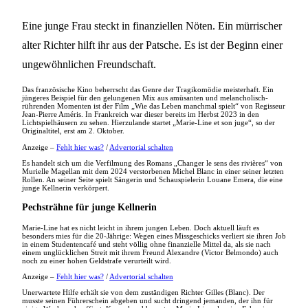
Eine junge Frau steckt in finanziellen Nöten. Ein mürrischer
alter Richter hilft ihr aus der Patsche. Es ist der Beginn einer
ungewöhnlichen Freundschaft.
Das französische Kino beherrscht das Genre der Tragikomödie meisterhaft. Ein
jüngeres Beispiel für den gelungenen Mix aus amüsanten und melancholisch-
rührenden Momenten ist der Film „Wie das Leben manchmal spielt“ von Regisseur
Jean-Pierre Améris. In Frankreich war dieser bereits im Herbst 2023 in den
Lichtspielhäusern zu sehen. Hierzulande startet „Marie-Line et son juge“, so der
Originaltitel, erst am 2. Oktober.
Anzeige –
Fehlt hier was?
/
Advertorial schalten
Es handelt sich um die Verfilmung des Romans „Changer le sens des rivières“ von
Murielle Magellan mit dem 2024 verstorbenen Michel Blanc in einer seiner letzten
Rollen. An seiner Seite spielt Sängerin und Schauspielerin Louane Emera, die eine
junge Kellnerin verkörpert.
Pechsträhne für junge Kellnerin
Marie-Line hat es nicht leicht in ihrem jungen Leben. Doch aktuell läuft es
besonders mies für die 20-Jährige: Wegen eines Missgeschicks verliert sie ihren Job
in einem Studentencafé und steht völlig ohne finanzielle Mittel da, als sie nach
einem unglücklichen Streit mit ihrem Freund Alexandre (Victor Belmondo) auch
noch zu einer hohen Geldstrafe verurteilt wird.
Anzeige –
Fehlt hier was?
/
Advertorial schalten
Unerwartete Hilfe erhält sie von dem zuständigen Richter Gilles (Blanc). Der
musste seinen Führerschein abgeben und sucht dringend jemanden, der ihn für