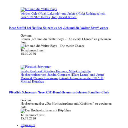
Werden Cole (Noah LaLonde) und Jackie (Nikki Rodriguez) ein
Paar? / © 2026 Netflix, Inc., David Brown
Neue Staffel bei Netflix: So geht es bei „Ich und die Walter Boys“ weiter
Gewinn:
Roman „Ich und die Walter Boys – Die zweite Chance“ zu gewinnen
Foto:
Teilnahmeschluss:
15.09.2026
Sandy Koslowski (Cosima Henman, Mitte) bringt die
Hochzeitspläne von Sandra Giesinger (Klara Lange) und Justus
Maiwald (Yannik Heckmann) ziemlich durcheinander / © ZDF,
Michael Kötschau
Plötzlich Schwester: Neue ZDF-Komödie um turbulenten Familien-Clash
Gewinn:
Hochzeitsratgeber „Der Hochzeitsplaner mit Köpfchen“ zu gewinnen
Foto:
Teilnahmeschluss:
15.09.2026
Impressum