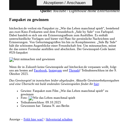
Quelle:
YouTube / Lighthouse Home Entertainment
Fanpaket zu gewinnen
hitchecker.de verlost ein Fanpaket zu „Wie das Leben manchmal spielt“, bestehend
aus zwei Kino-Freikarten und dem Freundebuch „Side by Side“ von Farbspiel.
Dabei handelt es sich um ein Erinnerungsalbum zum Ausfüllen. Es enthält
unterschiedliche Vorlagen und bietet viel Platz für persönliche Nachrichten und
Erinnerungen. Von Geburtstagsgrüßen bis hin zu Komplimenten: „Side By Side“
hält die schönsten Augenblicke einer Freundschaft fest. Um mitzumachen, müsst
ihr das untere Formular ausfüllen und abschicken. Der Gewinnspiel-Code lautet:
#GS-fanpaket
Wenn ihr in Zukunft keine Gewinnspiele auf hitchecker.de verpassen wollt, folgt
uns am besten auf
Facebook
,
Instagram
und
Threads
! Teilnahmeschluss ist der 9.
Oktober 2025.
Das Gewinnspiel ist inzwischen leider abgelaufen. Aktuelle Gewinnerbekanntgaben
und eine Übersicht mit bald endenden Gewinnspielen findet ihr
hier
.
Gewinn:
Fanpaket zum Film „Wie das Leben manchmal spielt“ zu
gewinnen
Foto:
Teilnahmeschluss:
09.10.2025
Gewonnen hat:
Tatiana N. aus Berlin
Anzeige –
Fehlt hier was?
/
Advertorial schalten