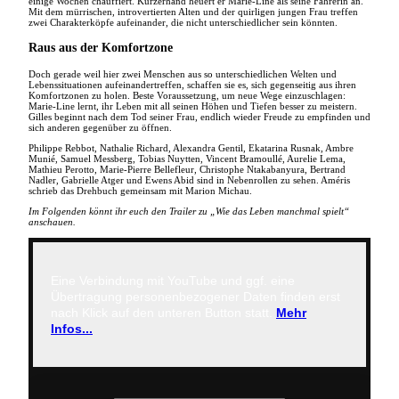
einige Wochen chauffiert. Kurzerhand heuert er Marie-Line als seine Fahrerin an.
Mit dem mürrischen, introvertierten Alten und der quirligen jungen Frau treffen
zwei Charakterköpfe aufeinander, die nicht unterschiedlicher sein könnten.
Raus aus der Komfortzone
Doch gerade weil hier zwei Menschen aus so unterschiedlichen Welten und
Lebenssituationen aufeinandertreffen, schaffen sie es, sich gegenseitig aus ihren
Komfortzonen zu holen. Beste Voraussetzung, um neue Wege einzuschlagen:
Marie-Line lernt, ihr Leben mit all seinen Höhen und Tiefen besser zu meistern.
Gilles beginnt nach dem Tod seiner Frau, endlich wieder Freude zu empfinden und
sich anderen gegenüber zu öffnen.
Philippe Rebbot, Nathalie Richard, Alexandra Gentil, Ekatarina Rusnak, Ambre
Munié, Samuel Messberg, Tobias Nuytten, Vincent Bramoullé, Aurelie Lema,
Mathieu Perotto, Marie-Pierre Bellefleur, Christophe Ntakabanyura, Bertrand
Nadler, Gabrielle Atger und Ewens Abid sind in Nebenrollen zu sehen. Améris
schrieb das Drehbuch gemeinsam mit Marion Michau.
Im Folgenden könnt ihr euch den Trailer zu „Wie das Leben manchmal spielt“
anschauen.
Eine Verbindung mit YouTube und ggf. eine
Übertragung personenbezogener Daten finden erst
nach Klick auf den unteren Button statt.
Mehr
Infos...