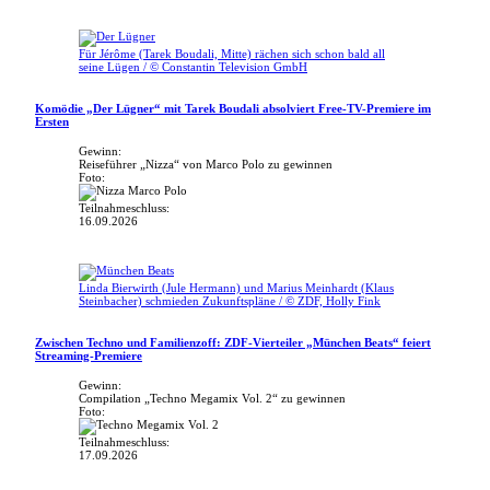
Für Jérôme (Tarek Boudali, Mitte) rächen sich schon bald all
seine Lügen / © Constantin Television GmbH
Komödie „Der Lügner“ mit Tarek Boudali absolviert Free-TV-Premiere im
Ersten
Gewinn:
Reiseführer „Nizza“ von Marco Polo zu gewinnen
Foto:
Teilnahmeschluss:
16.09.2026
Linda Bierwirth (Jule Hermann) und Marius Meinhardt (Klaus
Steinbacher) schmieden Zukunftspläne / © ZDF, Holly Fink
Zwischen Techno und Familienzoff: ZDF-Vierteiler „München Beats“ feiert
Streaming-Premiere
Gewinn:
Compilation „Techno Megamix Vol. 2“ zu gewinnen
Foto:
Teilnahmeschluss:
17.09.2026