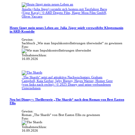
Amelie (Julia Jäger) versteht sich bestens mit Taxifahrer Barış
(Ugur Kaya) / © ARD Degeto Film, Hager Moss Film GmbH,
Oliver Vaccaro
Heute fängt mein neues Leben an: Julia Jäger spielt verzweifelte Kleptomanin
in ARD-Komödie
Gewinn:
Sachbuch „Wie man Impulskontrollstörungen überwindet“ zu gewinnen
Foto:
Teilnahmeschluss:
16.09.2026
„The Shards“ setzt auf attraktive Nachwuchsstars: Graham
Campbell, Kaia Gerber, Igby Rigney, Hayes Warner, Homer Gere
(von links nach rechts) / © 2025 Disney und seine verbundenen
Unternehmen
Neu bei Disney+: Thrillerserie „The Shards“ nach dem Roman von Bret Easton
Ellis
Gewinn:
Roman „The Shards“ von Bret Easton Ellis zu gewinnen
Foto:
Teilnahmeschluss:
16.09.2026