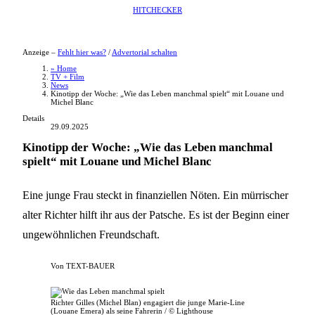
HITCHECKER
Anzeige –
Fehlt hier was?
/
Advertorial schalten
» Home
TV + Film
News
Kinotipp der Woche: „Wie das Leben manchmal spielt“ mit Louane und
Michel Blanc
Details
29.09.2025
Kinotipp der Woche: „Wie das Leben manchmal
spielt“ mit Louane und Michel Blanc
Eine junge Frau steckt in finanziellen Nöten. Ein mürrischer
alter Richter hilft ihr aus der Patsche. Es ist der Beginn einer
ungewöhnlichen Freundschaft.
Von
TEXT-BAUER
Richter Gilles (Michel Blan) engagiert die junge Marie-Line
(Louane Emera) als seine Fahrerin / © Lighthouse