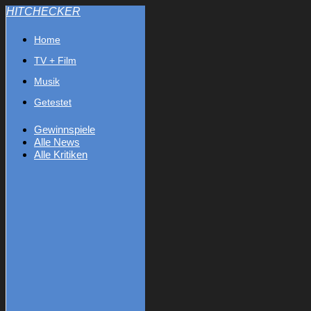
HITCHECKER
Home
TV + Film
Musik
Getestet
Gewinnspiele
Alle News
Alle Kritiken