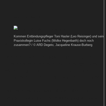
im Ersten
Von
TEXT-BAUER
An
Kommen Entbindungspfleger Toni Hasler (Leo Reisinger) und seine
Praxiskollegin Luise Fuchs (Wolke Hegenbarth) doch noch
den
zusammen? / © ARD Degeto, Jacqueline Krause-Burberg
nächsten zwei Freitagabenden heißt es
Abschied nehmen von Leo Reisinger und
Wolke Hegenbarth in ihren Rollen als
Geburtshelfer Toni und Frauenärztin Luise.
Das Erste macht Schluss mit der Reihe „Toni,
männlich, Hebamme“. Die Ausstrahlung von zwei
bereits abgedrehten 90-Minütern steht noch aus.