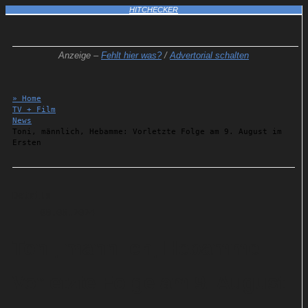
HITCHECKER
Anzeige –
Fehlt hier was?
/
Advertorial schalten
» Home
TV + Film
News
Toni, männlich, Hebamme: Vorletzte Folge am 9. August im
Ersten
Details
08.08.2024
Toni, männlich, Hebamme:
Vorletzte Folge am 9. August