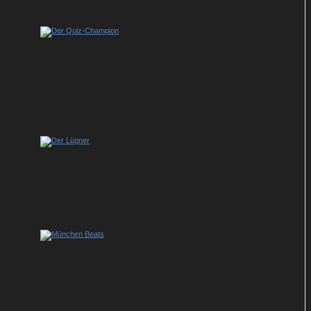
es in der Krimi-Dramedy weiter
Show-Tipp im ZDF: Johannes B. Kerner
präsentiert neue Ausgabe von „Der Quiz-
Champion“
Komödie „Der Lügner“ mit Tarek Boudali
absolviert Free-TV-Premiere im Ersten
Zwischen Techno und Familienzoff: ZDF-
Vierteiler „München Beats“ feiert