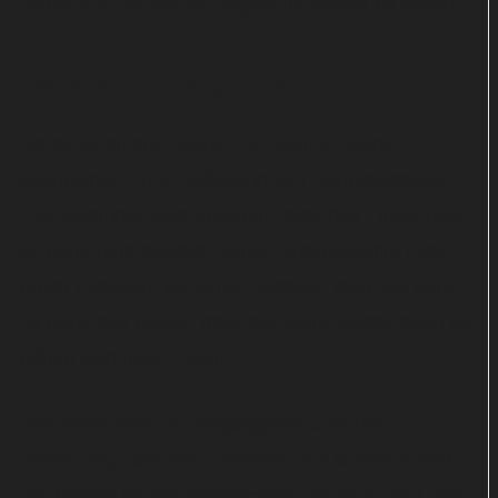
Hebamme“ ist am 16. August im Ersten zu sehen.
Bereits 2022 abgedreht
Ob es zu einem Happy End kommt, bleibt
abzuwarten. Eine Äußerung von Hauptdarsteller
Leo Reisinger lässt erahnen, dass das Finale nicht
so ganz rund ausfällt: „Einen Abschlussfilm hätte
unser Publikum sicherlich verdient, doch ich sehe
es durchaus positiv, dass die Reihe endet, denn so
öffnen sich neue Türen.“
Das Erste hatte im vergangenen Juni die
Absetzung nach dem zehnten Film kommuniziert.
Die beiden letzten Geschichten um Toni und Luise