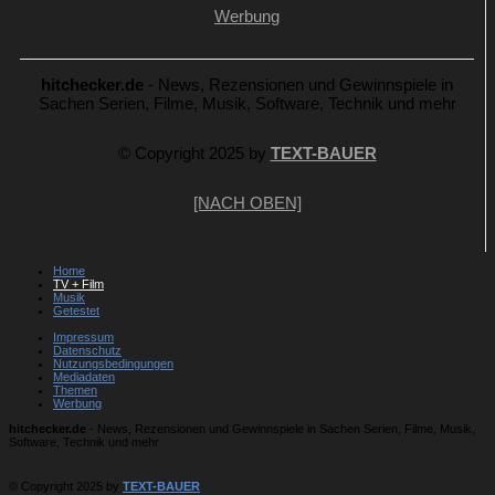
Werbung
hitchecker.de
- News, Rezensionen und Gewinnspiele in
Sachen Serien, Filme, Musik, Software, Technik und mehr
© Copyright 2025 by
TEXT-BAUER
[NACH OBEN]
Home
TV + Film
Musik
Getestet
Impressum
Datenschutz
Nutzungsbedingungen
Mediadaten
Themen
Werbung
hitchecker.de
- News, Rezensionen und Gewinnspiele in Sachen Serien, Filme, Musik,
Software, Technik und mehr
© Copyright 2025 by
TEXT-BAUER