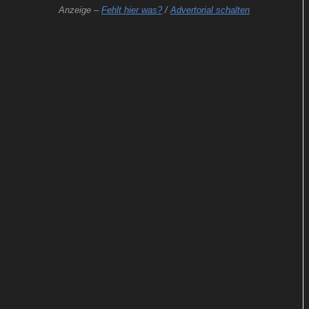
Anzeige –
Fehlt hier was?
/
Advertorial schalten
Oder auch nicht: Als ein Baby vor der Praxis
ausgesetzt wird und sich Luise und Sami um das
Findelkind kümmern, nähert sich das Paar wider
Erwarten wieder an. Nicht aus Eifersucht, sondern
aus Überzeugung begibt sich Toni auf die Suche
nach der Mutter des Säuglings. Er will unbedingt
mit dieser sprechen, bevor Polizei und Jugendamt
informiert werden.
Eine verzweifelte Mutter
Tatsächlich kann er die junge Studentin Charly