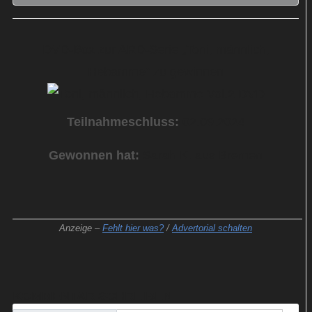
DVD-Box zur ARD-Serie „Toni, männlich,
Hebamme“ zu gewinnen
Teilnahmeschluss:
02.09.2024
Gewonnen hat:
Sarah K. aus Bremen
Anzeige –
Fehlt hier was?
/
Advertorial schalten
KOMMENTAR SCHREIBEN