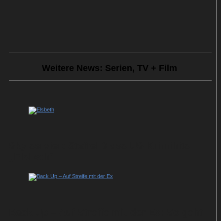
Weitere News: Serien, TV + Film
Sky serviert Staffel 3 des US-Krimihits
„Elsbeth“
Back Up – Auf Streife mit der Ex: So geht