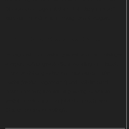
Die vorletzte Folge mit dem Titel „Baby im Korb“
läuft zur Primetime am Freitag, den 9. August.
Ein Findelkind als Paartherapie
Protagonist Toni Hasler, gespielt von Leo Reisinger,
verspürt hoffnungsvolle Schmetterlinge im Bauch.
In der Beziehung zwischen Frauenärztin Luise
Fuchs (Wolke Hegenbarth) und Polizist Sami
(Marcel Mohab) scheint es gewaltig zu kriseln.
Vielleicht bekommt Toni jetzt doch noch eine
Chance bei seiner Kollegin.