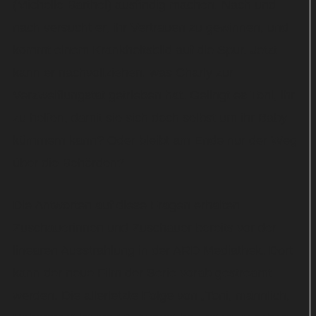
(Michelle Barthel) ausfindig machen. Nach und
nach versucht er, ihr Vertrauen zu gewinnen, und
kommt einem Krankheitsbild auf die Spur. Jetzt
kann er nachvollziehen, was Charly zur
Verzweiflungstat getrieben hat. Gelingt es Toni, ihr
zu helfen, damit sie sich doch selbst um ihr Baby
kümmern kann? Oder bleibt am Ende nur der Weg
über die Behörden?
Die Antworten auf diese Fragen erhalten
Zuschauerinnen und Zuschauer bereits vor der
linearen Ausstrahlung in der ARD Mediathek. Dort
kann der neue Film der Serie vorab gestreamt
werden. Die allerletzte Folge von „Toni, männlich,