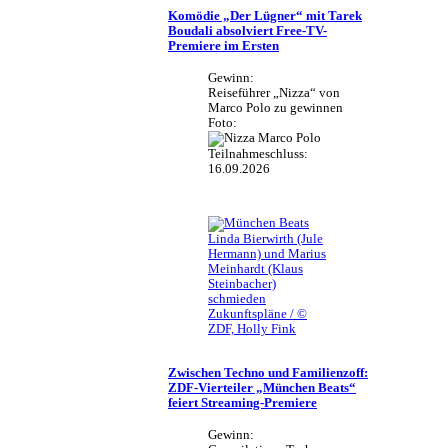
Komödie „Der Lügner“ mit Tarek
Boudali absolviert Free-TV-
Premiere im Ersten
Gewinn:
Reiseführer „Nizza“ von
Marco Polo zu gewinnen
Foto:
Teilnahmeschluss:
16.09.2026
Linda Bierwirth (Jule
Hermann) und Marius
Meinhardt (Klaus
Steinbacher)
schmieden
Zukunftspläne / ©
ZDF, Holly Fink
Zwischen Techno und Familienzoff:
ZDF-Vierteiler „München Beats“
feiert Streaming-Premiere
Gewinn: