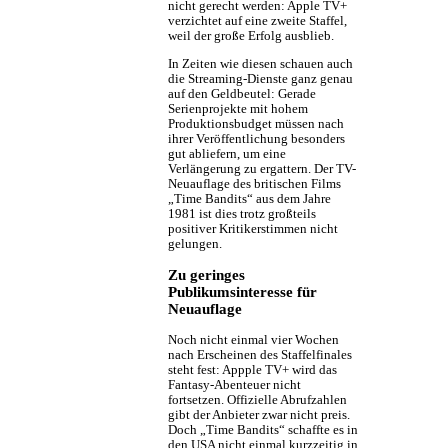
nicht gerecht werden: Apple TV+
verzichtet auf eine zweite Staffel,
weil der große Erfolg ausblieb.
In Zeiten wie diesen schauen auch
die Streaming-Dienste ganz genau
auf den Geldbeutel: Gerade
Serienprojekte mit hohem
Produktionsbudget müssen nach
ihrer Veröffentlichung besonders
gut abliefern, um eine
Verlängerung zu ergattern. Der TV-
Neuauflage des britischen Films
„Time Bandits“ aus dem Jahre
1981 ist dies trotz großteils
positiver Kritikerstimmen nicht
gelungen.
Zu geringes
Publikumsinteresse für
Neuauflage
Noch nicht einmal vier Wochen
nach Erscheinen des Staffelfinales
steht fest: Appple TV+ wird das
Fantasy-Abenteuer nicht
fortsetzen. Offizielle Abrufzahlen
gibt der Anbieter zwar nicht preis.
Doch „Time Bandits“ schaffte es in
den USA nicht einmal kurzzeitig in