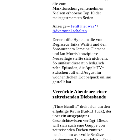
die vom
Marktforschungsunternehmen
Nielsen erhobene Top 10 der
meistgestreamten Serien.
Anzeige –
Fehlt hier was?
/
Advertorial schalten
Der erhoffte Hype um die von
Regisseur Taika Waititi und den
Showrunnern Jemaine Clement
und Ian Morris konzipierte
Neuauflage stellte sich nicht ein.
So umfasst diese nun lediglich
zehn Episoden, die Apple TV+
zwischen Juli und August im
wöchentlichen Doppelpack online
gestellt hat.
Verrückte Abenteuer einer
zeitreisenden Diebesbande
„Time Bandits“ dreht sich um den
elfjährige Kevin (Kal-El Tuck), der
über ein ausgeprägtes
Geschichtswissen verfügt. Dieses
will sich auch eine Gruppe von
zeitreisenden Dieben zunutze
machen, um wertvolle Schätze
vergangener Tage zu stehlen. Doch