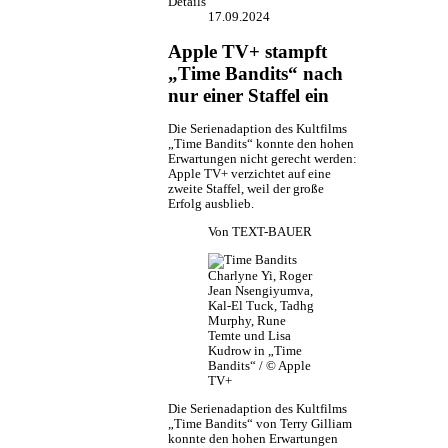
Details
17.09.2024
Apple TV+ stampft
„Time Bandits“ nach
nur einer Staffel ein
Die Serienadaption des Kultfilms
„Time Bandits“ konnte den hohen
Erwartungen nicht gerecht werden:
Apple TV+ verzichtet auf eine
zweite Staffel, weil der große
Erfolg ausblieb.
Von
TEXT-BAUER
Charlyne Yi, Roger
Jean Nsengiyumva,
Kal-El Tuck, Tadhg
Murphy, Rune
Temte und Lisa
Kudrow in „Time
Bandits“ / © Apple
TV+
Die Serienadaption des Kultfilms
„Time Bandits“ von Terry Gilliam
konnte den hohen Erwartungen