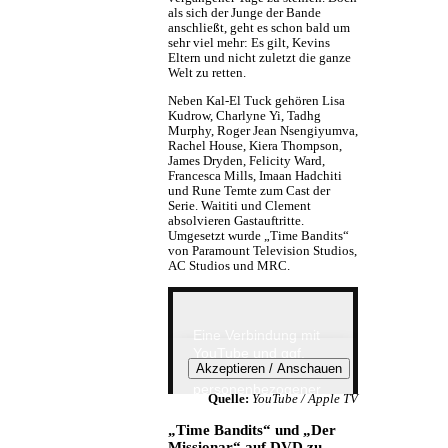
als sich der Junge der Bande
anschließt, geht es schon bald um
sehr viel mehr: Es gilt, Kevins
Eltern und nicht zuletzt die ganze
Welt zu retten.
Neben Kal-El Tuck gehören Lisa
Kudrow, Charlyne Yi, Tadhg
Murphy, Roger Jean Nsengiyumva,
Rachel House, Kiera Thompson,
James Dryden, Felicity Ward,
Francesca Mills, Imaan Hadchiti
und Rune Temte zum Cast der
Serie. Waititi und Clement
absolvieren Gastauftritte.
Umgesetzt wurde „Time Bandits“
von Paramount Television Studios,
AC Studios und MRC.
Eine Verbindung mit
YouTube und ggf.
eine Übertragung
personenbezogener
Quelle:
YouTube / Apple TV
Daten finden erst
nach Klick auf den
„Time Bandits“ und „Der
unteren Button statt.
Missionar“ auf DVD zu