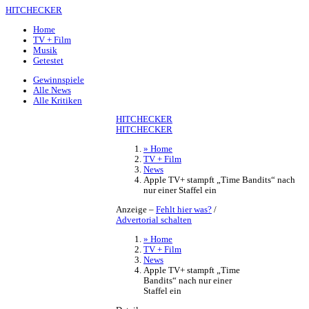
HITCHECKER
Home
TV + Film
Musik
Getestet
Gewinnspiele
Alle News
Alle Kritiken
HITCHECKER
HITCHECKER
» Home
TV + Film
News
Apple TV+ stampft „Time Bandits“ nach
nur einer Staffel ein
Anzeige –
Fehlt hier was?
/
Advertorial schalten
» Home
TV + Film
News
Apple TV+ stampft „Time
Bandits“ nach nur einer
Staffel ein