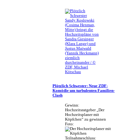
Sandy Koslowski
(Cosima Henman,
Mitte) bringt die
Hochzeitspläne von
Sandra Giesinger
(Klara Lange) und
Justus Maiwald
(Yannik Heckmann)
ziemlich
durcheinander / ©
ZDF, Michael
Kötschau
Plötzlich Schwester: Neue ZDF-
Komödie um turbulenten Familien-
Clash
Gewinn:
Hochzeitsratgeber „Der
Hochzeitsplaner mit
Köpfchen“ zu gewinnen
Foto:
Teilnahmeschluss: