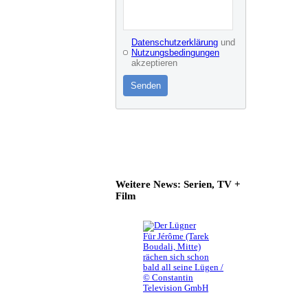
Datenschutzerklärung
und
Nutzungsbedingungen
akzeptieren
Senden
Weitere News: Serien, TV +
Film
Für Jérôme (Tarek
Boudali, Mitte)
rächen sich schon
bald all seine Lügen /
© Constantin
Television GmbH