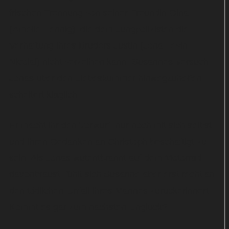
frischen Trennung von seiner Freundin Gina
(Amelie Hennig), die dem Jungpolizisten die
Verhaftung ihres Bruders Justin (Jona Levin
Nicolai) nicht verzeihen kann. Susannes Versuch,
Jonas über den Liebeskummer hinwegzuhelfen,
scheitert kläglich.
Er macht ihr den Vorwurf, nur noch mit sich selbst
und ihren Gedanken an Christoph beschäftigt zu
sein. Als Jonas wutentbrannt auf dem Motorrad
davonbraust, fühlt sich Susanne aber erst recht an
den tödlichen Unfall ihres Mannes zurückerinnert.
Kommt es gar zum nächsten Unglück?