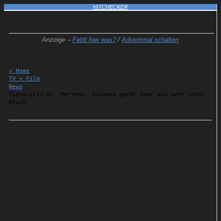
HITCHECKER
Anzeige –
Fehlt hier was?
/
Advertorial schalten
» Home
TV + Film
News
Tierärztin Dr. Mertens: Susanne gerät mehr und mehr unter
Druck
Details
05.06.2023
Tierärztin Dr. Mertens:
Susanne gerät mehr und