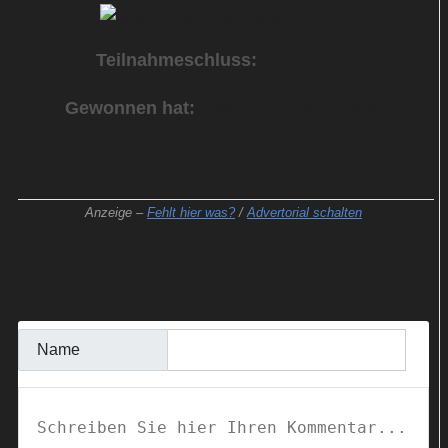
Teilnahmeschluss:
16.07.2023
Gewonnen hat:
Tobias M. aus Bochum
Anzeige –
Fehlt hier was?
/
Advertorial schalten
KOMMENTAR SCHREIBEN
Name