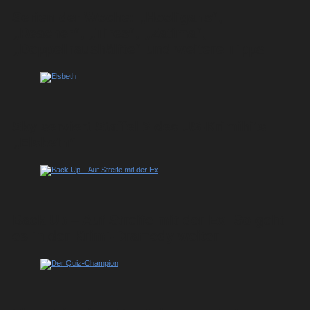
Serien der Woche: „Hooligans“,
„Reacher“, „Tires“, „Zatima“,
„Doppelhaushälfte“ und weitere Tipps
Sky serviert Staffel 3 des US-Krimihits
„Elsbeth“
Back Up – Auf Streife mit der Ex: So geht
es in der Krimi-Dramedy weiter