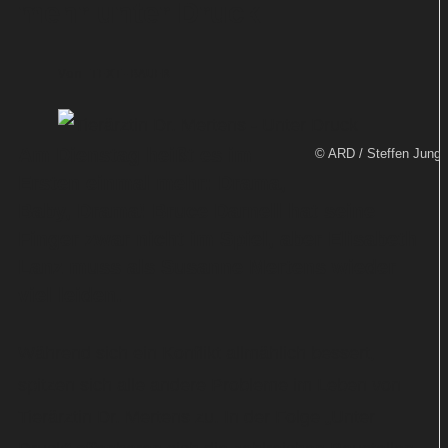
mehr unter Druck
Von
TEXT-BAUER
Am Dienstag heißt es im
© ARD / Steffen Jung
Ersten einmal mehr: Drama,
Baby, Drama! Bruce Darnell hat seine
Finger zwar nicht im Spiel, aber Elisabeth
Lanz muss als Susanne Mertens wieder
viel leiden.
Während sich ein Konflikt allmählich bessert,
spitzen sich alle andere Probleme im Leben von
Tierärztin Dr. Mertens zu. In der Folge „Unter