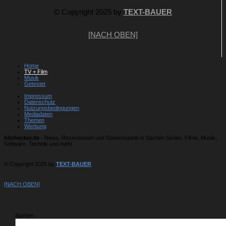
© Copyright 2025 by
TEXT-BAUER
[NACH OBEN]
Home
TV + Film
Musik
Getestet
Impressum
Datenschutz
Nutzungsbedingungen
Mediadaten
Themen
Werbung
hitchecker.de
- News, Rezensionen und Gewinnspiele in Sachen Serien, Filme, Musik,
Software, Technik und mehr
© Copyright 2025 by
TEXT-BAUER
[NACH OBEN]
Suchen