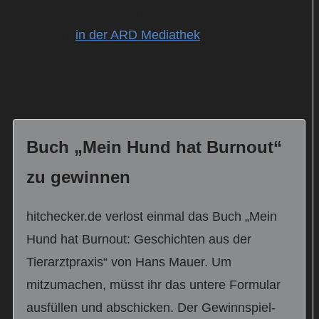
Die Antwort gibt es schon vor der TV-Ausstrahlung
am 6. Juni
in der ARD Mediathek
: Dort ist die
aktuelle Episoden von „Tierärztin Dr. Mertens“
schon jetzt verfügbar.
Buch „Mein Hund hat Burnout“
zu gewinnen
hitchecker.de verlost einmal das Buch „Mein
Hund hat Burnout: Geschichten aus der
Tierarztpraxis“ von Hans Mauer. Um
mitzumachen, müsst ihr das untere Formular
ausfüllen und abschicken. Der Gewinnspiel-