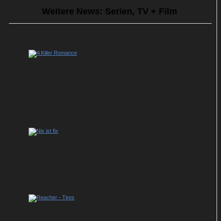
Weitere News: Serien, TV + Film
Free-TV-Premiere: US-Komödie „A Killer
Romance“ mit Glen Powell läuft im ZDF-
Montagskino
ZDF-Fernsehfilm der Woche: „Nix ist fix“
in Sachen Freundschaft und Liebe