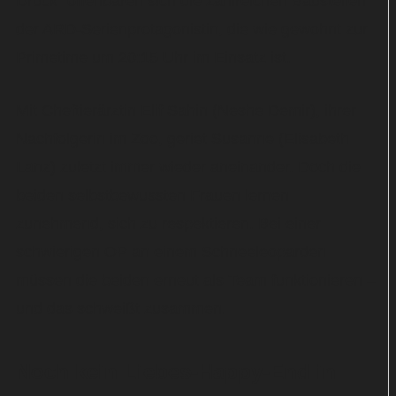
Druck“ offenbaren sich die zahlreichen Baustellen
der ARD-Serienprotagonistin, die wie gewohnt zur
Primetime um 20:15 Uhr im Einsatz ist.
Mit Cheftierärztin Elif Sahin (Neshe Demir), ihrer
Nachfolgerin im Zoo, geriet Susanne (Elisabeth
Lanz) zuletzt immer wieder aneinander. Doch die
beiden selbstbewussten Frauen lernen
zunehmend, sich zu respektieren. Bei einer
schwierigen OP an einem Schneeleoparden
müssen die beiden erneut als Team funktionieren –
und das schweißt zusammen.
Noch kein Liebes-Happy-End in