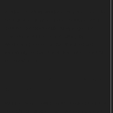
Zu allem Überfluss eskalieren dann auch noch die
Streitigkeiten mit ihren Kindern: Susanne erfährt,
dass sich der Giraffenbulle Alpay wegen der
Unachtsamkeit ihrer Tochter Luisa (Lilly
Wiedemann) verletzt hat. Sie ist wütend und
wahnsinnig enttäuscht, weil diese ihren Fehler für
sich behalten hat.
Christophs Unfall plötzlich wieder
ganz präsent
Mit ihrem Sohn Jonas (Lennart Betzgen) kommt es
ebenfalls zum großen Krach: Der leidet unter der