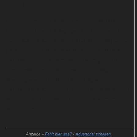
Sicht
Eine Annäherung mit Mike Redmann (Matthias
Komm) zeichnet sich dagegen nicht ab. Ganz im
Gegenteil: Als der Alpakazüchter eine Aussprache
mit Susanne sucht, kontert sie schroff und bleibt
sehr distanziert. Die Gewissensbisse gegenüber
ihrem verstorbenen Mann lassen sie völlig
überreagieren, obwohl sie doch insgeheim schon
sehr viel für Mike empfindet. Doch sie stößt ihn vor
den Kopf und verpasst sich damit selbst einen
Stich ins Herz.
Anzeige –
Fehlt hier was?
/
Advertorial schalten