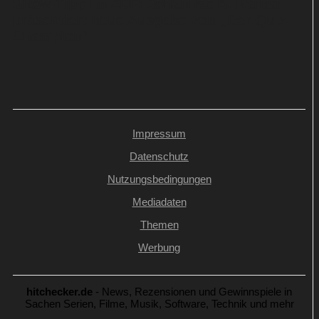
Show-Tipp im ZDF: Johannes B. Kerner
präsentiert neue Ausgabe von „Der Quiz-
Champion“
Impressum
Datenschutz
Nutzungsbedingungen
Mediadaten
Themen
Werbung
hitchecker.de
- News, Rezensionen und Gewinnspiele in
Sachen Serien, Filme, Musik, Software, Technik und mehr