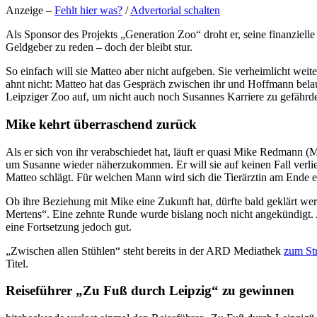
Anzeige –
Fehlt hier was?
/
Advertorial schalten
Als Sponsor des Projekts „Generation Zoo“ droht er, seine finanziel
Geldgeber zu reden – doch der bleibt stur.
So einfach will sie Matteo aber nicht aufgeben. Sie verheimlicht weiter
ahnt nicht: Matteo hat das Gespräch zwischen ihr und Hoffmann belaus
Leipziger Zoo auf, um nicht auch noch Susannes Karriere zu gefährd
Mike kehrt überraschend zurück
Als er sich von ihr verabschiedet hat, läuft er quasi Mike Redmann 
um Susanne wieder näherzukommen. Er will sie auf keinen Fall verlie
Matteo schlägt. Für welchen Mann wird sich die Tierärztin am Ende 
Ob ihre Beziehung mit Mike eine Zukunft hat, dürfte bald geklärt werd
Mertens“. Eine zehnte Runde wurde bislang noch nicht angekündigt. 
eine Fortsetzung jedoch gut.
„Zwischen allen Stühlen“ steht bereits in der ARD Mediathek
zum St
Titel.
Reiseführer „Zu Fuß durch Leipzig“ zu gewinnen