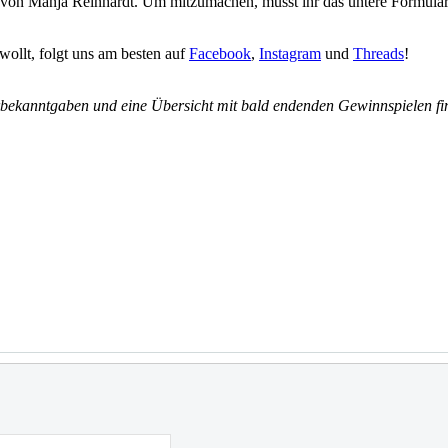
“ von Manja Reinhardt. Um mitzumachen, müsst ihr das untere Formula
wollt, folgt uns am besten auf
Facebook
,
Instagram
und
Threads
!
rbekanntgaben und eine Übersicht mit bald endenden Gewinnspielen fi