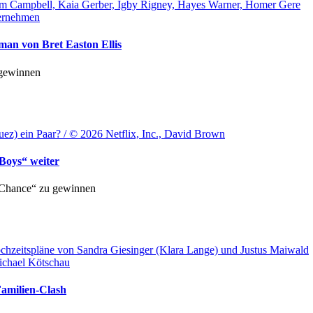
ham Campbell, Kaia Gerber, Igby Rigney, Hayes Warner, Homer Gere
ternehmen
man von Bret Easton Ellis
 gewinnen
z) ein Paar? / © 2026 Netflix, Inc., David Brown
 Boys“ weiter
 Chance“ zu gewinnen
chzeitspläne von Sandra Giesinger (Klara Lange) und Justus Maiwald
ichael Kötschau
amilien-Clash