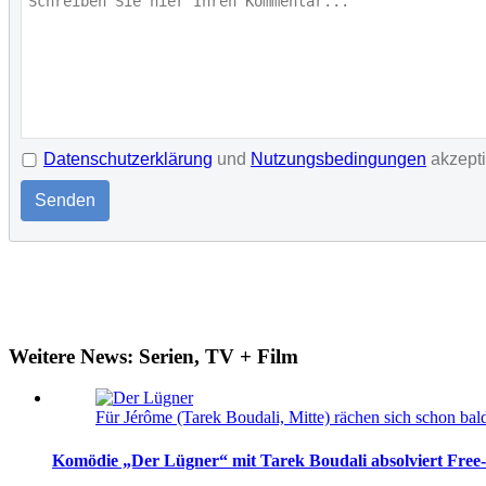
Datenschutzerklärung
und
Nutzungsbedingungen
akzept
Senden
Weitere News: Serien, TV + Film
Für Jérôme (Tarek Boudali, Mitte) rächen sich schon ba
Komödie „Der Lügner“ mit Tarek Boudali absolviert Free