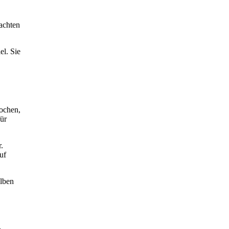
rachten
el. Sie
rochen,
für
.
uf
elben