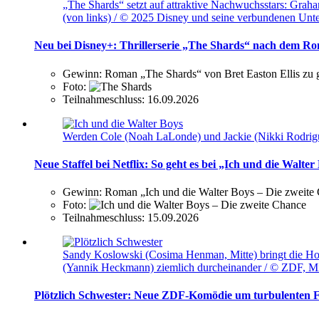
„The Shards“ setzt auf attraktive Nachwuchsstars: Gra
(von links) / © 2025 Disney und seine verbundenen Un
Neu bei Disney+: Thrillerserie „The Shards“ nach dem Ro
Gewinn:
Roman „The Shards“ von Bret Easton Ellis zu
Foto:
Teilnahmeschluss:
16.09.2026
Werden Cole (Noah LaLonde) und Jackie (Nikki Rodrigue
Neue Staffel bei Netflix: So geht es bei „Ich und die Walter
Gewinn:
Roman „Ich und die Walter Boys – Die zweite
Foto:
Teilnahmeschluss:
15.09.2026
Sandy Koslowski (Cosima Henman, Mitte) bringt die Ho
(Yannik Heckmann) ziemlich durcheinander / © ZDF, M
Plötzlich Schwester: Neue ZDF-Komödie um turbulenten F