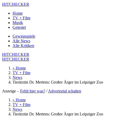
HITCHECKER
Home
TV + Film
Musik
Getestet
Gewinnspiele
Alle News
Alle Kritiken
HITCHECKER
HITCHECKER
» Home
TV + Film
News
Tierärztin Dr. Mertens: Großer Ärger im Leipziger Zoo
Anzeige –
Fehlt hier was?
/
Advertorial schalten
» Home
TV + Film
News
Tierärztin Dr. Mertens: Großer Ärger im Leipziger Zoo