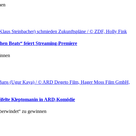
nen
Klaus Steinbacher) schmieden Zukunftspläne / © ZDF, Holly Fink
en Beats“ feiert Streaming-Premiere
innen
hrer Barış (Ugur Kaya) / © ARD Degeto Film, Hager Moss Film GmbH,
weifelte Kleptomanin in ARD-Komödie
berwindet“ zu gewinnen