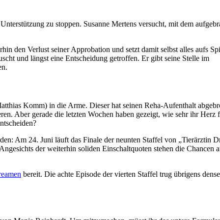
le Unterstützung zu stoppen. Susanne Mertens versucht, mit dem aufgeb
hin den Verlust seiner Approbation und setzt damit selbst alles aufs Spi
cht und längst eine Entscheidung getroffen. Er gibt seine Stelle im
en.
(Matthias Komm) in die Arme. Dieser hat seinen Reha-Aufenthalt abgeb
ren. Aber gerade die letzten Wochen haben gezeigt, wie sehr ihr Herz 
entscheiden?
en: Am 24. Juni läuft das Finale der neunten Staffel von „Tierärztin Dr
Angesichts der weiterhin soliden Einschaltquoten stehen die Chancen a
reamen
bereit. Die achte Episode der vierten Staffel trug übrigens dens