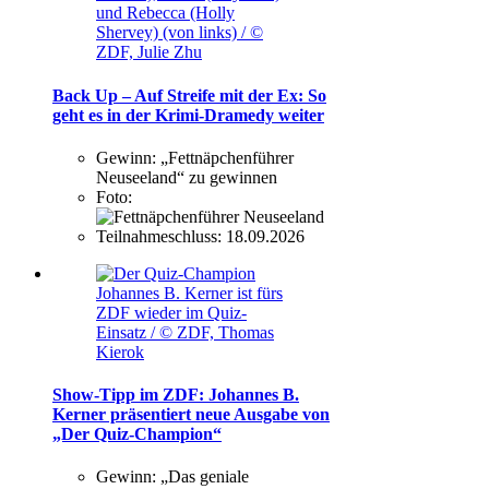
und Rebecca (Holly
Shervey) (von links) / ©
ZDF, Julie Zhu
Back Up – Auf Streife mit der Ex: So
geht es in der Krimi-Dramedy weiter
Gewinn:
„Fettnäpchenführer
Neuseeland“ zu gewinnen
Foto:
Teilnahmeschluss:
18.09.2026
Johannes B. Kerner ist fürs
ZDF wieder im Quiz-
Einsatz / © ZDF, Thomas
Kierok
Show-Tipp im ZDF: Johannes B.
Kerner präsentiert neue Ausgabe von
„Der Quiz-Champion“
Gewinn:
„Das geniale