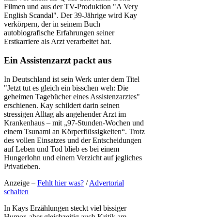
Filmen und aus der TV-Produktion "A Very
English Scandal". Der 39-Jährige wird Kay
verkörpern, der in seinem Buch
autobiografische Erfahrungen seiner
Erstkarriere als Arzt verarbeitet hat.
Ein Assistenzarzt packt aus
In Deutschland ist sein Werk unter dem Titel
"Jetzt tut es gleich ein bisschen weh: Die
geheimen Tagebücher eines Assistenzarztes"
erschienen. Kay schildert darin seinen
stressigen Alltag als angehender Arzt im
Krankenhaus – mit „97-Stunden-Wochen und
einem Tsunami an Körperflüssigkeiten“. Trotz
des vollen Einsatzes und der Entscheidungen
auf Leben und Tod blieb es bei einem
Hungerlohn und einem Verzicht auf jegliches
Privatleben.
Anzeige –
Fehlt hier was?
/
Advertorial
schalten
In Kays Erzählungen steckt viel bissiger
Humor, aber gleichzeitig auch Kritik am