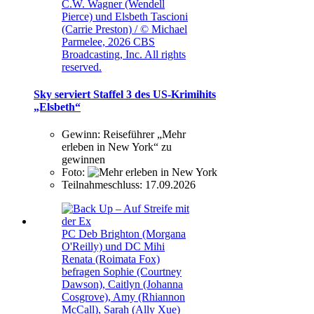
C.W. Wagner (Wendell
Pierce) und Elsbeth Tascioni
(Carrie Preston) / © Michael
Parmelee, 2026 CBS
Broadcasting, Inc. All rights
reserved.
Sky serviert Staffel 3 des US-Krimihits
„Elsbeth“
Gewinn:
Reiseführer „Mehr
erleben in New York“ zu
gewinnen
Foto:
Teilnahmeschluss:
17.09.2026
PC Deb Brighton (Morgana
O'Reilly) und DC Mihi
Renata (Roimata Fox)
befragen Sophie (Courtney
Dawson), Caitlyn (Johanna
Cosgrove), Amy (Rhiannon
McCall), Sarah (Ally Xue)