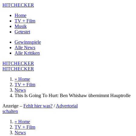
HITCHECKER
Home
TV + Film
Musik
Getestet
Gewinnspiele
Alle News
Alle Kritiken
HITCHECKER
HITCHECKER
» Home
TV + Film
News
This Is Going To Hurt: Ben Whishaw übernimmt Hauptrolle
Anzeige –
Fehlt hier was?
/
Advertorial
schalten
» Home
TV + Film
News