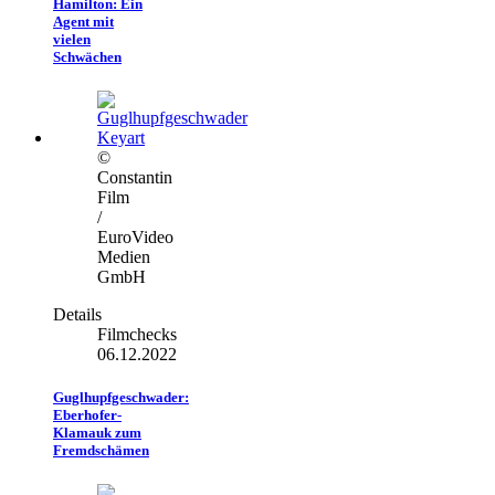
Hamilton: Ein
Agent mit
vielen
Schwächen
©
Constantin
Film
/
EuroVideo
Medien
GmbH
Details
Filmchecks
06.12.2022
Guglhupfgeschwader:
Eberhofer-
Klamauk zum
Fremdschämen