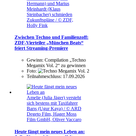
Hermann) und Marius
Meinhardt (Klaus
Steinbacher) schmieden
Zukunftspläne / © ZDF,
Holly Fink
Zwischen Techno und Familienzoff:
ZDF-Vierteiler „München Beats“
feiert Streaming-Premiere
Gewinn:
Compilation „Techno
Megamix Vol. 2“ zu gewinnen
Foto:
Teilnahmeschluss:
17.09.2026
Amelie (Julia Jäger) versteht
sich bestens mit Taxifahrer
Barış (Ugur Kaya) / © ARD
Degeto Film, Hager Moss
Film GmbH, Oliver Vaccaro
Heute fängt mein neues Leben an: