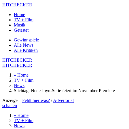
HITCHECKER
Home
TV + Film
Musik
Getestet
Gewinnspiele
Alle News
Alle Kritiken
HITCHECKER
HITCHECKER
» Home
TV + Film
News
Stichtag: Neue Joyn-Serie feiert im November Premiere
Anzeige –
Fehlt hier was?
/
Advertorial
schalten
» Home
TV + Film
News