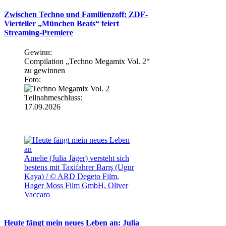
Zwischen Techno und Familienzoff: ZDF-
Vierteiler „München Beats“ feiert
Streaming-Premiere
Gewinn:
Compilation „Techno Megamix Vol. 2“
zu gewinnen
Foto:
Teilnahmeschluss:
17.09.2026
Amelie (Julia Jäger) versteht sich
bestens mit Taxifahrer Barış (Ugur
Kaya) / © ARD Degeto Film,
Hager Moss Film GmbH, Oliver
Vaccaro
Heute fängt mein neues Leben an: Julia