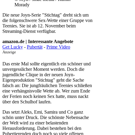
Morady
Die neue Joyn-Serie "Stichtag" dreht sich um
die folgenschwere Sex-Wette einer Gruppe von
Teenies. Sie ist ab 12. November beim
Streaming-Dienst verfügbar.
amazon.de | Interessante Angebote
Get Lucky
-
Pubertät
-
Prime Video
Anzeige
Das erste Mal sollte eigentlich ein schöner und
unvergesslicher Moment werden. Doch die
jugendliche Clique in der neuen Joyn-
Eigenproduktion "Stichtag" geht die Sache
falsch an: Die jungfräulichen Teenies schließen
eine verhängnisvolle Wette ab. Wer zum Ende
der Ferien noch keinen Sex hatte, muss nackt
über den Schulhof laufen.
Das setzt Aleks, Emi, Samira und Co ganz
schön unter Druck. Die schönste Nebensache
der Welt wird zu einer belastenden
Herausforderung. Dabei bestehen bei den
Pubertierenden doch noch so viele offenen