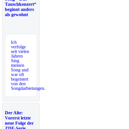
Tauschkonzert“
beginnt anders
als gewohnt
Ich
verfolge
seit vielen
Jahren
Sing
meinen
Song und
war oft
begeistert
von den
Songdarbietungen.
Der Alte:
Vorerst letzte
neue Folge der
ZDF-Serie