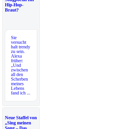
Hip-Hop-
Braut?
Sie
versucht
halt trendy
zu sein.
Alexa
früher:
„Und
zwischen
all den
Scherben
meines
Lebens
fand ich ...
Neue Staffel von
„Sing meinen
Song – Das