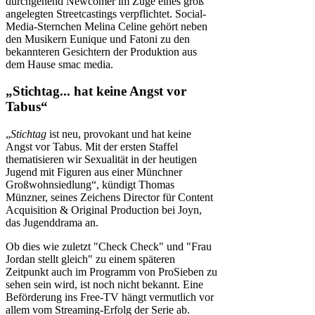
durchgehend Newcomer im Zuge eines groß
angelegten Streetcastings verpflichtet. Social-
Media-Sternchen Melina Celine gehört neben
den Musikern Eunique und Fatoni zu den
bekannteren Gesichtern der Produktion aus
dem Hause smac media.
„Stichtag... hat keine Angst vor
Tabus“
„
Stichtag
ist neu, provokant und hat keine
Angst vor Tabus. Mit der ersten Staffel
thematisieren wir Sexualität in der heutigen
Jugend mit Figuren aus einer Münchner
Großwohnsiedlung“, kündigt Thomas
Münzner, seines Zeichens Director für Content
Acquisition & Original Production bei Joyn,
das Jugenddrama an.
Ob dies wie zuletzt "Check Check" und "Frau
Jordan stellt gleich" zu einem späteren
Zeitpunkt auch im Programm von ProSieben zu
sehen sein wird, ist noch nicht bekannt. Eine
Beförderung ins Free-TV hängt vermutlich vor
allem vom Streaming-Erfolg der Serie ab.