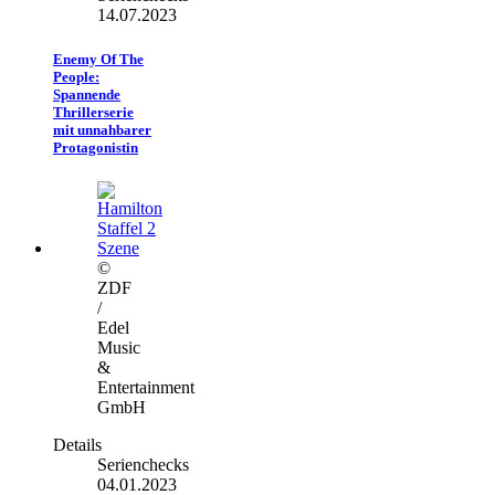
14.07.2023
Enemy Of The
People:
Spannende
Thrillerserie
mit unnahbarer
Protagonistin
©
ZDF
/
Edel
Music
&
Entertainment
GmbH
Details
Serienchecks
04.01.2023