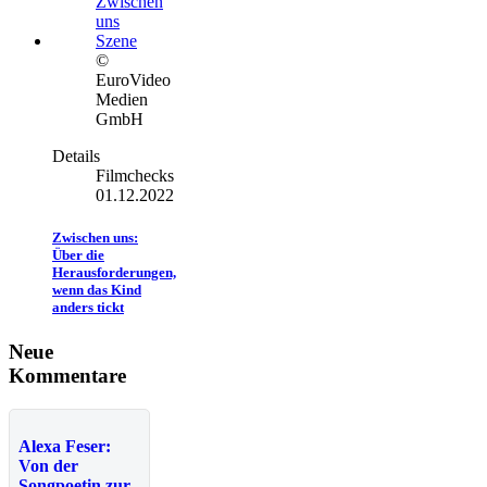
©
EuroVideo
Medien
GmbH
Details
Filmchecks
01.12.2022
Zwischen uns:
Über die
Herausforderungen,
wenn das Kind
anders tickt
Neue
Kommentare
Alexa Feser:
Von der
Songpoetin zur