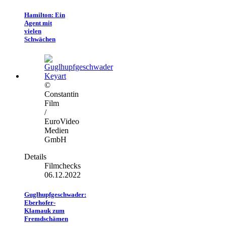
Hamilton: Ein
Agent mit
vielen
Schwächen
©
Constantin
Film
/
EuroVideo
Medien
GmbH
Details
Filmchecks
06.12.2022
Guglhupfgeschwader:
Eberhofer-
Klamauk zum
Fremdschämen