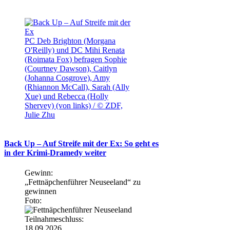
PC Deb Brighton (Morgana
O'Reilly) und DC Mihi Renata
(Roimata Fox) befragen Sophie
(Courtney Dawson), Caitlyn
(Johanna Cosgrove), Amy
(Rhiannon McCall), Sarah (Ally
Xue) und Rebecca (Holly
Shervey) (von links) / © ZDF,
Julie Zhu
Back Up – Auf Streife mit der Ex: So geht es
in der Krimi-Dramedy weiter
Gewinn:
„Fettnäpchenführer Neuseeland“ zu
gewinnen
Foto:
Teilnahmeschluss:
18.09.2026