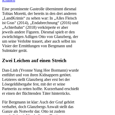
schalten
Eine prominente Gastrolle übernimmt diesmal
Tobias Moretti, der bereits in den drei anderen
„LandKrimis“ zu sehen war: In „Alles Fleisch
ist Gras“ (2014), „Endabrechnung“ (2016) und
„Achterbahn“ (2018) verkörperte er aber
jeweils andere Figuren. Diesmal spielt er den
zwielichtigen Adligen Otto von Glanzberg, der
um seine Verlobte trauert, aber auch selbst ins
Visier der Ermittlungen von Bergmann und
Sulmtaler gerät.
Zwei Leichen auf einen Streich
Dan-Linh (Yvonne Yung Hee Bormann) wurde
entführt und von ihren Kidnappern getötet.
Letzteres stellt Glanzberg aber erst bei der
Lösegeldübergabe fest, mit der er seine
Partnerin zu retten hoffte. Kurzerhand erschießt
er einen der flüchtenden Täter hinterrücks.
Für Bergmann ist klar: Auch der Graf gehört
verhaftet, doch Glanzbergs Anwalt stellt das
Ganze als Notwehr dar. Otto ist zudem