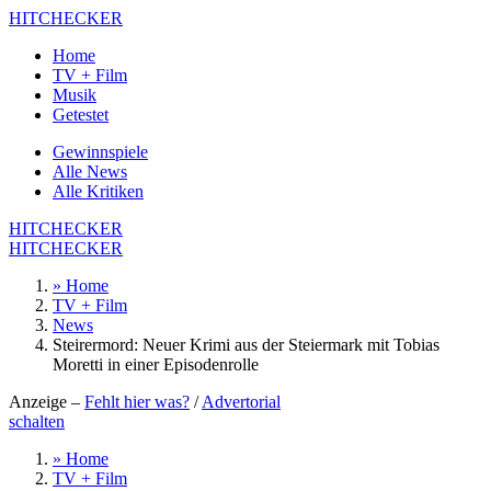
HITCHECKER
Home
TV + Film
Musik
Getestet
Gewinnspiele
Alle News
Alle Kritiken
HITCHECKER
HITCHECKER
» Home
TV + Film
News
Steirermord: Neuer Krimi aus der Steiermark mit Tobias
Moretti in einer Episodenrolle
Anzeige –
Fehlt hier was?
/
Advertorial
schalten
» Home
TV + Film