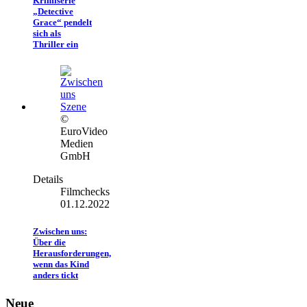
Krimiserie
„Detective
Grace“ pendelt
sich als
Thriller ein
©
EuroVideo
Medien
GmbH
Details
Filmchecks
01.12.2022
Zwischen uns:
Über die
Herausforderungen,
wenn das Kind
anders tickt
Neue