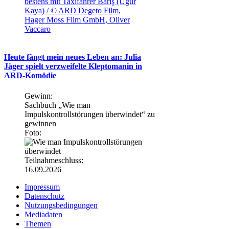
bestens mit Taxifahrer Barış (Ugur
Kaya) / © ARD Degeto Film,
Hager Moss Film GmbH, Oliver
Vaccaro
Heute fängt mein neues Leben an: Julia
Jäger spielt verzweifelte Kleptomanin in
ARD-Komödie
Gewinn:
Sachbuch „Wie man
Impulskontrollstörungen überwindet“ zu
gewinnen
Foto:
Teilnahmeschluss:
16.09.2026
Impressum
Datenschutz
Nutzungsbedingungen
Mediadaten
Themen