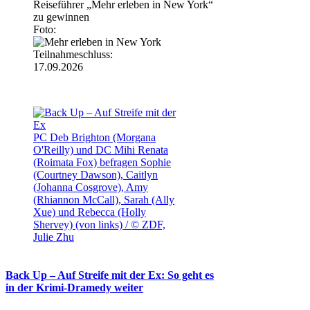
Reiseführer „Mehr erleben in New York“
zu gewinnen
Foto:
Teilnahmeschluss:
17.09.2026
PC Deb Brighton (Morgana
O'Reilly) und DC Mihi Renata
(Roimata Fox) befragen Sophie
(Courtney Dawson), Caitlyn
(Johanna Cosgrove), Amy
(Rhiannon McCall), Sarah (Ally
Xue) und Rebecca (Holly
Shervey) (von links) / © ZDF,
Julie Zhu
Back Up – Auf Streife mit der Ex: So geht es
in der Krimi-Dramedy weiter