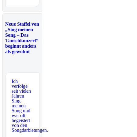
Neue Staffel von
„Sing meinen
Song – Das
Tauschkonzert“
beginnt anders
als gewohnt
Ich
verfolge
seit vielen
Jahren
Sing
meinen
Song und
war oft
begeistert
von den
Songdarbietungen.