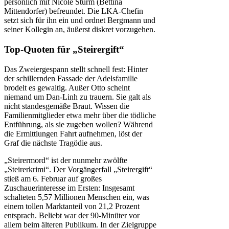
persönlich mit Nicole Sturm (Bettina
Mittendorfer) befreundet. Die LKA-Chefin
setzt sich für ihn ein und ordnet Bergmann und
seiner Kollegin an, äußerst diskret vorzugehen.
Top-Quoten für „Steirergift“
Das Zweiergespann stellt schnell fest: Hinter
der schillernden Fassade der Adelsfamilie
brodelt es gewaltig. Außer Otto scheint
niemand um Dan-Linh zu trauern. Sie galt als
nicht standesgemäße Braut. Wissen die
Familienmitglieder etwa mehr über die tödliche
Entführung, als sie zugeben wollen? Während
die Ermittlungen Fahrt aufnehmen, löst der
Graf die nächste Tragödie aus.
„Steirermord“ ist der nunmehr zwölfte
„Steirerkrimi“. Der Vorgängerfall „Steirergift“
stieß am 6. Februar auf großes
Zuschauerinteresse im Ersten: Insgesamt
schalteten 5,57 Millionen Menschen ein, was
einem tollen Marktanteil von 21,2 Prozent
entsprach. Beliebt war der 90-Minüter vor
allem beim älteren Publikum. In der Zielgruppe