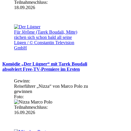
Teilnahmeschluss:
18.09.2026
Für Jérôme (Tarek Boudali, Mitte)
rächen sich schon bald all seine
Lügen / © Constantin Television
GmbH
Komödie „Der Lügner“ mit Tarek Boudali
absolviert Free-TV-Premiere im Ersten
Gewinn:
Reiseführer „Nizza“ von Marco Polo zu
gewinnen
Foto:
Teilnahmeschluss:
16.09.2026