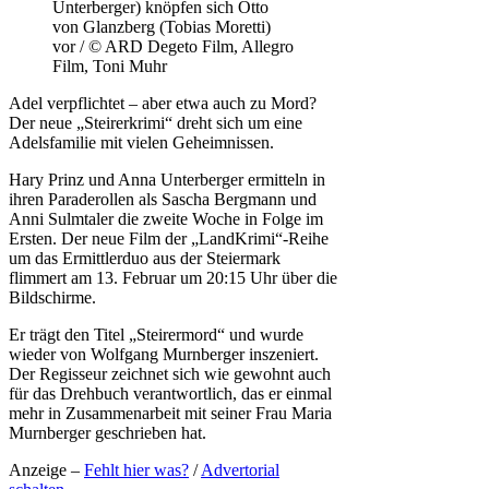
Unterberger) knöpfen sich Otto
von Glanzberg (Tobias Moretti)
vor / © ARD Degeto Film, Allegro
Film, Toni Muhr
Adel verpflichtet – aber etwa auch zu Mord?
Der neue „Steirerkrimi“ dreht sich um eine
Adelsfamilie mit vielen Geheimnissen.
Hary Prinz und Anna Unterberger ermitteln in
ihren Paraderollen als Sascha Bergmann und
Anni Sulmtaler die zweite Woche in Folge im
Ersten. Der neue Film der „LandKrimi“-Reihe
um das Ermittlerduo aus der Steiermark
flimmert am 13. Februar um 20:15 Uhr über die
Bildschirme.
Er trägt den Titel „Steirermord“ und wurde
wieder von Wolfgang Murnberger inszeniert.
Der Regisseur zeichnet sich wie gewohnt auch
für das Drehbuch verantwortlich, das er einmal
mehr in Zusammenarbeit mit seiner Frau Maria
Murnberger geschrieben hat.
Anzeige –
Fehlt hier was?
/
Advertorial