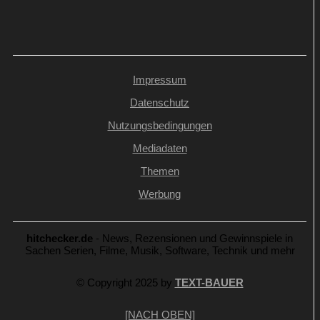
Impressum
Datenschutz
Nutzungsbedingungen
Mediadaten
Themen
Werbung
hitchecker.de
- News, Rezensionen und Gewinnspiele in
Sachen Serien, Filme, Musik, Software, Technik und mehr
© Copyright 2025 by
TEXT-BAUER
[NACH OBEN]