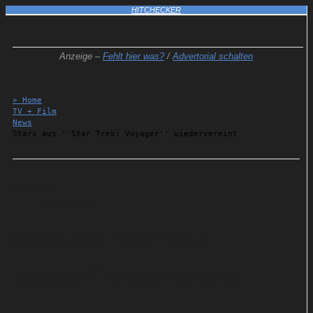
HITCHECKER
Anzeige –
Fehlt hier was?
/
Advertorial schalten
» Home
TV + Film
News
Stars aus ''Star Trek: Voyager'' wiedervereint
Details
29.05.2020
Stars aus ''Star Trek:
Voyager'' wiedervereint