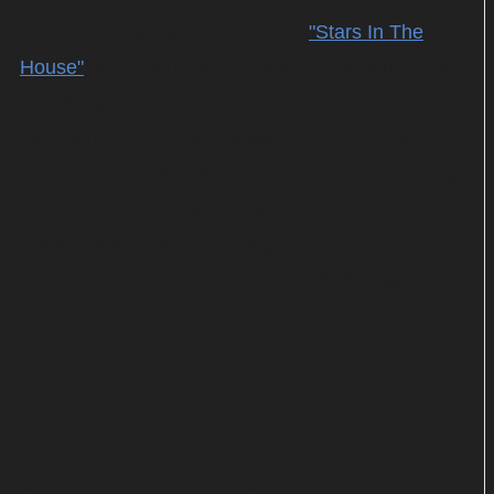
Seit März lockt das Web-Format
"Stars In The
House"
die Schauspieler vergangener Serien und
Broadway-Produktionen vor die Webcam, um Geld
für einen guten Zweck zu sammeln. Die Promis
setzen sich für den "Actors Fund" ein. Die Stiftung
unterstützt momentan verstärkt in der
Entertainment-Branche Tätige, die durch die
Corona-Pandemie in eine finanzielle Notlage
geraten sind.
Spendenrekord geknackt
Das Team um "Star Trek: Voyager" konnte
Spenden in Höhe von 19.225 US-Dollar