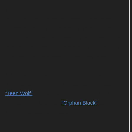
Vielleicht bekommt sie schon bald die Chance
dazu: Reboots und späte Fortsetzungen alter
Kultserien liegen wie gehabt im Trend – genau wie
Online-Reunions. Bei "Stars In The House" fanden
bereits Videochats mit Stars aus "The Love Boat",
"Frasier" und "Desperate Housewives" statt.
MTV startet in Kürze eine eigene Reunion-Reihe.
Zum Auftakt zelebrieren die Schauspieler aus
"Teen Wolf"
ein großes Wiedersehen vor der
Webcam. Der Cast von
"Orphan Black"
kam Mitte
Mai per Videoschalte zusammen.