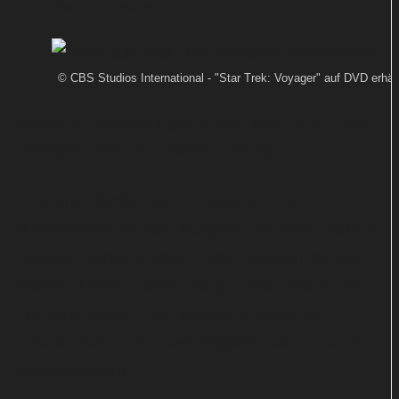
Von
TEXT-BAUER
Die
© CBS Studios International - "Star Trek: Voyager" auf DVD erhält
virtuelle Reunion der Stars aus "Star Trek:
Voyager" war ein voller Erfolg.
Zum einen durften sich Trekkies über ein
Wiedersehen mit Kate Mulgrew, Jeri Ryan, Roxann
Dawson, Robert Beltran, Robert Duncan McNeill,
Robert Picardo, Garrett Wang, Ethan Phillips und
Tim Russ freuen. Zum anderen knackte die
Videokonferenz der Cast-Mitglieder einen neuen
Spendenrekord.