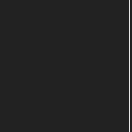
Jahren feierte die Pilotfolge von "Star Trek:
Voyager" ihre US-Premiere. Bis 2001 kam die
Science-Fiction-Serie auf insgesamt 7 Staffeln mit
172 Episoden.
Jeri Ryan schlüpfte erst kürzlich wieder für die
aktuelle Amazon-Serie "Star Trek: Picard" in die
Rolle der Seven of Nine. Auch Kate Mulgrew zeigte
sich in einem Interview mit TrekMovie.com offen
dafür, noch einmal Captain Kathryn Janeway zu
spielen. Die 65-Jährige schrieb als erster weiblicher
Captain im "Star Trek"-Universum TV-Geschichte.
Reunions voll im Trend