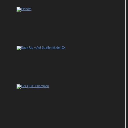
Sky serviert Staffel 3 des US-Krimihits
„Elsbeth“
Back Up – Auf Streife mit der Ex: So geht
es in der Krimi-Dramedy weiter
Show-Tipp im ZDF: Johannes B. Kerner
präsentiert neue Ausgabe von „Der Quiz-
Champion“