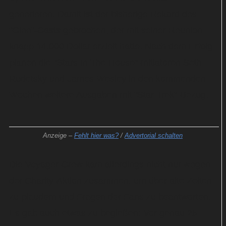
generieren. Damit ist der bisherige Rekord des
"Glee"-Casts gebrochen, der mit seiner Reunion
knapp 14.000 Dollar erzielt hatte. Nach dem Erfolg
planen die "Stars In The House"-Initiatoren Seth
Rudetsky und James Wesley in den kommenden
Wochen weitere Ausgaben mit "Star Trek"-Bezug.
Anzeige –
Fehlt hier was?
/
Advertorial schalten
Die Voyager-Crew kam allerdings nicht nur wegen
der Charity-Aktion zusammen, um über alte Zeiten
zu plaudern und Fragen der Fans zu beantworten.
Es gab auch etwas zu begießen: Vor genau 25