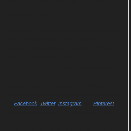
Staffel 1 von "Star Trek: Voyager"
zu gewinnen
Ihr wollt die Voyager-Besatzung noch einmal bei
ihren Anfängen erleben? Kein Problem:
hitchecker.de verlost einmal Staffel 1 von "Star
Trek: Voyager" auf DVD. Um mitzumachen, müsst
ihr das untere Formular ausfüllen und abschicken.
Wenn ihr auch in Zukunft keine Gewinnspiele auf
hitchecker.de verpassen wollt, folgt uns am besten
auf
Facebook
,
Twitter
,
Instagram
und
Pinterest
!
Teilnahmeschluss ist der 21. September 2020.
Das Gewinnspiel ist beendet. Gewonnen hat