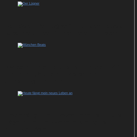
Komödie „Der Lügner“ mit Tarek Boudali
absolviert Free-TV-Premiere im Ersten
Zwischen Techno und Familienzoff: ZDF-
Vierteiler „München Beats“ feiert
Streaming-Premiere
Heute fängt mein neues Leben an: Julia
Jäger spielt verzweifelte Kleptomanin in
ARD-Komödie