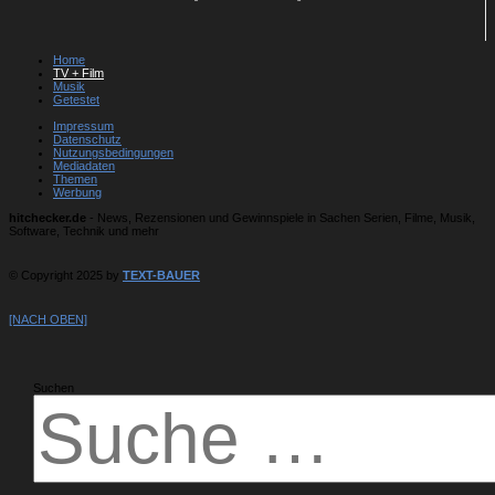
Home
TV + Film
Musik
Getestet
Impressum
Datenschutz
Nutzungsbedingungen
Mediadaten
Themen
Werbung
hitchecker.de
- News, Rezensionen und Gewinnspiele in Sachen Serien, Filme, Musik,
Software, Technik und mehr
© Copyright 2025 by
TEXT-BAUER
[NACH OBEN]
Suchen