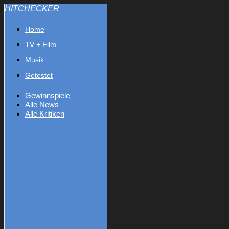
HITCHECKER
Home
TV + Film
Musik
Getestet
Gewinnspiele
Alle News
Alle Kritiken