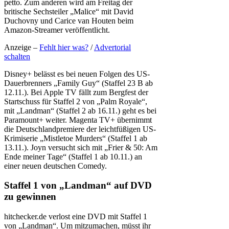
petto. Zum anderen wird am Freitag der
britische Sechsteiler „Malice“ mit David
Duchovny und Carice van Houten beim
Amazon-Streamer veröffentlicht.
Anzeige –
Fehlt hier was?
/
Advertorial
schalten
Disney+ belässt es bei neuen Folgen des US-
Dauerbrenners „Family Guy“ (Staffel 23 B ab
12.11.). Bei Apple TV fällt zum Bergfest der
Startschuss für Staffel 2 von „Palm Royale“,
mit „Landman“ (Staffel 2 ab 16.11.) geht es bei
Paramount+ weiter. Magenta TV+ übernimmt
die Deutschlandpremiere der leichtfüßigen US-
Krimiserie „Mistletoe Murders“ (Staffel 1 ab
13.11.). Joyn versucht sich mit „Frier & 50: Am
Ende meiner Tage“ (Staffel 1 ab 10.11.) an
einer neuen deutschen Comedy.
Staffel 1 von „Landman“ auf DVD
zu gewinnen
hitchecker.de verlost eine DVD mit Staffel 1
von „Landman“. Um mitzumachen, müsst ihr