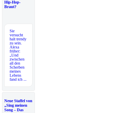
Hip-Hop-
Braut?
Sie
versucht
halt trendy
zu sein.
Alexa
früher:
„Und
zwischen
all den
Scherben
meines
Lebens
fand ich ...
Neue Staffel von
„Sing meinen
Song – Das