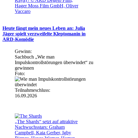
Kaya) / © ARD Degeto Film,
Hager Moss Film GmbH, Oliver
Vaccaro
Heute fängt mein neues Leben an: Julia
Jäger spielt verzweifelte Kleptomanin in
ARD-Komödie
Gewinn:
Sachbuch „Wie man
Impulskontrollstörungen überwindet“ zu
gewinnen
Foto:
Teilnahmeschluss:
16.09.2026
„The Shards“ setzt auf attraktive
Nachwuchsstars: Graham
Campbell, Kaia Gerber, Igby