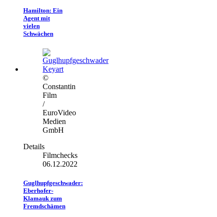
Hamilton: Ein
Agent mit
vielen
Schwächen
©
Constantin
Film
/
EuroVideo
Medien
GmbH
Details
Filmchecks
06.12.2022
Guglhupfgeschwader:
Eberhofer-
Klamauk zum
Fremdschämen