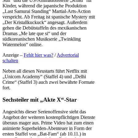
Sun“ und die US-Animationsserie „Koati“ für
Kinder, während die japanische Produktion
„Last Samurai Standing“ Martial-Arts-Action
verspricht. Ab Freitag ist spanische Mystery mit
„Der Kristallkuckuck“ angesagt. Außerdem
gehen die Debütstaffeln des mexikanischen
Dramas „Me late que si“ und der
südkoreanischen Musikserie „Twinkling
Watermelon“ online.
Anzeige –
Fehlt hier was?
/
Advertorial
schalten
Neben all diesen Neustarts führt Netflix mit
„Unicorn Academy“ (Staffel 4) und „Delhi
Crime“ (Staffel 3) auch zwei bewährte Formate
fort.
Sechsteiler mit „Akte X“-Star
Angesichts dieser Serienoffensive sieht das
Angebot der weiteren kostenpflichtigen Dienste
überaus mager aus. Prime Video hat zum einen
animierte Superhelden-Abenteuer in Form der
ersten Staffel von „Bat-Fam“ (ab 10.11.) in