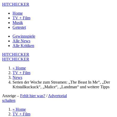
HITCHECKER
Home
TV + Film
Musik
Getestet
Gewinnspiele
Alle News
Alle Kritiken
HITCHECKER
HITCHECKER
» Home
TV + Film
News
Serien der Woche zum Streamen: „The Beast In Me“, „Der
Kristallkuckuck“, „Malice“, „Landman“ und weitere Tipps
Anzeige –
Fehlt hier was?
/
Advertorial
schalten
» Home
TV + Film