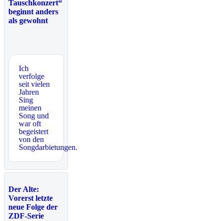
Tauschkonzert“
beginnt anders
als gewohnt
Ich
verfolge
seit vielen
Jahren
Sing
meinen
Song und
war oft
begeistert
von den
Songdarbietungen.
Der Alte:
Vorerst letzte
neue Folge der
ZDF-Serie