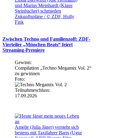
und Marius Meinhardt (Klaus
Steinbacher) schmieden
Zukunftspläne / © ZDF, Holly
Fink
Zwischen Techno und Familienzoff: ZDF-
Vierteiler „München Beats“ feiert
Streaming-Premiere
Gewinn:
Compilation „Techno Megamix Vol. 2“
zu gewinnen
Foto:
Teilnahmeschluss:
17.09.2026
Amelie (Julia Jäger) versteht sich
bestens mit Taxifahrer Barış (Ugur