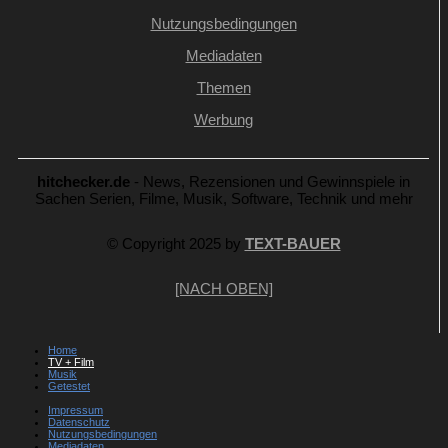
Nutzungsbedingungen
Mediadaten
Themen
Werbung
hitchecker.de
- News, Rezensionen und Gewinnspiele in
Sachen Serien, Filme, Musik, Software, Technik und mehr
© Copyright 2025 by
TEXT-BAUER
[NACH OBEN]
Home
TV + Film
Musik
Getestet
Impressum
Datenschutz
Nutzungsbedingungen
Mediadaten