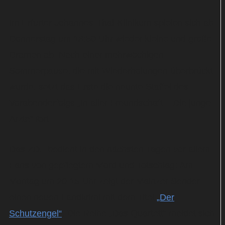
Im Erfurter Johannes-Thal-Klinikum spielen sich ab
Donnerstag um 18:50 Uhr wieder kleine und große
Dramen ab: Nach einer mehrwöchigen
Sommerpause, die mit Wiederholungen überbrückt
wurde, setzt das Erste die neunte Staffel des
Vorabenderfolgs „In aller Freundschaft – Die junge
Ärzte“ fort.
Das ZDF bedient in den nächsten Tagen vor allem
Fans von gepflegtem Mord und Totschlag: Am
Montag um 20:15 Uhr zeigt der Mainzer Sender
einen neuen Landkrimi mit dem Titel
„Der
Schutzengel“
. Die Reihe „Das Quartett“ meldet sich