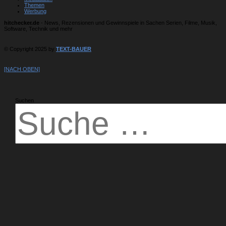
Themen
Werbung
hitchecker.de
- News, Rezensionen und Gewinnspiele in Sachen Serien, Filme, Musik,
Software, Technik und mehr
© Copyright 2025 by
TEXT-BAUER
[NACH OBEN]
Suchen