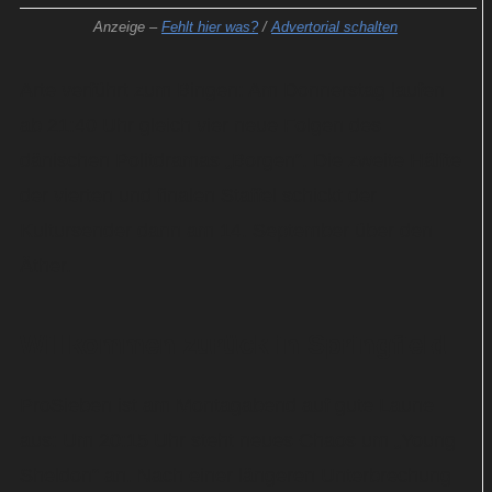
Anzeige –
Fehlt hier was?
/
Advertorial schalten
Arte verführt zum Bingen: Am Donnerstag laufen
ab 21:40 Uhr gleich vier neue Folgen des
dänischen Politdramas „Borgen“. Die zweite Hälfte
der vierten und finalen Staffel schickt der
Kultursender dann am 14. September über den
Äther.
Willkommen zurück in Springfield
ProSieben ist am Montagabend auf gute Laune
aus: Um 20:15 Uhr steht neues Chaos um „Young
Sheldon“ an. Nach einer längeren Unterbrechung