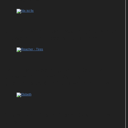
ZDF-Fernsehfilm der Woche: „Nix ist fix“
in Sachen Freundschaft und Liebe
Serien der Woche: „Sheriff Country“,
„Reacher“, „Tires“, „Zatima“,
„Doppelhaushälfte“ und weitere Tipps
Sky serviert Staffel 3 des US-Krimihits
„Elsbeth“