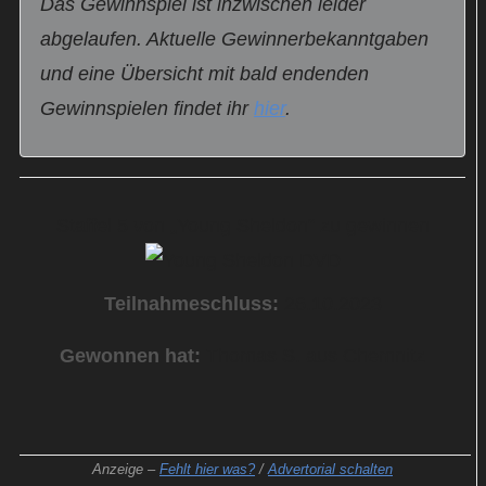
Das Gewinnspiel ist inzwischen leider
abgelaufen. Aktuelle Gewinnerbekanntgaben
und eine Übersicht mit bald endenden
Gewinnspielen findet ihr
hier
.
Staffel 5 von „Young Sheldon“ zu gewinnen
Teilnahmeschluss:
26.10.2023
Gewonnen hat:
Thomas S. aus Chemnitz
Anzeige –
Fehlt hier was?
/
Advertorial schalten