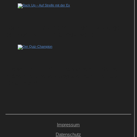
Back Up – Auf Streife mit der Ex: So geht
es in der Krimi-Dramedy weiter
Show-Tipp im ZDF: Johannes B. Kerner
präsentiert neue Ausgabe von „Der Quiz-
Champion“
Impressum
Datenschutz