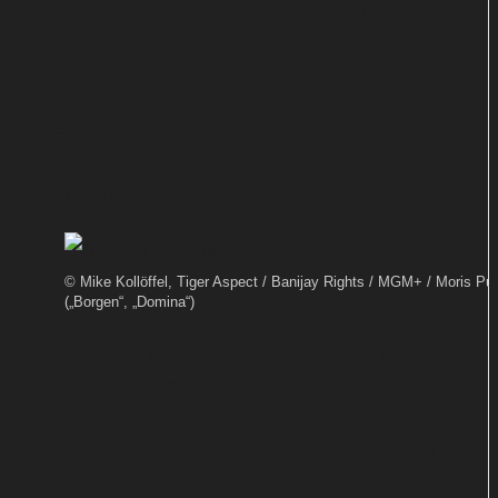
Beck“, „Borgen“, „Young
Sheldon“, „Domina“ und
mehr
Von
TEXT-BAUER
In
© Mike Kollöffel, Tiger Aspect / Banijay Rights / MGM+ / Moris Pu
(„Borgen“, „Domina“)
der
Woche von 4. bis zum 10. September
servieren die Öffentlich-Rechtlichen,
ProSieben und der Pay-TV-Sender Sky
Atlantic frische Serienware. Ist etwas für
euch dabei?