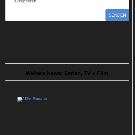
akzeptieren
SENDEN
Weitere News: Serien, TV + Film
Free-TV-Premiere: US-Komödie „A Killer
Romance“ mit Glen Powell läuft im ZDF-
Montagskino