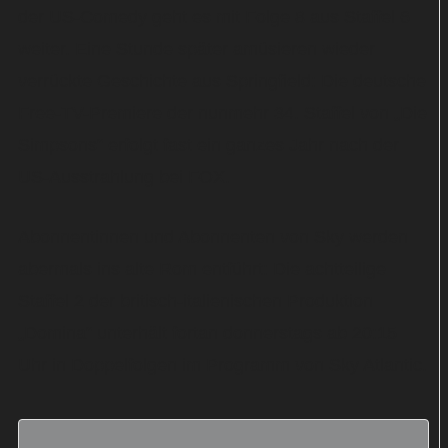
der US-Comedy geht es mit Folge 8 aus Staffel 6
weiter. Eine Stunde später amüsieren wieder
verrückte Geschichte aus Springfield: Die deutsche
Free-TV-Premiere der nunmehr 34. Staffel von „Die
Simpsons“ erfolgt fast ein ganzes Jahr nach der
US-Ausstrahlung bei FOX.
Abonnentinnen und Abonnenten von Sky werden
abermals ins alte Rom entführt: Die achtteilige
Staffel 2 der britisch-italienischen Produktion
„Domina“ unterhält fortan donnerstags ab 20:15
Uhr in Doppelfolgen im Programm von Sky Atlantic.