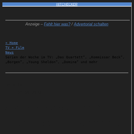
HITCHECKER
Anzeige –
Fehlt hier was?
/
Advertorial schalten
» Home
TV + Film
News
Serien der Woche im TV: „Das Quartett“, „Kommissar Beck“,
„Borgen“, „Young Sheldon“, „Domina“ und mehr
Details
04.09.2023
Serien der Woche im TV:
„Das Quartett“, „Kommissar