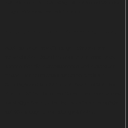
zur Primetime am Samstag mit der abendfüllenden
Folge „Mörderischer Pakt“ zurück.
Neue Staffel von „Kommissar Beck“
Auch auf neue, spielfilmlange Episoden des
schwedischen Dauerbrenners „Kommissar Beck“
können sich die Zuschauerinnen und Zuschauer
freuen. Der Startschuss für Staffel 9 fällt am
Sonntagabend um 22:15 Uhr. Zuvor entführt das
ZDF um 20:15 Uhr in den Süden: Die neue, vorerst
zweiteilige Serie „Hotel Barcelona“ setzt ebenfalls
auf 90-minütige Unterhaltungseinheiten.