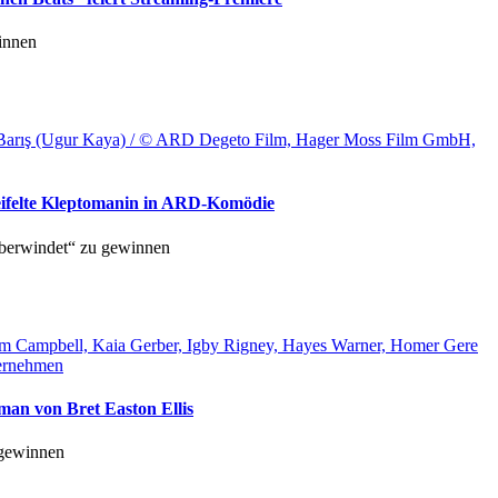
innen
hrer Barış (Ugur Kaya) / © ARD Degeto Film, Hager Moss Film GmbH,
weifelte Kleptomanin in ARD-Komödie
berwindet“ zu gewinnen
ham Campbell, Kaia Gerber, Igby Rigney, Hayes Warner, Homer Gere
ternehmen
man von Bret Easton Ellis
 gewinnen