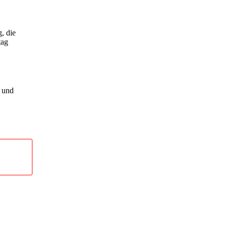
, die
tag
n und