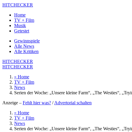
HITCHECKER
Home
TV + Film
Musik
Getestet
Gewinnspiele
Alle News
Alle Kritiken
HITCHECKER
HITCHECKER
» Home
TV + Film
News
Serien der Woche: „Unsere kleine Farm“, „The Westies“, „Tryi
Anzeige –
Fehlt hier was?
/
Advertorial schalten
» Home
TV + Film
News
Serien der Woche: „Unsere kleine Farm“, „The Westies“, „Tryi