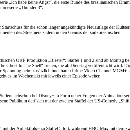
rie „Ich habe keine Angst“, die erste Runde des brasilianischen Dram
 Animeserie „Thunder 3“.
 Startschuss für die schon länger angekündigte Neuauflage der Kultser
nenten des Streamers zudem in den Genuss der südkoreanischen
chischen ORF-Produktion „Biester“: Staffel 1 und 2 sind ab Montag b
The Ghost In The Shell“ freuen, die ab Dienstag veröffentlicht wird. Di
g für Spannung beim zusätzlich buchbaren Prime Video Channel MGM+ 
geht es im Wochentakt mit jeweils einer Episode weiter.
Seriennachschub bei Disney+ in Form neuer Folgen der Animationsser
sene Publikum darf sich mit der zweiten Staffel der US-Comedy „Shift
“ mit der Auftaktfolge zu Staffel 5 fort, während HBO Max mit dem z