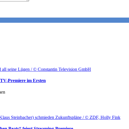
ld all seine Lügen / © Constantin Television GmbH
-TV-Premiere im Ersten
nen
Klaus Steinbacher) schmieden Zukunftspläne / © ZDF, Holly Fink
en Beats“ feiert Streaming-Premiere