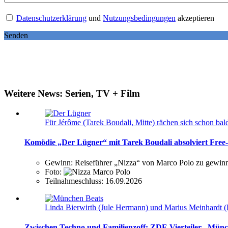
Datenschutzerklärung
und
Nutzungsbedingungen
akzeptieren
Senden
Weitere News: Serien, TV + Film
Für Jérôme (Tarek Boudali, Mitte) rächen sich schon ba
Komödie „Der Lügner“ mit Tarek Boudali absolviert Free
Gewinn:
Reiseführer „Nizza“ von Marco Polo zu gewin
Foto:
Teilnahmeschluss:
16.09.2026
Linda Bierwirth (Jule Hermann) und Marius Meinhardt (
Zwischen Techno und Familienzoff: ZDF-Vierteiler „Münch