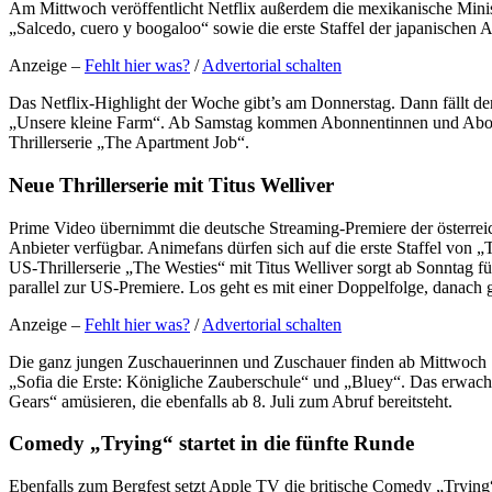
Am Mittwoch veröffentlicht Netflix außerdem die mexikanische Minise
„Salcedo, cuero y boogaloo“ sowie die erste Staffel der japanischen
Anzeige –
Fehlt hier was?
/
Advertorial schalten
Das Netflix-Highlight der Woche gibt’s am Donnerstag. Dann fällt der
„Unsere kleine Farm“. Ab Samstag kommen Abonnentinnen und Abon
Thrillerserie „The Apartment Job“.
Neue Thrillerserie mit Titus Welliver
Prime Video übernimmt die deutsche Streaming-Premiere der österrei
Anbieter verfügbar. Animefans dürfen sich auf die erste Staffel von „
US-Thrillerserie „The Westies“ mit Titus Welliver sorgt ab Sonnta
parallel zur US-Premiere. Los geht es mit einer Doppelfolge, danach 
Anzeige –
Fehlt hier was?
/
Advertorial schalten
Die ganz jungen Zuschauerinnen und Zuschauer finden ab Mittwoch 
„Sofia die Erste: Königliche Zauberschule“ und „Bluey“. Das erwach
Gears“ amüsieren, die ebenfalls ab 8. Juli zum Abruf bereitsteht.
Comedy „Trying“ startet in die fünfte Runde
Ebenfalls zum Bergfest setzt Apple TV die britische Comedy „Trying