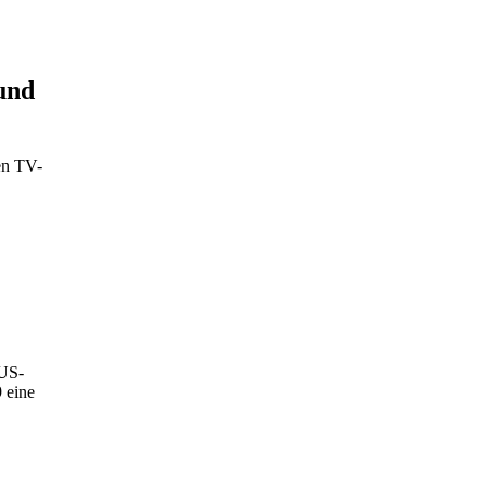
und
en TV-
 US-
 eine