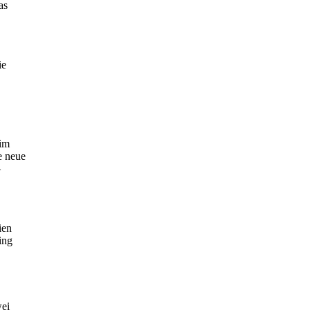
as
ie
eim
e neue
–
ien
ing
wei