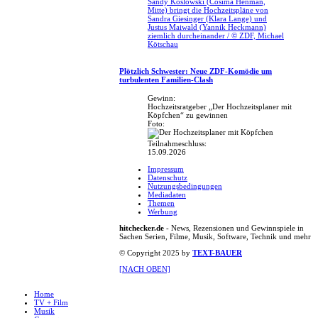
Sandy Koslowski (Cosima Henman,
Mitte) bringt die Hochzeitspläne von
Sandra Giesinger (Klara Lange) und
Justus Maiwald (Yannik Heckmann)
ziemlich durcheinander / © ZDF, Michael
Kötschau
Plötzlich Schwester: Neue ZDF-Komödie um
turbulenten Familien-Clash
Gewinn:
Hochzeitsratgeber „Der Hochzeitsplaner mit
Köpfchen“ zu gewinnen
Foto:
Teilnahmeschluss:
15.09.2026
Impressum
Datenschutz
Nutzungsbedingungen
Mediadaten
Themen
Werbung
hitchecker.de
- News, Rezensionen und Gewinnspiele in
Sachen Serien, Filme, Musik, Software, Technik und mehr
© Copyright 2025 by
TEXT-BAUER
[NACH OBEN]
Home
TV + Film
Musik