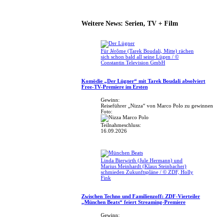
Weitere News: Serien, TV + Film
Für Jérôme (Tarek Boudali, Mitte) rächen
sich schon bald all seine Lügen / ©
Constantin Television GmbH
Komödie „Der Lügner“ mit Tarek Boudali absolviert
Free-TV-Premiere im Ersten
Gewinn:
Reiseführer „Nizza“ von Marco Polo zu gewinnen
Foto:
Teilnahmeschluss:
16.09.2026
Linda Bierwirth (Jule Hermann) und
Marius Meinhardt (Klaus Steinbacher)
schmieden Zukunftspläne / © ZDF, Holly
Fink
Zwischen Techno und Familienzoff: ZDF-Vierteiler
„München Beats“ feiert Streaming-Premiere
Gewinn: