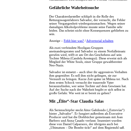
Gefährliche Wahrheitssuche
Der Charakterdarsteller schlüpft in die Rolle des
Rettungswagenfahrers Salvador, der versucht, die Fehler
seiner Vergangenheit wiedergutzumachen. Wegen seiner
damaligen Alkoholprobleme musste seine Familie sehr
leiden. Das scheint nicht ohne Konsequenzen geblieben zu
sein.
Anzeige –
Fehlt hier was?
/
Advertorial schalten
Als zwei verfeindete Hooligan-Gruppen
aneinandergeraten und Salvador zu einem Notfalleinsatz
gerufen wird, trifft er am Ort des Geschehens auf sein
Tochter Milena (Candela Arestegui). Diese erweist sich als
Mitglied der White Souls, einer Gruppe gewaltbereiter
Neo-Nazis.
Salvador ist entsetzt – auch über ihr aggressives Verhalten
ihm gegenüber. Es soll ihm nicht gelingen, sie zur
Vernunft zu bringen. Kurze Zeit später ist Milena tot. Nach
dem ersten Schock versucht der trauernde Vater
herauszufinden, wer seine Tochter auf dem Gewissen hat.
Auf der Suche nach der Wahrheit begibt er sich selbst in
große Gefahr. Wie weit ist er bereit zu gehen?
Mit „Élite“-Star Claudia Salas
Als Serienschöpfer steckt Aitor Gabilondo („Entrevías“)
hinter „Salvador“. Er fungiert außerdem als Executive
Producer und hat die Drehbücher gemeinsam mit Joan
Barbero und Anna Casado verfasst. Inszeniert wurden
diese von Daniel Calparsoro, der übrigens auch bei
„Ultimatum – Die Bombe tickt“ auf dem Regiestuhl saß.