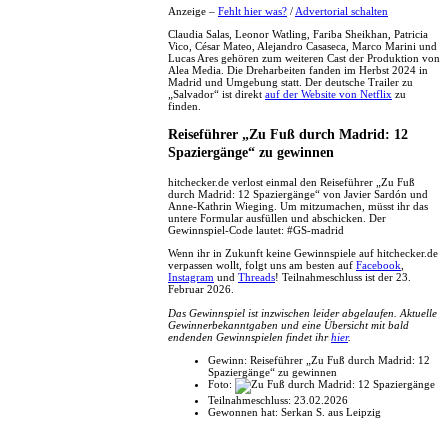
Anzeige –
Fehlt hier was?
/
Advertorial schalten
Claudia Salas, Leonor Watling, Fariba Sheikhan, Patricia
Vico, César Mateo, Alejandro Casaseca, Marco Marini und
Lucas Ares gehören zum weiteren Cast der Produktion von
Alea Media. Die Dreharbeiten fanden im Herbst 2024 in
Madrid und Umgebung statt. Der deutsche Trailer zu
„Salvador“ ist direkt
auf der Website von Netflix
zu
finden.
Reiseführer „Zu Fuß durch Madrid: 12
Spaziergänge“ zu gewinnen
hitchecker.de verlost einmal den Reiseführer „Zu Fuß
durch Madrid: 12 Spaziergänge“ von Javier Sardón und
Anne-Kathrin Wieging. Um mitzumachen, müsst ihr das
untere Formular ausfüllen und abschicken. Der
Gewinnspiel-Code lautet: #GS-madrid
Wenn ihr in Zukunft keine Gewinnspiele auf hitchecker.de
verpassen wollt, folgt uns am besten auf
Facebook
,
Instagram
und
Threads
! Teilnahmeschluss ist der 23.
Februar 2026.
Das Gewinnspiel ist inzwischen leider abgelaufen. Aktuelle
Gewinnerbekanntgaben und eine Übersicht mit bald
endenden Gewinnspielen findet ihr
hier
.
Gewinn:
Reiseführer „Zu Fuß durch Madrid: 12
Spaziergänge“ zu gewinnen
Foto:
Teilnahmeschluss:
23.02.2026
Gewonnen hat:
Serkan S. aus Leipzig