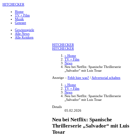
HITCHECKER
Home
TV + Film
Musik
Getestet
Gewinnspiele
Alle News
Alle Kritiken
HITCHECKER
HITCHECKER
» Home
TV + Film
News
Neu bei Netflix: Spanische Thrillerserie
„Salvador“ mit Luis Tosar
Anzeige –
Fehlt hier was?
/
Advertorial schalten
» Home
TV + Film
News
Neu bei Netflix: Spanische Thrillerserie
„Salvador“ mit Luis Tosar
Details
05.02.2026
Neu bei Netflix: Spanische
Thrillerserie „Salvador“ mit Luis
Tosar