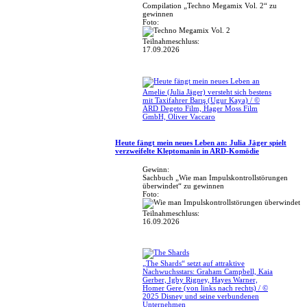
Compilation „Techno Megamix Vol. 2“ zu
gewinnen
Foto:
Teilnahmeschluss:
17.09.2026
Amelie (Julia Jäger) versteht sich bestens
mit Taxifahrer Barış (Ugur Kaya) / ©
ARD Degeto Film, Hager Moss Film
GmbH, Oliver Vaccaro
Heute fängt mein neues Leben an: Julia Jäger spielt
verzweifelte Kleptomanin in ARD-Komödie
Gewinn:
Sachbuch „Wie man Impulskontrollstörungen
überwindet“ zu gewinnen
Foto:
Teilnahmeschluss:
16.09.2026
„The Shards“ setzt auf attraktive
Nachwuchsstars: Graham Campbell, Kaia
Gerber, Igby Rigney, Hayes Warner,
Homer Gere (von links nach rechts) / ©
2025 Disney und seine verbundenen
Unternehmen